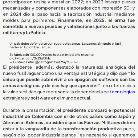
prototipos en resina y metal en 2022; en 2023 integró piezas
mecanizadas y componentes elaborados con impresión 3D; y
en 2024 dio el paso hacia la fabricación industrial mediante
moldes para polímeros.
Finalmente, en 2025, el arma fue
sometida a nuevas pruebas y validaciones junto a las fuerzas
militares y la Policía.
Un país debe defenderse con sus propias armas. Lanzamos al mundo el fusil
hecho en Colombia: Jaguar.
Se fabricarán 100.000 fusiles hasta el fin del año entrante.
pic.twitter.com/GcDbjf3hTc
— Gustavo Petro (@petrogustavo)
May 9, 2026
El presidente, además, destacó la naturaleza analógica del
nuevo fusil Jaguar como una ventaja estratégica y dijo que
“lo
único que puede sobrevivir a un apagón de software son las
armas analógicas y de eso hay que aprender”
, en referencia a
la vulnerabilidad que representa la dependencia de
tecnologías
extranjeras y software en el mundo actual.
Durante la presentación,
el presidente comparó el potencial
industrial de Colombia con el de otros países como Japón y
Alemania. Además, consideró que las Fuerzas Militares deben
estar a la vanguardia de la transformación productiva
pues,
según dijo, poder industrializarnos “es necesario si queremos