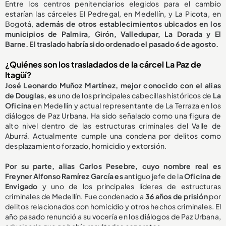
Entre los centros penitenciarios elegidos para el cambio
estarían las cárceles El Pedregal, en Medellín, y La Picota, en
Bogotá,
además de otros establecimientos ubicados en los
municipios de Palmira, Girón, Valledupar, La Dorada y El
Barne. El traslado habría sido ordenado el pasado 6 de agosto.
¿Quiénes son los trasladados de la cárcel La Paz de
Itagüí?
José Leonardo Muñoz Martínez, mejor conocido con el alias
de Douglas, es
uno de los principales cabecillas históricos de
La
Oficina
en Medellín y actual representante de La Terraza en los
diálogos de Paz Urbana. Ha sido señalado como una figura de
alto nivel dentro de las estructuras criminales del Valle de
Aburrá. Actualmente cumple una condena por delitos como
desplazamiento forzado, homicidio y extorsión.
Por su parte, alias Carlos Pesebre, cuyo nombre real es
Freyner Alfonso Ramírez García es
antiguo jefe de la
Oficina de
Envigado
y uno de los principales líderes de estructuras
criminales de Medellín. Fue condenado a
36 años de prisión
por
delitos relacionados con homicidio y otros hechos criminales. El
año pasado renunció a su vocería en los diálogos de Paz Urbana,