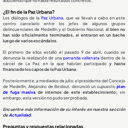
aduciendo que no había resultados concretos.
¿El fin de la Paz Urbana?
Los diálogos de la
Paz Urbana
, que se llevan a cabo en este
centro carcelario entre los jefes de algunos grupos
delincuenciales de Medellín y el Gobierno Nacional,
si bien no
han sido oficialmente terminados, si entraron en un bache
luego de varios escándalos.
El primero de ellos estalló el pasado 9 de abril, cuando se
denuncia la realización de una
parranda vallenata
dentro de la
cárcel de La Paz, en la que habrían participado
y hasta
financiado los capos de la Paz Urbana.
Posteriormente, a mediados de julio, el presidente del Concejo
de Medellín, Alejandro de Bedout, denunció un supuesto
plan
de fuga masiva
de internos de este establecimiento;
sin
embargo, esta versión no pudo ser probada.
Encuentre más información de su interés en nuestra sección
de
Actualidad
.
Preguntas y respuestas relacionadas