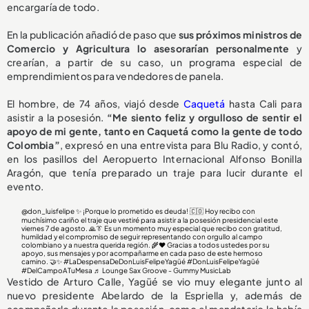
encargaría de todo.
En la publicación añadió de paso que
sus próximos ministros de
Comercio y Agricultura lo asesorarían personalmente
y
crearían, a partir de su caso, un programa especial de
emprendimientos para vendedores de panela.
El hombre, de 74 años, viajó desde
Caquetá
hasta Cali para
asistir a la posesión.
“Me siento feliz y orgulloso de sentir el
apoyo de mi gente, tanto en Caquetá como la gente de todo
Colombia”
, expresó en una entrevista para Blu Radio, y contó,
en los pasillos del Aeropuerto Internacional Alfonso Bonilla
Aragón, que tenía preparado un traje para lucir durante el
evento.
@don_luisfelipe
✨ ¡Porque lo prometido es deuda! 🇨🇴 Hoy recibo con
muchísimo cariño el traje que vestiré para asistir a la posesión presidencial este
viernes 7 de agosto. 🙏👔 Es un momento muy especial que recibo con gratitud,
humildad y el compromiso de seguir representando con orgullo al campo
colombiano y a nuestra querida región. 🌾❤️ Gracias a todos ustedes por su
apoyo, sus mensajes y por acompañarme en cada paso de este hermoso
camino. 🤝✨
#LaDespensaDeDonLuisFelipeYagüé
#DonLuisFelipeYagüé
#DelCampoATuMesa
♬ Lounge Sax Groove - Gummy MusicLab
Vestido de Arturo Calle, Yagüé se vio muy elegante junto al
nuevo presidente Abelardo de la Espriella y, además de