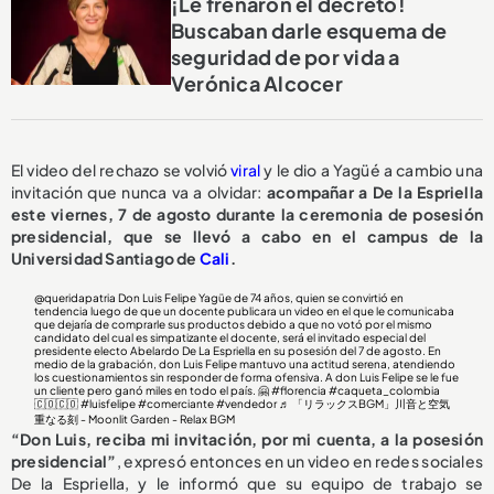
¡Le frenaron el decreto!
Buscaban darle esquema de
seguridad de por vida a
Verónica Alcocer
El video del rechazo se volvió
viral
y le dio a Yagüé a cambio una
invitación que nunca va a olvidar:
acompañar a De la Espriella
este viernes, 7 de agosto durante la ceremonia de posesión
presidencial, que se llevó a cabo en el campus de la
Universidad Santiago de
Cali
.
@queridapatria
Don Luis Felipe Yagüe de 74 años, quien se convirtió en
tendencia luego de que un docente publicara un video en el que le comunicaba
que dejaría de comprarle sus productos debido a que no votó por el mismo
candidato del cual es simpatizante el docente, será el invitado especial del
presidente electo Abelardo De La Espriella en su posesión del 7 de agosto. En
medio de la grabación, don Luis Felipe mantuvo una actitud serena, atendiendo
los cuestionamientos sin responder de forma ofensiva. A don Luis Felipe se le fue
un cliente pero ganó miles en todo el país. 🤗
#florencia
#caqueta_colombia
🇨🇴🇨🇴
#luisfelipe
#comerciante
#vendedor
♬ 「リラックスBGM」川音と空気
重なる刻 - Moonlit Garden - Relax BGM
“Don Luis, reciba mi invitación, por mi cuenta, a la posesión
presidencial”
, expresó entonces en un video en redes sociales
De la Espriella, y le informó que su equipo de trabajo se