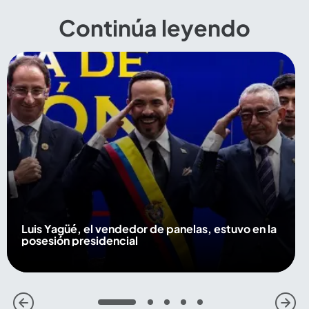
Continúa leyendo
Luis Yagüé, el vendedor de panelas, estuvo en la
posesión presidencial
1
2
3
4
5