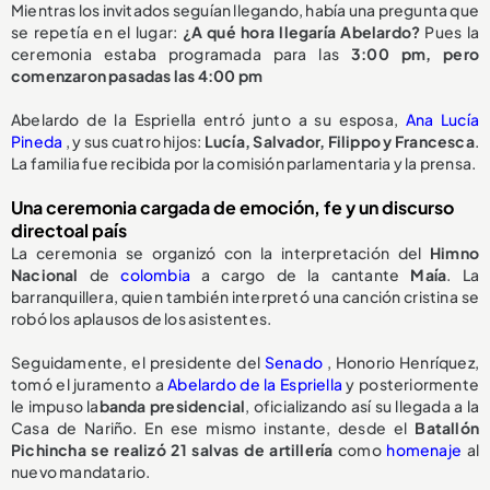
Mientras los invitados seguían llegando, había una pregunta que
se repetía en el lugar:
¿A qué hora llegaría Abelardo?
Pues la
ceremonia estaba programada para las
3:00 pm, pero
comenzaron pasadas las 4:00 pm
Abelardo de la Espriella entró junto a su esposa,
Ana Lucía
Pineda
, y sus cuatro hijos:
Lucía, Salvador, Filippo y Francesca
.
La familia fue recibida por la comisión parlamentaria y la prensa.
Una ceremonia cargada de emoción, fe y un discurso
directoal país
La ceremonia se organizó con la interpretación del
Himno
Nacional
de
colombia
a cargo de la cantante
Maía
. La
barranquillera, quien también interpretó una canción cristina se
robó los aplausos de los asistentes.
Seguidamente, el presidente del
Senado
, Honorio Henríquez,
tomó el juramento a
Abelardo de la Espriella
y posteriormente
le impuso la
banda presidencial
, oficializando así su llegada a la
Casa de Nariño. En ese mismo instante, desde el
Batallón
Pichincha se realizó 21 salvas de artillería
como
homenaje
al
nuevo mandatario.