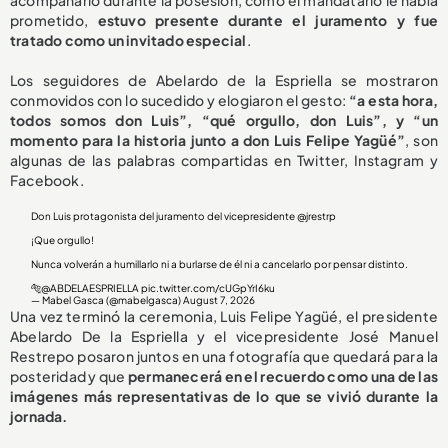
acompañarlo durante la posesión, como el mandatario le había
prometido,
estuvo presente durante el juramento y
fue
tratado como un invitado especial
.
Los seguidores de Abelardo de la Espriella se mostraron
conmovidos con lo sucedido y elogiaron el gesto:
“a esta hora,
todos somos don Luis”, “qué orgullo, don Luis”, y “un
momento para la historia junto a don Luis Felipe Yagüé”
, son
algunas de las palabras compartidas en Twitter, Instagram y
Facebook.
Don Luis protagonista del juramento del vicepresidente
@jrestrp
¡Que orgullo!
Nunca volverán a humillarlo ni a burlarse de él ni a cancelarlo por pensar distinto.
🐅
@ABDELAESPRIELLA
pic.twitter.com/cUGpYrI6ku
— Mabel Gasca (@mabelgasca)
August 7, 2026
Una vez terminó la ceremonia, Luis Felipe Yagüé, el presidente
Abelardo De la Espriella y el vicepresidente José Manuel
Restrepo posaron juntos en una fotografía que quedará para la
posteridad y que
permanecerá en el recuerdo como una de las
imágenes más representativas de lo que se vivió durante la
jornada.