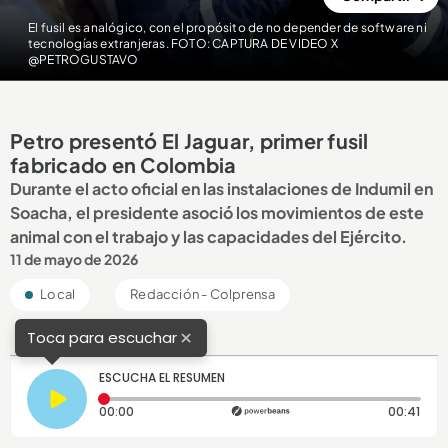
El fusil es analógico, con el propósito de no depender de software ni
tecnologías extranjeras. FOTO: CAPTURA DE VIDEO X
@PETROGUSTAVO
Petro presentó El Jaguar, primer fusil
fabricado en Colombia
Durante el acto oficial en las instalaciones de Indumil en
Soacha, el presidente asoció los movimientos de este
animal con el trabajo y las capacidades del Ejército.
11 de mayo de 2026
Local
Redacción - Colprensa
×
Toca para escuchar
ESCUCHA EL RESUMEN
Tiempo transcurrido: 0 segundos
Dura
00:00
00:41