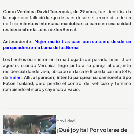
Como
Verónica David Tuberquia, de 29 años
, fue identificada
la mujer que falleció luego de caer desde el tercer piso de un
edificio
mientras intentaba maniobrar su carro en una unidad
residencial en la Loma de los Bernal.
A
ntecedente:
Mujer murió tras caer con su carro desde un
parqueadero en la Loma de los Bernal
Los hechos ocurrieron en la madrugada del pasado lunes, 3 de
agosto, cuando Verónica llegó junto a su pareja al conjunto
residencial donde vivía, ubicado en la calle 8 con la carrera 84F,
de
Belén
.
Allí, al parecer, intentó parquear su camioneta tipo
Foton Tunland
, pero perdió el control del vehículo y terminó
rompiendo el muro y cayendo al vacío.
Movilidad
¡Qué joyita! Por volarse de