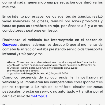
como si nada, generando una persecución que duró varios
minutos.
En su intento por escapar de los agentes de tránsito, realizó
varias maniobras peligrosas, transitó por zonas prohibidas y
hasta se pasó un semáforo en rojo
, poniéndose a él y a otros
conductores y peatones en riesgo.
Finalmente,
el vehículo fue interceptado en el sector de
Guayabal
, donde, además, se descubrió que al momento de
cometer la infracción
estaba prestando servicio de transporte
informal
y traía pasajeros.
#Local
| Con el carro inmovilizado terminó un conductor que intentó evadir a los
agentes de tránsito cuando se movilizaba por el carril exclusivo de Metroplús en
la Oriental. Tras una persecución, fue interceptado en Guayabal
pic.twitter.com/q5sI5zm3fS
— @qhubomedallo (@QHuboMedallo)
August 5, 2026
Como consecuencia de su ocurrencia,
le inmovilizaron el
vehículo y le impusieron los comparendos
correspondientes
por no respetar la luz roja del semáforo, circular por zonas
peatonales, prestar un servicio no autorizado y transitar por el
carril exclusivo de
metroplús
.