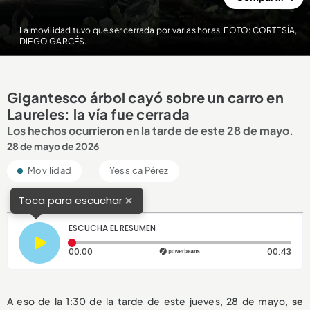
La movilidad tuvo que ser cerrada por varias horas. FOTO: CORTESÍA,
DIEGO GARCÉS.
Gigantesco árbol cayó sobre un carro en
Laureles: la vía fue cerrada
Los hechos ocurrieron en la tarde de este 28 de mayo.
28 de mayo de 2026
Movilidad
Yessica Pérez
×
Toca para escuchar
ESCUCHA EL RESUMEN
Tiempo transcurrido: 0 segundos
Dura
00:00
00:43
A eso de la 1:30 de la tarde de este jueves, 28 de mayo,
se