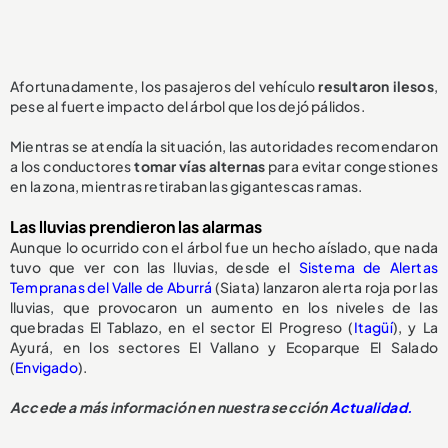
Afortunadamente, los pasajeros del vehículo
resultaron ilesos
,
pese al fuerte impacto del árbol que los dejó pálidos.
Mientras se atendía la situación, las autoridades recomendaron
a los conductores
tomar vías alternas
para evitar congestiones
en la zona, mientras retiraban las gigantescas ramas.
Las lluvias prendieron las alarmas
Aunque lo ocurrido con el árbol fue un hecho aíslado, que nada
tuvo que ver con las lluvias, desde el
Sistema de Alertas
Tempranas del Valle de Aburrá
(Siata) lanzaron alerta roja por las
lluvias, que provocaron un aumento en los niveles de las
quebradas El Tablazo, en el sector El Progreso (
Itagüí
), y La
Ayurá, en los sectores El Vallano y Ecoparque El Salado
(
Envigado
).
Accede a más información en nuestra sección
Actualidad.