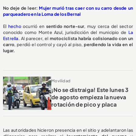
No deje de leer:
Mujer murió tras caer con su carro desde un
parqueadero en la Loma de los Bernal
El
hecho
ocurrió en
sentido norte-sur
, muy cerca del sector
conocido como Monte Azul, jurisdicción del municipio de
La
Estrella
. Al parecer, el
motociclista habría colisionado con un
carro
, perdió el control y cayó al piso,
perdiendo la vida en el
lugar.
Movilidad
¡No se distraiga! Este lunes 3
de agosto empieza la nueva
rotación de pico y placa
Las autoridades hicieron presencia en el sitio y adelantaron las
diligencias para realizar el
levantamiento del cuerpo
y