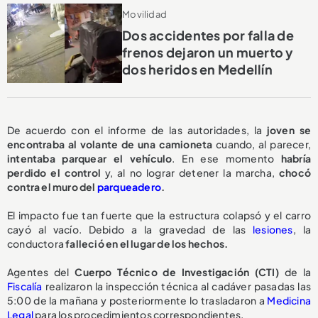
Movilidad
Dos accidentes por falla de
frenos dejaron un muerto y
dos heridos en Medellín
De acuerdo con el informe de las autoridades, la
joven se
encontraba al volante de una camioneta
cuando, al parecer,
intentaba parquear el vehículo
. En ese momento
habría
perdido el control
y, al no lograr detener la marcha,
chocó
contra el muro del
parqueadero
.
El impacto fue tan fuerte que la estructura colapsó y el carro
cayó al vacío. Debido a la gravedad de las
lesiones
, la
conductora
falleció en el lugar de los hechos.
Agentes del
Cuerpo Técnico de Investigación (CTI)
de la
Fiscalía
realizaron la inspección técnica al cadáver pasadas las
5:00 de la mañana y posteriormente lo trasladaron a
Medicina
Legal
para los procedimientos correspondientes.