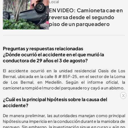
Local
EN VIDEO: Camioneta cae en
reversa desde el segundo
piso de un parqueadero
Preguntas y respuestas relacionadas
¿Dónde ocurrió el accidente en el que murió la
conductora de 29 años el 3 de agosto?
El accidente ocurrió en la unidad residencial Oasis de Los
Bernal, ubicada en la calle 8 # 85F-25, en el sector de la Loma
de Los Bernal, en Medellín. Según el informe oficial, la
camioneta rompió el muro del parqueadero y cayó a un abismo.
x
¿Cuál es la principal hipótesis sobre la causa del
accidente?
De manera preliminar, las autoridades manejan como principal
hipótesis una impericia en la conducción durante la maniobra de
parqueo. Sin embargo, la investigación sigue en curso y aún no