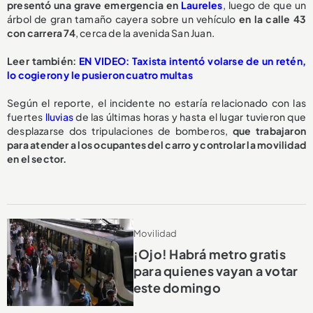
presentó una grave emergencia en
Laureles
, luego de que un
árbol de gran tamaño cayera sobre un vehículo
en la calle 43
con carrera 74
, cerca de la avenida San Juan.
Leer también:
EN VIDEO: Taxista intentó volarse de un retén,
lo cogieron y le pusieron cuatro multas
Según el reporte, el incidente no estaría relacionado con las
fuertes
lluvias
de las últimas horas y hasta el lugar tuvieron que
desplazarse dos tripulaciones de bomberos,
que trabajaron
para atender a los ocupantes del carro y controlar la movilidad
en el sector.
Movilidad
¡Ojo! Habrá metro gratis
para quienes vayan a votar
este domingo