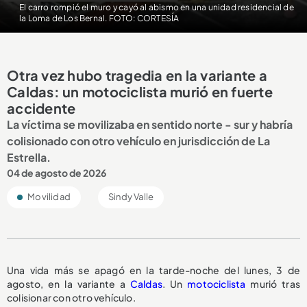
El carro rompió el muro y cayó al abismo en una unidad residencial de
la Loma de Los Bernal. FOTO: CORTESÍA
Otra vez hubo tragedia en la variante a
Caldas: un motociclista murió en fuerte
accidente
La víctima se movilizaba en sentido norte - sur y habría
colisionado con otro vehículo en jurisdicción de La
Estrella.
04 de agosto de 2026
Movilidad
Sindy Valle
Una vida más se apagó en la tarde-noche del lunes, 3 de
agosto, en la variante a
Caldas
. Un
motociclista
murió tras
colisionar con otro vehículo.