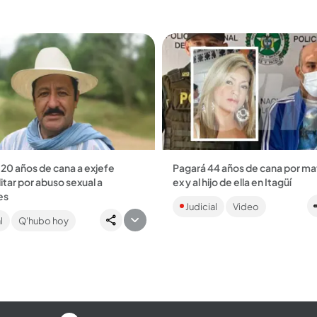
el de máxima...
drogarlo y hurtarlo....
20 años de cana a exjefe
Pagará 44 años de cana por mat
itar por abuso sexual a
ex y al hijo de ella en Itagüí
El hombre de 38 años le disparó
es
Judicial
Video
expareja, luego de que ella se 
a de Hernán Giraldo Serna,
retomar la relación con él.
l
Q'hubo hoy
de las extintas Autodefensas
Posteriormente,...
de Colombia (Auc), quien fue
do por el...