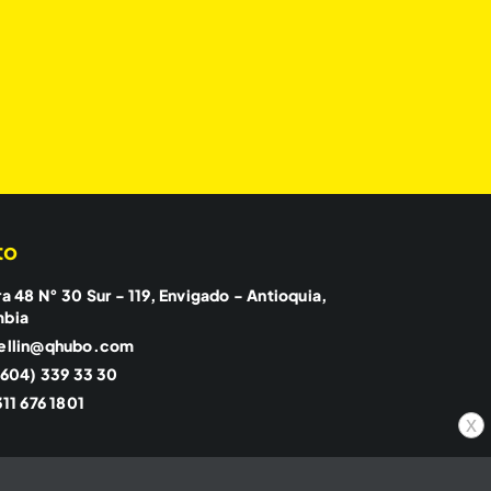
to
a 48 N° 30 Sur - 119, Envigado - Antioquia,
mbia
ellin@qhubo.com
(604) 339 33 30
11 676 1801
x