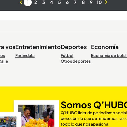
1
2
3
4
5
6
7
8
9
10
ra vos
Entretenimiento
Deportes
Economía
vos
Farándula
Fútbol
Economía de bolsi
Calle
Otros deportes
Somos Q’HUB
Q’HUBO líder de periodismo social
descubrir lo que defendemos, las
todo lo que nos apasiona.