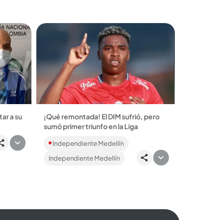
ar a su
¡Qué remontada! El DIM sufrió, pero
sumó primer triunfo en la Liga
 a su
Una luchada victoria 3-2 se llevó el DIM
Independiente Medellín
negara a
ante Pasto en el debut de la era
Amaranto en la Liga. Aunque hay cosas
Independiente Medellín
por mejorar,...