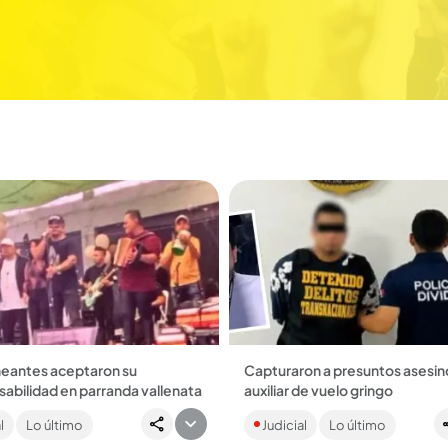
eantes aceptaron su
Capturaron a presuntos asesin
abilidad en parranda vallenata
auxiliar de vuelo gringo
cionarios reconocieron ante la
Los hoy capturados habrían e
l
Lo último
Judicial
Lo último
duría haber omitido
al hombre de 32 años a través 
ones y registros en los libros de
aplicación de citas, con el fin de