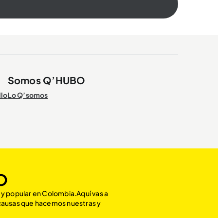
Somos Q’HUBO
llo
Lo Q’somos
O
 y popular en Colombia.Aquí vas a
 causas que hacemos nuestras y