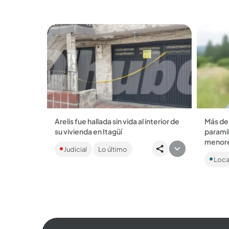
Bello, que no prestarán...
la cárc
Arelis fue hallada sin vida al interior de
Más de 
su vivienda en Itagüí
paramil
Ya son 16 personas asesinadas en
menor
Judicial
Lo último
Itagüí en lo que va de este 2026, entre
Se trat
ellas, dos mujeres. ...
Loca
exjefe 
Unidas 
condena