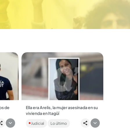
os de
Ella era Arelis, la mujer asesinada en su
vivienda en Itagüí
ngañado
La víctima tenía 51 años y fue atacada
Judicial
Lo último
de una
con arma blanca dentro de su casa. El
señalado feminicida huyó del lugar. ...