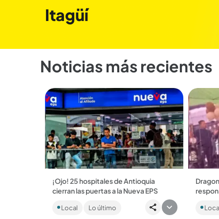
Itagüí
Noticias más recientes
¡Ojo! 25 hospitales de Antioquia
Dragon
cierran las puertas a la Nueva EPS
respons
Entre los centros médicos se
Los fun
Local
Lo último
Loca
encuentran el Hospital General de
Procura
Medellín y el Marco Fidel Suárez de
anotaci