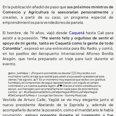
En la publicación añadió de paso que
sus próximos ministros de
Comercio y Agricultura lo asesorarían personalmente
y
crearían, a partir de su caso, un programa especial de
emprendimientos para vendedores de panela.
El hombre, de 74 años, viajó desde
Caquetá
hasta Cali para
asistir a la posesión.
“Me siento feliz y orgulloso de sentir el
apoyo de mi gente, tanto en Caquetá como la gente de todo
Colombia”
, expresó en una entrevista para Blu Radio, y contó,
en los pasillos del Aeropuerto Internacional Alfonso Bonilla
Aragón, que tenía preparado un traje para lucir durante el
evento.
@don_luisfelipe
✨ ¡Porque lo prometido es deuda! 🇨🇴 Hoy recibo con
muchísimo cariño el traje que vestiré para asistir a la posesión presidencial este
viernes 7 de agosto. 🙏👔 Es un momento muy especial que recibo con gratitud,
humildad y el compromiso de seguir representando con orgullo al campo
colombiano y a nuestra querida región. 🌾❤️ Gracias a todos ustedes por su
apoyo, sus mensajes y por acompañarme en cada paso de este hermoso
camino. 🤝✨
#LaDespensaDeDonLuisFelipeYagüé
#DonLuisFelipeYagüé
#DelCampoATuMesa
♬ Lounge Sax Groove - Gummy MusicLab
Vestido de Arturo Calle, Yagüé se vio muy elegante junto al
nuevo presidente Abelardo de la Espriella y, además de
acompañarlo durante la posesión, como el mandatario le había
prometido,
estuvo presente durante el juramento y
fue