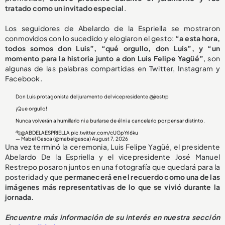
tratado como un invitado especial
.
Los seguidores de Abelardo de la Espriella se mostraron
conmovidos con lo sucedido y elogiaron el gesto:
“a esta hora,
todos somos don Luis”, “qué orgullo, don Luis”, y “un
momento para la historia junto a don Luis Felipe Yagüé”
, son
algunas de las palabras compartidas en Twitter, Instagram y
Facebook.
Don Luis protagonista del juramento del vicepresidente
@jrestrp
¡Que orgullo!
Nunca volverán a humillarlo ni a burlarse de él ni a cancelarlo por pensar distinto.
🐅
@ABDELAESPRIELLA
pic.twitter.com/cUGpYrI6ku
— Mabel Gasca (@mabelgasca)
August 7, 2026
Una vez terminó la ceremonia, Luis Felipe Yagüé, el presidente
Abelardo De la Espriella y el vicepresidente José Manuel
Restrepo posaron juntos en una fotografía que quedará para la
posteridad y que
permanecerá en el recuerdo como una de las
imágenes más representativas de lo que se vivió durante la
jornada.
Encuentre más información de su interés en nuestra sección