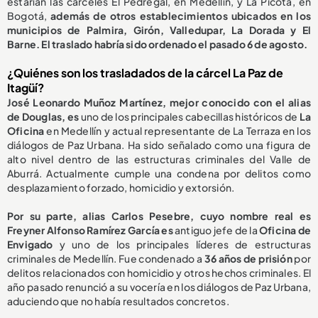
estarían las cárceles El Pedregal, en Medellín, y La Picota, en
Bogotá,
además de otros establecimientos ubicados en los
municipios de Palmira, Girón, Valledupar, La Dorada y El
Barne. El traslado habría sido ordenado el pasado 6 de agosto.
¿Quiénes son los trasladados de la cárcel La Paz de
Itagüí?
José Leonardo Muñoz Martínez, mejor conocido con el alias
de Douglas, es
uno de los principales cabecillas históricos de
La
Oficina
en Medellín y actual representante de La Terraza en los
diálogos de Paz Urbana. Ha sido señalado como una figura de
alto nivel dentro de las estructuras criminales del Valle de
Aburrá. Actualmente cumple una condena por delitos como
desplazamiento forzado, homicidio y extorsión.
Por su parte, alias Carlos Pesebre, cuyo nombre real es
Freyner Alfonso Ramírez García es
antiguo jefe de la
Oficina de
Envigado
y uno de los principales líderes de estructuras
criminales de Medellín. Fue condenado a
36 años de prisión
por
delitos relacionados con homicidio y otros hechos criminales. El
año pasado renunció a su vocería en los diálogos de Paz Urbana,
aduciendo que no había resultados concretos.