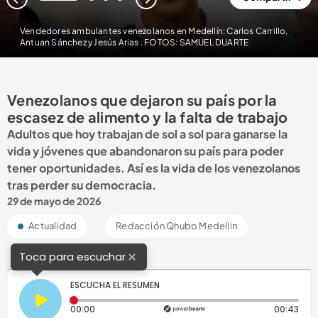
1
2
3
4
Vendedores ambulantes venezolanos en Medellín: Carlos Carrillo,
Antuan Sánchez y Jesús Arias . FOTOS: SAMUEL DUARTE
Venezolanos que dejaron su país por la
escasez de alimento y la falta de trabajo
Adultos que hoy trabajan de sol a sol para ganarse la
vida y jóvenes que abandonaron su país para poder
tener oportunidades. Así es la vida de los venezolanos
tras perder su democracia.
29 de mayo de 2026
Actualidad
Redacción Qhubo Medellin
×
Toca para escuchar
ESCUCHA EL RESUMEN
Tiempo transcurrido: 0 segundos
Dura
00:00
00:43