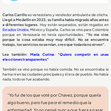
Carlos Carrillo
es venezolano y vendedor ambulante de chicha.
Llegó a Medellín en 2023, su familia había migrado años antes
a diferentes lugares.
Hoy están separados, están regados en
Estados Unidos,
México y España. Carlos se vino para Colombia
porque en Venezuela no tenía oportunidades.
“Yo me vine
porque la cosa estaba muy muy difícil. No se encuentra
trabajo, los servicios no servían, creo que todavía no sirven”.
Lea también:
María Corina: “Quiero competir en unas
elecciones transparentes”
También se vino porque no había comida. No se encontraba la
harina ni en las ciudades principales y él era de pueblo. No había
nada, todo se fue acabando.
“Yo fui de los que voté por Chavez, porque quería
algo bueno, pero fue peor el remedio que la
enfermedad. Yo no pensé nunca que fuera a pasar