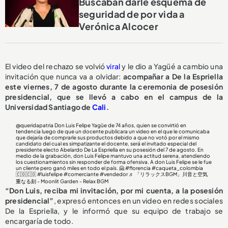
Buscaban darle esquema de
seguridad de por vida a
Verónica Alcocer
El video del rechazo se volvió
viral
y le dio a Yagüé a cambio una
invitación que nunca va a olvidar:
acompañar a De la Espriella
este viernes, 7 de agosto durante la ceremonia de posesión
presidencial, que se llevó a cabo en el campus de la
Universidad Santiago de
Cali
.
@queridapatria
Don Luis Felipe Yagüe de 74 años, quien se convirtió en
tendencia luego de que un docente publicara un video en el que le comunicaba
que dejaría de comprarle sus productos debido a que no votó por el mismo
candidato del cual es simpatizante el docente, será el invitado especial del
presidente electo Abelardo De La Espriella en su posesión del 7 de agosto. En
medio de la grabación, don Luis Felipe mantuvo una actitud serena, atendiendo
los cuestionamientos sin responder de forma ofensiva. A don Luis Felipe se le fue
un cliente pero ganó miles en todo el país. 🤗
#florencia
#caqueta_colombia
🇨🇴🇨🇴
#luisfelipe
#comerciante
#vendedor
♬ 「リラックスBGM」川音と空気
重なる刻 - Moonlit Garden - Relax BGM
“Don Luis, reciba mi invitación, por mi cuenta, a la posesión
presidencial”
, expresó entonces en un video en redes sociales
De la Espriella, y le informó que su equipo de trabajo se
encargaría de todo.