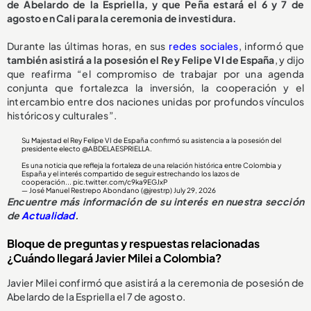
de Abelardo de la Espriella, y que Peña estará el 6 y 7 de
agosto en Cali para la ceremonia de investidura.
Durante las últimas horas, en sus
redes sociales
, informó que
también asistirá a la posesión el Rey Felipe VI de España
, y dijo
que reafirma “el compromiso de trabajar por una agenda
conjunta que fortalezca la inversión, la cooperación y el
intercambio entre dos naciones unidas por profundos vínculos
históricos y culturales”.
Su Majestad el Rey Felipe VI de España confirmó su asistencia a la posesión del
presidente electo
@ABDELAESPRIELLA
.
Es una noticia que refleja la fortaleza de una relación histórica entre Colombia y
España y el interés compartido de seguir estrechando los lazos de
cooperación...
pic.twitter.com/c9ka9EGJxP
— José Manuel Restrepo Abondano (@jrestrp)
July 29, 2026
Encuentre más información de su interés en nuestra sección
de
Actualidad
.
Bloque de preguntas y respuestas relacionadas
¿Cuándo llegará Javier Milei a Colombia?
Javier Milei confirmó que asistirá a la ceremonia de posesión de
Abelardo de la Espriella el 7 de agosto.