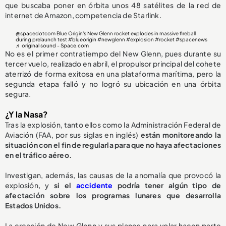
que buscaba poner en órbita unos 48 satélites de la red de
internet de Amazon, competencia de Starlink.
@spacedotcom
Blue Origin's New Glenn rocket explodes in massive fireball
during prelaunch test
#blueorigin
#newglenn
#explosion
#rocket
#spacenews
♬ original sound - Space.com
No es el primer contratiempo del New Glenn, pues durante su
tercer vuelo, realizado en abril, el propulsor principal del cohete
aterrizó de forma exitosa en una plataforma marítima, pero la
segunda etapa falló y no logró su ubicación en una órbita
segura.
¿Y la Nasa?
Tras la explosión, tanto ellos como la Administración Federal de
Aviación (FAA, por sus siglas en inglés)
están monitoreando la
situación con el fin de regularla para que no haya afectaciones
en el tráfico aéreo.
Investigan, además, las causas de la anomalía que provocó la
explosión, y
si el
accidente
podría tener algún tipo de
afectación sobre los programas lunares que desarrolla
Estados Unidos.
La creación de New Glenn y sus planes para volar hacen parte