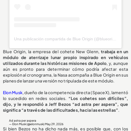
Una publicación compartida de Blue Origin (@blueorigin)
Blue Origin, la empresa del cohete New Glenn,
trabaja en un
módulo de aterrizaje lunar propio inspirado en vehículos
utilizados durante las históricas misiones de Apolo
, y, aunque
aún es pronto para determinar cómo podría afectar esta
explosión al cronograma, la Nasa acompaña a Blue Origin en sus
planes de lanzar una versión no tripulada de este módulo.
Elon Musk
, dueño de la competencia directa (SpaceX), lamentó
lo sucedido en redes sociales.
“Los cohetes son difíciles”,
dijo, y le respondió a Jeff Bezos “ad astra per aspera”, que
significa “a través de las dificultades, hacia las estrellas”
.
Ad astra per aspera
— Elon Musk (@elonmusk)
May 29, 2026
Si bien Bezos no ha dicho nada más, es posible que, con los