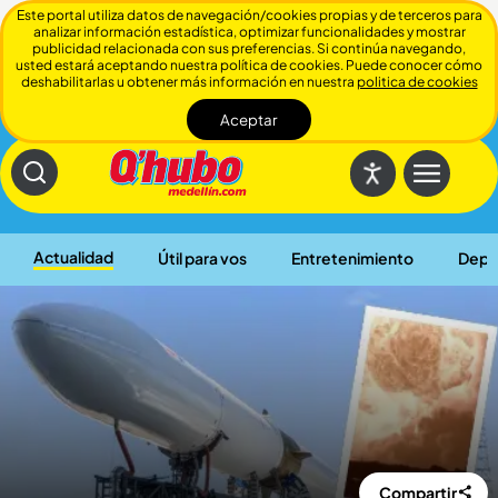
Este portal utiliza datos de navegación/cookies propias y de terceros para
analizar información estadística, optimizar funcionalidades y mostrar
publicidad relacionada con sus preferencias. Si continúa navegando,
usted estará aceptando nuestra política de cookies. Puede conocer cómo
deshabilitarlas u obtener más información en nuestra
politica de cookies
Aceptar
Cerrar
Actualidad
Útil para vos
Entretenimiento
Depo
Compartir