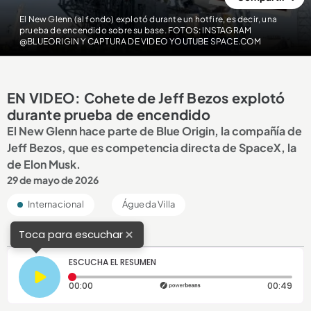
El New Glenn (al fondo) explotó durante un hotfire, es decir, una
prueba de encendido sobre su base. FOTOS: INSTAGRAM
@BLUEORIGIN Y CAPTURA DE VIDEO YOUTUBE SPACE.COM
EN VIDEO: Cohete de Jeff Bezos explotó
durante prueba de encendido
El New Glenn hace parte de Blue Origin, la compañía de
Jeff Bezos, que es competencia directa de SpaceX, la
de Elon Musk.
29 de mayo de 2026
Internacional
Águeda Villa
×
Toca para escuchar
ESCUCHA EL RESUMEN
Tiempo transcurrido: 0 segundos
Dura
00:00
00:49