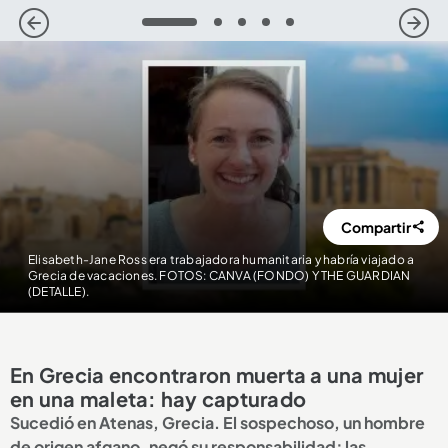
1
2
3
4
5
Compartir
Elisabeth-Jane Ross era trabajadora humanitaria y habría viajado a
Grecia de vacaciones. FOTOS: CANVA (FONDO) Y THE GUARDIAN
(DETALLE).
En Grecia encontraron muerta a una mujer
en una maleta: hay capturado
Sucedió en Atenas, Grecia. El sospechoso, un hombre
de origen afgano, negó su responsabilidad; las