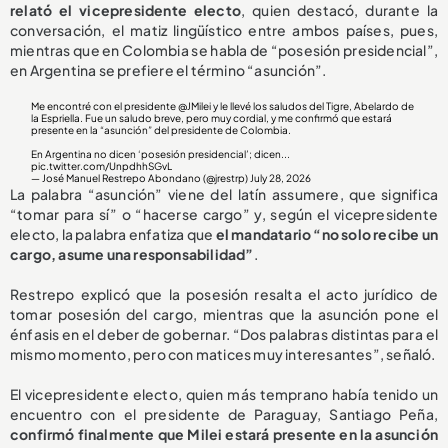
relató el vicepresidente electo
, quien destacó, durante la
conversación, el matiz lingüístico entre ambos países, pues,
mientras que en Colombia se habla de “posesión presidencial”,
en Argentina se prefiere el término “asunción”.
Me encontré con el presidente
@JMilei
y le llevé los saludos del Tigre, Abelardo de
la Espriella. Fue un saludo breve, pero muy cordial, y me confirmó que estará
presente en la “asunción” del presidente de Colombia.
En Argentina no dicen ‘posesión presidencial’; dicen...
pic.twitter.com/UnpdhhSGvL
— José Manuel Restrepo Abondano (@jrestrp)
July 28, 2026
La palabra “asunción” viene del latín assumere, que significa
“tomar para sí” o “hacerse cargo” y, según el vicepresidente
electo, la palabra enfatiza que
el mandatario “no solo recibe un
cargo, asume una responsabilidad”
.
Restrepo explicó que la posesión resalta el acto jurídico de
tomar posesión del cargo, mientras que la asunción pone el
énfasis en el deber de gobernar. “Dos palabras distintas para el
mismo momento, pero con matices muy interesantes”, señaló.
El vicepresidente electo, quien más temprano había tenido un
encuentro con el presidente de Paraguay, Santiago Peña,
confirmó finalmente que Milei estará presente en la asunción