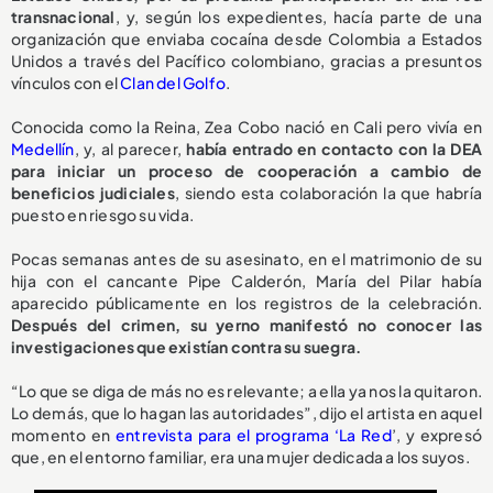
transnacional
, y, según los expedientes, hacía parte de una
organización que enviaba cocaína desde Colombia a Estados
Unidos a través del Pacífico colombiano, gracias a presuntos
vínculos con el
Clan del Golfo
.
Conocida como la Reina, Zea Cobo nació en Cali pero vivía en
Medellín
, y, al parecer,
había entrado en contacto con la DEA
para iniciar un proceso de cooperación a cambio de
beneficios judiciales
, siendo esta colaboración la que habría
puesto en riesgo su vida.
Pocas semanas antes de su asesinato, en el matrimonio de su
hija con el cancante Pipe Calderón, María del Pilar había
aparecido públicamente en los registros de la celebración.
Después del crimen, su yerno manifestó no conocer las
investigaciones que existían contra su suegra.
“Lo que se diga de más no es relevante; a ella ya nos la quitaron.
Lo demás, que lo hagan las autoridades”, dijo el artista en aquel
momento en
entrevista para el programa ‘La Red
’, y expresó
que, en el entorno familiar, era una mujer dedicada a los suyos.