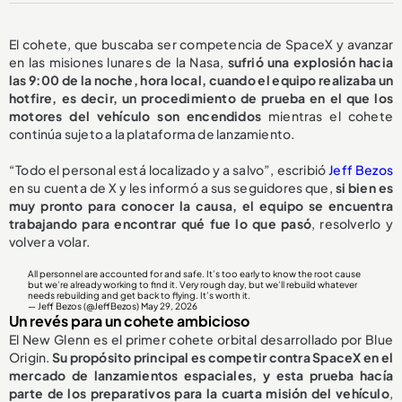
El cohete, que buscaba ser competencia de SpaceX y avanzar
en las misiones lunares de la Nasa,
sufrió una explosión hacia
las 9:00 de la noche, hora local, cuando el equipo realizaba un
hotfire, es decir, un procedimiento de prueba en el que los
motores del vehículo son encendidos
mientras el cohete
continúa sujeto a la plataforma de lanzamiento.
“Todo el personal está localizado y a salvo”, escribió
Jeff Bezos
en su cuenta de X y les informó a sus seguidores que,
si bien es
muy pronto para conocer la causa, el equipo se encuentra
trabajando para encontrar qué fue lo que pasó
, resolverlo y
volver a volar.
All personnel are accounted for and safe. It’s too early to know the root cause
but we’re already working to find it. Very rough day, but we’ll rebuild whatever
needs rebuilding and get back to flying. It’s worth it.
— Jeff Bezos (@JeffBezos)
May 29, 2026
Un revés para un cohete ambicioso
El New Glenn es el primer cohete orbital desarrollado por Blue
Origin.
Su propósito principal es competir contra SpaceX en el
mercado de lanzamientos espaciales, y esta prueba hacía
parte de los preparativos para la cuarta misión del vehículo
,