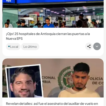
¡Ojo! 25 hospitales de Antioquia cierran las puertas a la
Nueva EPS
Entre los centros médicos se encuentran el Hospital General
Local
Lo último
de Medellín y el Marco Fidel Suárez de Bello, que no
prestarán...
Compartir Noticia
Revelan detalles: así fue el asesinato del auxiliar de vuelo en