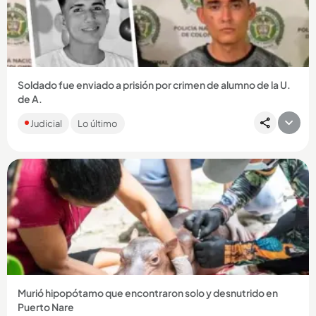
Compartir Noticia
Soldado fue enviado a prisión por crimen de alumno de la U.
de A.
Diego Esteban Raigoza Osorio habría llamado a la familia de la
Judicial
Lo último
víctima pidiendo dinero por información de su ubicación....
Compartir Noticia
Murió hipopótamo que encontraron solo y desnutrido en
Puerto Nare