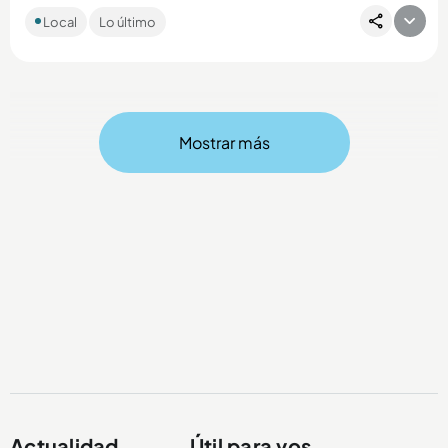
El hipopótamo recién nacido fue rescatado por pescadores
Local
Lo último
de la zona que llamaron a las autoridades, pero pese al rápido
actuar...
Mostrar más
Compartir Noticia
Actualidad
Útil para vos