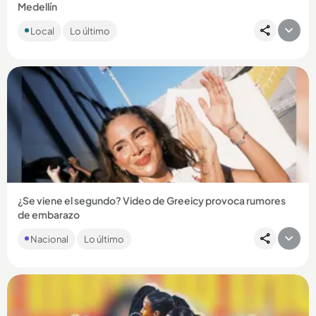
Medellín
El cuerpo de Eric Fernando Gutiérrez Molina fue encontrado
Local
Lo último
en Jericó, Suroeste antioqueño....
Compartir Noticia
¿Se viene el segundo? Video de Greeicy provoca rumores
de embarazo
La grabación publicada por Mike Bahia provocó gran furor
Nacional
Lo último
entre los fanáticos de la pareja, que creen que Kai tendrá un
hermanito....