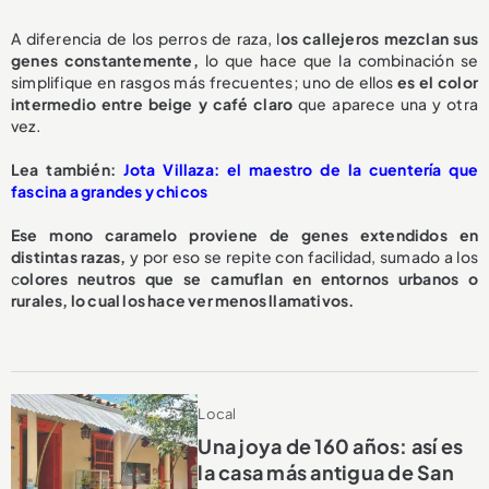
A diferencia de los perros de raza, l
os callejeros mezclan sus
genes constantemente,
lo que hace que la combinación se
simplifique en rasgos más frecuentes; uno de ellos
es el color
intermedio entre beige y café claro
que aparece una y otra
vez.
Lea también:
Jota Villaza: el maestro de la cuentería que
fascina a grandes y chicos
Ese mono caramelo proviene de genes extendidos en
distintas razas,
y por eso se repite con facilidad, sumado a los
c
olores neutros que se camuflan en entornos urbanos o
rurales, lo cual los hace ver menos llamativos.
Local
Una joya de 160 años: así es
la casa más antigua de San