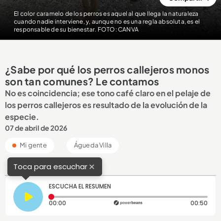
El color caramelo de los perros es aquel al que llega la naturaleza
cuando nadie interviene, y, aunque no es una regla absoluta, es el
responsable de su bienestar. FOTO: CANVA
¿Sabe por qué los perros callejeros monos
son tan comunes? Le contamos
No es coincidencia; ese tono café claro en el pelaje de
los perros callejeros es resultado de la evolución de la
especie.
07 de abril de 2026
Mi gente
Águeda Villa
×
Toca para escuchar
ESCUCHA EL RESUMEN
Tiempo transcurrido: 0 segundos
Dura
00:00
00:50