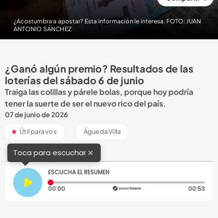
¿Acostumbra a apostar? Esta información le interesa. FOTO: JUAN
ANTONIO SÁNCHEZ
¿Ganó algún premio? Resultados de las
loterías del sábado 6 de junio
Traiga las colillas y párele bolas, porque hoy podría
tener la suerte de ser el nuevo rico del país.
07 de junio de 2026
Útil para vos
Águeda Villa
×
Toca para escuchar
ESCUCHA EL RESUMEN
Tiempo transcurrido: 0 segundos
Dura
00:00
00:53