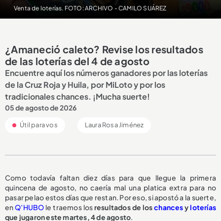
Venta de loterías. FOTO: ARCHIVO - CAMILO SUÁREZ
¿Amaneció caleto? Revise los resultados
de las loterías del 4 de agosto
Encuentre aquí los números ganadores por las loterías
de la Cruz Roja y Huila, por MiLoto y por los
tradicionales chances. ¡Mucha suerte!
05 de agosto de 2026
Útil para vos
Laura Rosa Jiménez
Como todavía faltan diez días para que llegue la primera
quincena de agosto, no caería mal una platica extra para no
pasar pelao estos días que restan. Por eso, si apostó a la suerte,
en
Q’HUBO
le traemos los
resultados de los
chances
y
loterías
que jugaron este martes, 4 de agosto
.