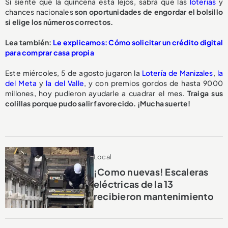
Si siente que la quincena está lejos, sabrá que las
loterías
y
chances nacionales
son oportunidades de engordar el bolsillo
si elige los números correctos.
Lea también:
Le explicamos: Cómo solicitar un crédito digital
para comprar casa propia
Este miércoles, 5 de agosto jugaron la
Lotería de Manizales
,
la
del Meta
y
la del Valle
, y con premios gordos de hasta 9000
millones, hoy pudieron ayudarle a cuadrar el mes.
Traiga sus
colillas porque pudo salir favorecido. ¡Mucha suerte!
Local
¡Como nuevas! Escaleras
eléctricas de la 13
recibieron mantenimiento