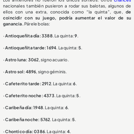
nacionales también pusieron a rodar sus balotas, algunos de
ellos con una extra, conocida como “la quinta”, que,
de
coincidir con su juego, podría aumentar el valor de su
ganancia.
Párele bolas:
· Antioqueñita día: 3388
. La quinta:
9
.
· Antioqueñita tarde: 1694
. La quinta:
5
.
· Astro luna: 3062
, signo acuario.
· Astro sol: 4896
, signo géminis.
· Cafeterito tarde: 2912
. La quinta:
6
.
· Cafeterito noche: 4373
. La quinta:
5
.
· Caribeña día: 1948
. La quinta:
6
.
· Caribeña noche: 5762
. La quinta:
5
.
· Chontico día: 0386
. La quinta:
4
.