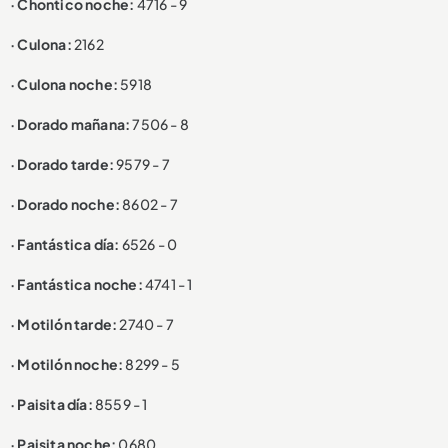
· Chontico noche:
4716 - 9
· Culona:
2162
· Culona noche:
5918
· Dorado mañana:
7506 - 8
· Dorado tarde:
9579 - 7
· Dorado noche:
8602 - 7
· Fantástica día:
6526 - 0
· Fantástica noche:
4741 - 1
· Motilón tarde:
2740 - 7
· Motilón noche:
8299 - 5
· Paisita día:
8559 - 1
· Paisita noche:
0680