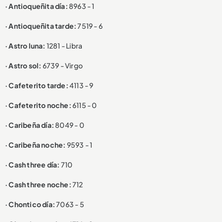
· Antioqueñita día:
8963 - 1
· Antioqueñita tarde:
7519 - 6
· Astro luna:
1281 - Libra
· Astro sol:
6739 - Virgo
· Cafeterito tarde:
4113 - 9
· Cafeterito noche:
6115 - 0
· Caribeña día:
8049 - 0
· Caribeña noche:
9593 - 1
· Cash three día:
710
· Cash three noche:
712
· Chontico día:
7063 - 5