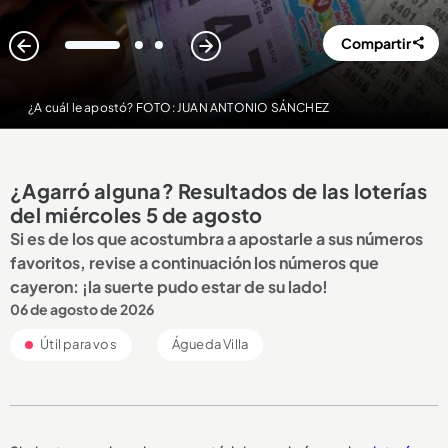
Compartir
1
2
3
¿A cuál le apostó? FOTO: JUAN ANTONIO SÁNCHEZ
¿Agarró alguna? Resultados de las loterías
del miércoles 5 de agosto
Si es de los que acostumbra a apostarle a sus números
favoritos, revise a continuación los números que
cayeron: ¡la suerte pudo estar de su lado!
06 de agosto de 2026
Útil para vos
Águeda Villa