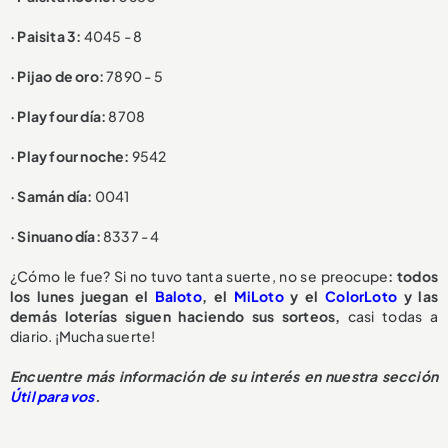
· Paisita 3:
4045 - 8
· Pijao de oro:
7890 - 5
· Play four día:
8708
· Play four noche:
9542
· Samán día:
0041
· Sinuano día:
8337 - 4
¿Cómo le fue? Si no tuvo tanta suerte, no se preocupe
: todos
los lunes juegan el
Baloto
, el
MiLoto
y el
ColorLoto
y las
demás loterías siguen haciendo sus sorteos,
casi todas a
diario. ¡Mucha suerte!
Encuentre más información de su interés en nuestra sección
Útil para vos
.