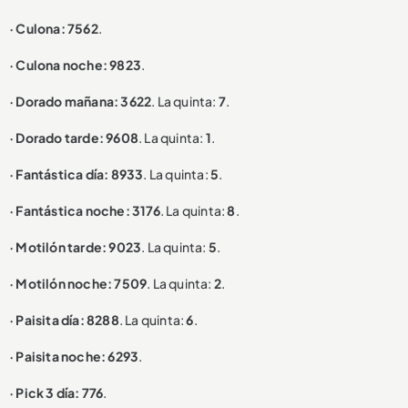
· Culona: 7562
.
· Culona noche: 9823
.
· Dorado mañana: 3622
. La quinta:
7
.
· Dorado tarde: 9608
. La quinta:
1
.
· Fantástica día: 8933
. La quinta:
5
.
· Fantástica noche: 3176
. La quinta:
8
.
· Motilón tarde: 9023
. La quinta:
5
.
· Motilón noche: 7509
. La quinta:
2
.
· Paisita día: 8288
. La quinta:
6
.
· Paisita noche: 6293
.
· Pick 3 día: 776
.