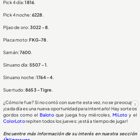
Pick 4 día:
1816
.
Pick 4 noche:
6228
.
Pijao de oro:
3022 - 8
.
Placa moto:
FKG-78
.
Samán:
7600
.
Sinuano día:
5507 - 1
.
Sinuano noche:
1764 - 4
.
Suertudo:
8653 - Tigre
.
¿Cómo le fue? Si no contó con suerte esta vez, no se preocupe:
x
¡cada día es una nueva oportunidad para intentarlo! Hay sorteos
gordos como el
Baloto
que juega hoy miércoles,
MiLoto
y el
ColorLoto
repiten todos los jueves: ¡está a tiempo de jugar!
Encuentre más información de su interés en nuestra sección
Útil para vos
.