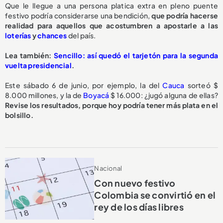
Que le llegue a una persona platica extra en pleno puente
festivo podría considerarse una bendición,
que podría hacerse
realidad para aquellos que acostumbren a apostarle a las
loterías
y
chances
del país.
Lea también:
Sencillo: así quedó el tarjetón para la segunda
vuelta presidencial
.
Este sábado 6 de junio, por ejemplo, la del
Cauca
sorteó $
8.000 millones, y la de
Boyacá
$ 16.000: ¿jugó alguna de ellas?
Revise los resultados, porque hoy podría tener más plata en el
bolsillo.
Nacional
Con nuevo festivo
Colombia se convirtió en el
rey de los días libres