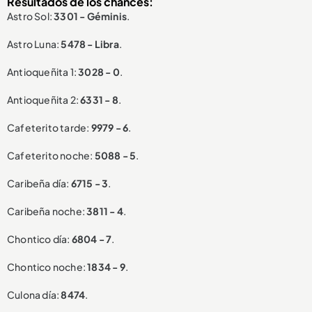
Resultados de los chances:
Astro Sol:
3301 - Géminis
.
Astro Luna:
5478 - Libra
.
Antioqueñita 1:
3028 - 0
.
Antioqueñita 2:
6331 - 8
.
Cafeterito tarde:
9979 - 6
.
Cafeterito noche:
5088 - 5
.
Caribeña día:
6715 - 3
.
Caribeña noche:
3811 - 4
.
Chontico día:
6804 - 7
.
Chontico noche:
1834 - 9
.
Culona día:
8474
.