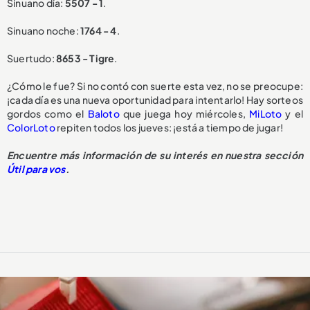
Sinuano día:
5507 - 1
.
Sinuano noche:
1764 - 4
.
Suertudo:
8653 - Tigre
.
¿Cómo le fue? Si no contó con suerte esta vez, no se preocupe:
¡cada día es una nueva oportunidad para intentarlo! Hay sorteos
gordos como el
Baloto
que juega hoy miércoles,
MiLoto
y el
ColorLoto
repiten todos los jueves: ¡está a tiempo de jugar!
Encuentre más información de su interés en nuestra sección
Útil para vos
.