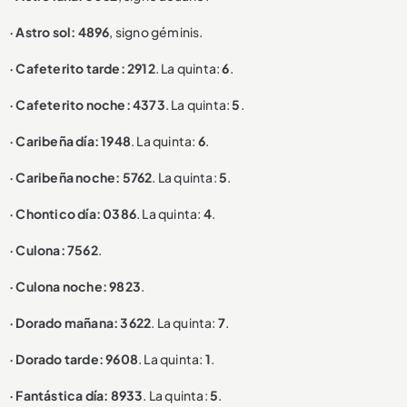
· Astro sol: 4896
, signo géminis.
· Cafeterito tarde: 2912
. La quinta:
6
.
· Cafeterito noche: 4373
. La quinta:
5
.
· Caribeña día: 1948
. La quinta:
6
.
· Caribeña noche: 5762
. La quinta:
5
.
· Chontico día: 0386
. La quinta:
4
.
· Culona: 7562
.
· Culona noche: 9823
.
· Dorado mañana: 3622
. La quinta:
7
.
· Dorado tarde: 9608
. La quinta:
1
.
· Fantástica día: 8933
. La quinta:
5
.