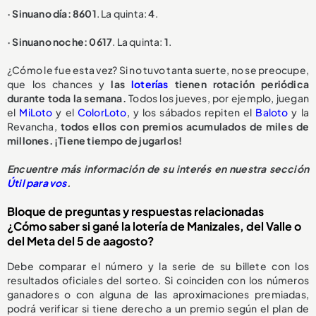
· Sinuano día: 8601
. La quinta:
4
.
· Sinuano noche: 0617
. La quinta:
1
.
¿Cómo le fue esta vez? Si no tuvo tanta suerte, no se preocupe,
que los chances y
las
loterías
tienen rotación periódica
durante toda la semana.
Todos los jueves, por ejemplo, juegan
el
MiLoto
y el
ColorLoto
, y los sábados repiten el
Baloto
y la
Revancha,
todos ellos con premios acumulados de miles de
millones. ¡Tiene tiempo de jugarlos!
Encuentre más información de su interés en nuestra sección
Útil para vos
.
Bloque de preguntas y respuestas relacionadas
¿Cómo saber si gané la lotería de Manizales, del Valle o
del Meta del 5 de aagosto?
Debe comparar el número y la serie de su billete con los
resultados oficiales del sorteo. Si coinciden con los números
ganadores o con alguna de las aproximaciones premiadas,
podrá verificar si tiene derecho a un premio según el plan de