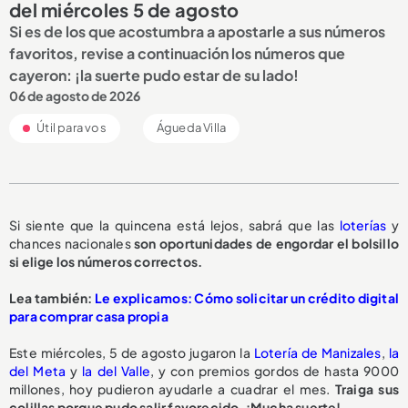
del miércoles 5 de agosto
Si es de los que acostumbra a apostarle a sus números
favoritos, revise a continuación los números que
cayeron: ¡la suerte pudo estar de su lado!
06 de agosto de 2026
Útil para vos
Águeda Villa
Si siente que la quincena está lejos, sabrá que las
loterías
y
chances nacionales
son oportunidades de engordar el bolsillo
si elige los números correctos.
Lea también:
Le explicamos: Cómo solicitar un crédito digital
para comprar casa propia
Este miércoles, 5 de agosto jugaron la
Lotería de Manizales
,
la
del Meta
y
la del Valle
, y con premios gordos de hasta 9000
millones, hoy pudieron ayudarle a cuadrar el mes.
Traiga sus
colillas porque pudo salir favorecido. ¡Mucha suerte!