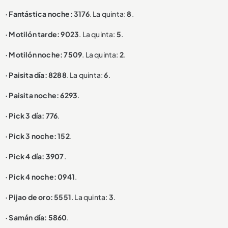
· Fantástica noche: 3176
. La quinta:
8
.
· Motilón tarde: 9023
. La quinta:
5
.
· Motilón noche: 7509
. La quinta:
2
.
· Paisita día: 8288
. La quinta:
6
.
· Paisita noche: 6293
.
· Pick 3 día: 776
.
· Pick 3 noche: 152
.
· Pick 4 día: 3907
.
· Pick 4 noche: 0941
.
· Pijao de oro: 5551
. La quinta:
3
.
· Samán día: 5860
.