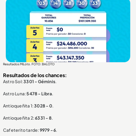
Resultados MiLoto. FOTO: BALOTO
Resultados de los chances:
Astro Sol:
3301 - Géminis
.
Astro Luna:
5478 - Libra
.
Antioqueñita 1:
3028 - 0
.
Antioqueñita 2:
6331 - 8
.
Cafeterito tarde:
9979 - 6
.