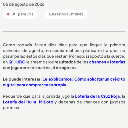
05 de agosto de 2026
Útil para vos
Laura Rosa Jiménez
Como todavía faltan diez días para que llegue la primera
quincena de agosto, no caería mal una platica extra para no
pasar pelao estos días que restan. Por eso, si apostó a la suerte,
en
Q’HUBO
le traemos los
resultados de los
chances
y
loterías
que jugaron este martes, 4 de agosto
.
Le puede interesar:
Le explicamos: Cómo solicitar un crédito
digital para comprar casa propia
Recuerde que para la jornada jugó la
Lotería de la Cruz Roja
, la
Lotería del Huila
,
MiLoto
y decenas de chances con jugosos
premios.