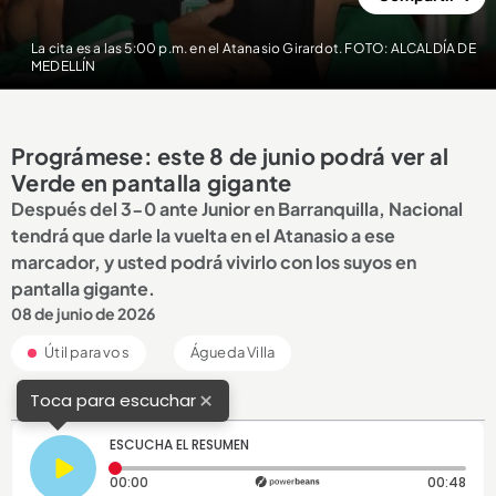
La cita es a las 5:00 p.m. en el Atanasio Girardot. FOTO: ALCALDÍA DE
MEDELLÍN
Prográmese: este 8 de junio podrá ver al
Verde en pantalla gigante
Después del 3-0 ante Junior en Barranquilla, Nacional
tendrá que darle la vuelta en el Atanasio a ese
marcador, y usted podrá vivirlo con los suyos en
pantalla gigante.
08 de junio de 2026
Útil para vos
Águeda Villa
×
Toca para escuchar
ESCUCHA EL RESUMEN
Tiempo transcurrido: 0 segundos
Dura
00:00
00:48