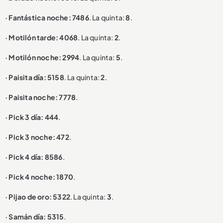
· Fantástica noche: 7486
. La quinta:
8
.
· Motilón tarde: 4068
. La quinta:
2
.
· Motilón noche: 2994
. La quinta:
5
.
· Paisita día: 5158
. La quinta:
2
.
· Paisita noche: 7778
.
· Pick 3 día: 444
.
· Pick 3 noche: 472
.
· Pick 4 día: 8586
.
· Pick 4 noche: 1870
.
· Pijao de oro: 5322
. La quinta:
3
.
· Samán día: 5315
.