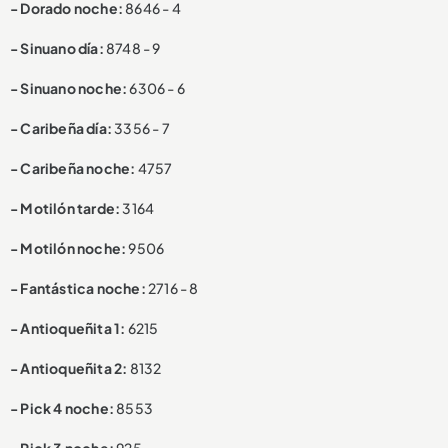
- Dorado noche:
8646 - 4
- Sinuano día:
8748 - 9
- Sinuano noche:
6306 - 6
- Caribeña día:
3356 - 7
- Caribeña noche:
4757
- Motilón tarde:
3164
- Motilón noche:
9506
- Fantástica noche:
2716 - 8
- Antioqueñita 1:
6215
- Antioqueñita 2:
8132
- Pick 4 noche:
8553
- Pick 3 noche:
925