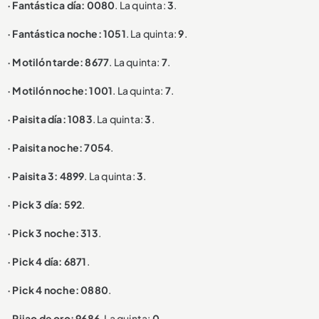
· Fantástica día: 0080
. La quinta:
3
.
· Fantástica noche: 1051
. La quinta:
9
.
· Motilón tarde: 8677
. La quinta:
7
.
· Motilón noche: 1001
. La quinta:
7
.
· Paisita día: 1083
. La quinta:
3
.
· Paisita noche: 7054
.
· Paisita 3: 4899
. La quinta:
3
.
· Pick 3 día: 592
.
· Pick 3 noche: 313
.
· Pick 4 día: 6871
.
· Pick 4 noche: 0880
.
· Pijao de oro: 9686
. La quinta:
0
.