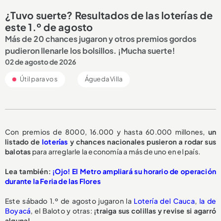
¿Tuvo suerte? Resultados de las loterías de
este 1.º de agosto
Más de 20 chances jugaron y otros premios gordos
pudieron llenarle los bolsillos. ¡Mucha suerte!
02 de agosto de 2026
Útil para vos
Águeda Villa
Con premios de 8000, 16.000 y hasta 60.000 millones,
un
listado de
loterías
y chances nacionales pusieron a rodar sus
balotas
para arreglarle la economía a más de uno en el país.
Lea también:
¡Ojo! El Metro ampliará su horario de operación
durante la Feria de las Flores
Este sábado 1.º de agosto jugaron la
Lotería del Cauca
,
la de
Boyacá
, el Baloto y otras:
¡traiga sus colillas y revise si agarró
alguna!