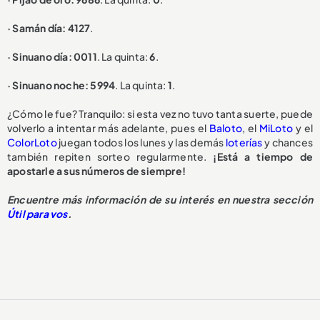
· Samán día: 4127
.
· Sinuano día: 0011
. La quinta:
6
.
· Sinuano noche: 5994
. La quinta:
1
.
¿Cómo le fue? Tranquilo: si esta vez no tuvo tanta suerte, puede
volverlo a intentar más adelante, pues el
Baloto
, el
MiLoto
y el
ColorLoto
juegan todos los lunes y las demás
loterías
y chances
también repiten sorteo regularmente.
¡Está a tiempo de
apostarle a sus números de siempre!
Encuentre más información de su interés en nuestra sección
Útil para vos
.