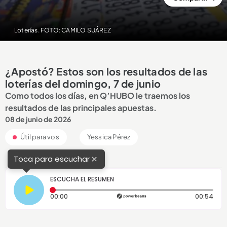
Loterías. FOTO: CAMILO SUÁREZ
¿Apostó? Estos son los resultados de las
loterías del domingo, 7 de junio
Como todos los días, en Q’HUBO le traemos los
resultados de las principales apuestas.
08 de junio de 2026
Útil para vos
Yessica Pérez
×
Toca para escuchar
ESCUCHA EL RESUMEN
Tiempo transcurrido: 0 segundos
Dura
00:00
00:54