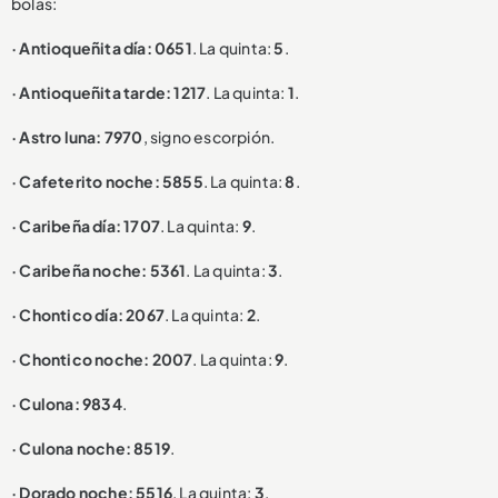
bolas:
· Antioqueñita día: 0651
. La quinta:
5
.
· Antioqueñita tarde: 1217
. La quinta:
1
.
· Astro luna: 7970
, signo escorpión.
· Cafeterito noche: 5855
. La quinta:
8
.
· Caribeña día: 1707
. La quinta:
9
.
· Caribeña noche: 5361
. La quinta:
3
.
· Chontico día: 2067
. La quinta:
2
.
· Chontico noche: 2007
. La quinta:
9
.
· Culona: 9834
.
· Culona noche: 8519
.
· Dorado noche: 5516
. La quinta:
3
.