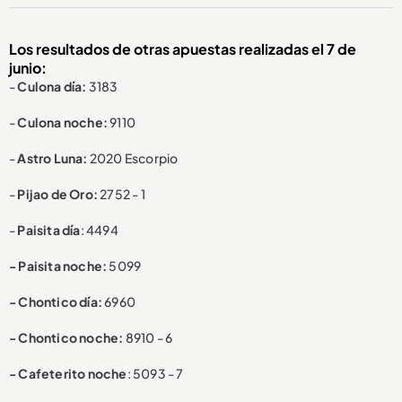
Los resultados de otras
apuestas
realizadas el 7 de
junio:
-
Culona día:
3183
-
Culona noche:
9110
-
Astro Luna:
2020 Escorpio
-
Pijao de Oro:
2752 - 1
-
Paisita día
: 4494
- Paisita noche:
5099
- Chontico día:
6960
- Chontico noche:
8910 - 6
- Cafeterito noche
: 5093 - 7