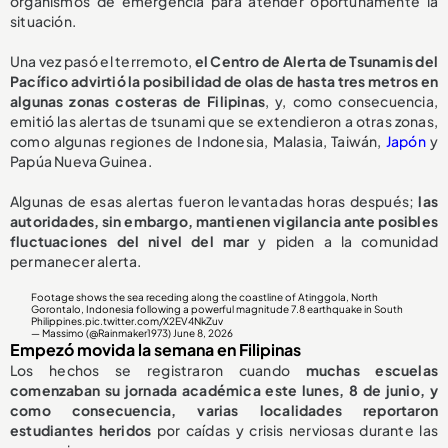
organismos de emergencia para atender oportunamente la
situación.
Una vez pasó el terremoto,
el Centro de Alerta de Tsunamis del
Pacífico advirtió la posibilidad de olas de hasta tres metros en
algunas zonas costeras de Filipinas
, y, como consecuencia,
emitió las alertas de tsunami que se extendieron a otras zonas,
como algunas regiones de Indonesia, Malasia, Taiwán,
Japón
y
Papúa Nueva Guinea.
Algunas de esas alertas fueron levantadas horas después;
las
autoridades, sin embargo, mantienen vigilancia ante posibles
fluctuaciones del nivel del mar
y piden a la comunidad
permanecer alerta.
Footage shows the sea receding along the coastline of Atinggola, North
Gorontalo, Indonesia following a powerful magnitude 7.8 earthquake in South
Philippines.
pic.twitter.com/X2EV4NkZuv
— Massimo (@Rainmaker1973)
June 8, 2026
Empezó movida la semana en Filipinas
Los hechos se registraron cuando
muchas escuelas
comenzaban su jornada académica este lunes, 8 de junio, y
como consecuencia, varias localidades reportaron
estudiantes heridos
por caídas y crisis nerviosas durante las