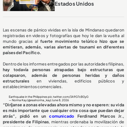
Estados Unidos
Las escenas de pánico vividas en la isla de Mindanao quedaron
registradas en videos y fotografías que hoy le dan la vuelta al
mundo gracias al
fuerte movimiento telúrico hizo que se
emitieran, además, varias alertas de tsunami en diferentes
países del Pacífico.
Dentro de los informes entregados por las autoridades filipinas,
hay todavía personas atrapadas bajo estructuras que
colapsaron, además de personas heridas y daños
estructurales
en viviendas, edificios públicos y
establecimientos comerciales.
Earthquake in the Philippines
pic.twitter.com/3A9G7cB0yG
— Norma Kay (@realnorma_kay)
June 8, 2026
“Diríjanse a zonas elevadas ahora mismo y no esperen: su vida
es más importante que cualquier otra cosa que puedan dejar
atrás”, pidió en un
comunicado
Ferdinand Marcos Jr.,
presidente de Filipinas
, mientras ordenaba la movilización de