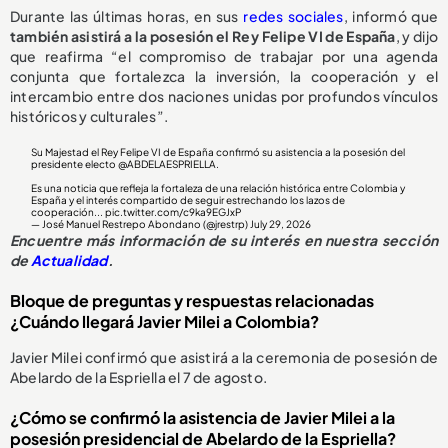
Durante las últimas horas, en sus
redes sociales
, informó que
también asistirá a la posesión el Rey Felipe VI de España
, y dijo
que reafirma “el compromiso de trabajar por una agenda
conjunta que fortalezca la inversión, la cooperación y el
intercambio entre dos naciones unidas por profundos vínculos
históricos y culturales”.
Su Majestad el Rey Felipe VI de España confirmó su asistencia a la posesión del
presidente electo
@ABDELAESPRIELLA
.
Es una noticia que refleja la fortaleza de una relación histórica entre Colombia y
España y el interés compartido de seguir estrechando los lazos de
cooperación...
pic.twitter.com/c9ka9EGJxP
— José Manuel Restrepo Abondano (@jrestrp)
July 29, 2026
Encuentre más información de su interés en nuestra sección
de
Actualidad
.
Bloque de preguntas y respuestas relacionadas
¿Cuándo llegará Javier Milei a Colombia?
Javier Milei confirmó que asistirá a la ceremonia de posesión de
Abelardo de la Espriella el 7 de agosto.
¿Cómo se confirmó la asistencia de Javier Milei a la
posesión presidencial de Abelardo de la Espriella?