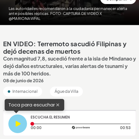
Las autoridades recomendaron a la ciudadanía permanecer alerta
ante posibles réplicas. FOTO: CAPTURA DE VIDEO X
@MARIONAWFAL
EN VIDEO: Terremoto sacudió Filipinas y
dejó decenas de muertos
Con magnitud 7,8, sucedió frente a la isla de Mindanao y
dejó daños estructurales, varias alertas de tsunami y
más de 100 heridos.
08 de junio de 2026
Internacional
Águeda Villa
×
Toca para escuchar
ESCUCHA EL RESUMEN
Tiempo transcurrido: 0 segundos
Dura
00:00
00:53