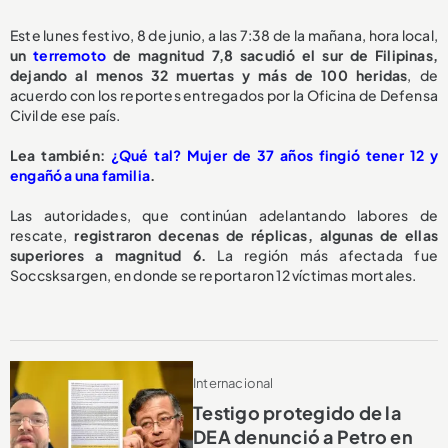
Este lunes festivo, 8 de junio, a las 7:38 de la mañana, hora local,
un
terremoto
de magnitud 7,8 sacudió el sur de Filipinas,
dejando al menos 32 muertas y más de 100 heridas
, de
acuerdo con los reportes entregados por la Oficina de Defensa
Civil de ese país.
Lea también:
¿Qué tal? Mujer de 37 años fingió tener 12 y
engañó a una familia
.
Las autoridades, que continúan adelantando labores de
rescate,
registraron decenas de réplicas, algunas de ellas
superiores a magnitud 6.
La región más afectada fue
Soccsksargen, en donde se reportaron 12 víctimas mortales.
Internacional
Testigo protegido de la
DEA denunció a Petro en