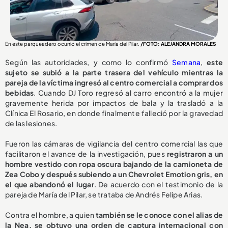
En este parqueadero ocurrió el crimen de María del Pilar.
/FOTO: ALEJANDRA MORALES
Según las autoridades, y como lo confirmó
Semana
,
este
sujeto se subió a la parte trasera del vehículo mientras la
pareja de la víctima ingresó al centro comercial a comprar dos
bebidas
. Cuando DJ Toro regresó al carro encontró a la mujer
gravemente herida por impactos de bala y la trasladó a la
Clínica El Rosario, en donde finalmente falleció por la gravedad
de las lesiones.
Fueron las cámaras de vigilancia del centro comercial las que
facilitaron el avance de la investigación, pues
registraron a un
hombre vestido con ropa oscura bajando de la camioneta de
Zea Cobo y después subiendo a un Chevrolet Emotion gris, en
el que abandonó el lugar
. De acuerdo con el testimonio de la
pareja de María del Pilar, se trataba de Andrés Felipe Arias.
Contra el hombre, a quien
también se le conoce con el alias de
la Nea, se obtuvo una orden de captura internacional con