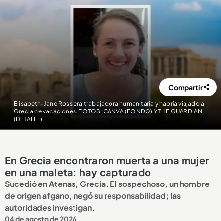
Compartir
Elisabeth-Jane Ross era trabajadora humanitaria y habría viajado a
Grecia de vacaciones. FOTOS: CANVA (FONDO) Y THE GUARDIAN
(DETALLE).
En Grecia encontraron muerta a una mujer
en una maleta: hay capturado
Sucedió en Atenas, Grecia. El sospechoso, un hombre
de origen afgano, negó su responsabilidad; las
autoridades investigan.
04 de agosto de 2026