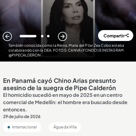
Compartir
1
2
3
También conocida como la Reina, María del Pilar Zea Cobo estaba
colaborando con la DEA. FOTOS: CANVA (FONDO) E INSTAGRAM
@PIPECALDERON
En Panamá cayó Chino Arias presunto
asesino de la suegra de Pipe Calderón
El homicidio sucedió en mayo de 2025 en un centro
comercial de Medellín: el hombre era buscado desde
entonces.
29 de julio de 2026
Internacional
Águeda Villa