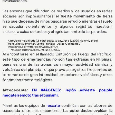
evacuaciones.
Las escenas que difunden los medios y los usuarios en redes
sociales son impresionantes:
el fuerte movimiento de tierra
hizo que decenas de niños buscaran refugio mientras el suelo
se sacudía
violentamente, y algunos registros muestran,
incluso, la caída de techos y el agrietamiento de las paredes.
A powerful magnitude 7.8 earthquake today, June 8, 2026, violently shook
Mahayahay Elementary School in Malita, Davao Occidental,
Philippines.
pic.twitter.com/Qkpn2elMCy
— Massimo (@Rainmaker1973)
June 8, 2026
Al encontrarse en el llamado Cinturón de Fuego del Pacífico,
este tipo de emergencias no son tan extrañas en Filipinas,
pues es una de las zonas con mayor actividad sísmica y
volcánica del planeta
, lo que provoca registros frecuentes de
terremotos de gran intensidad, erupciones volcánicas y otros
fenómenos metereológicos.
Antecedente:
EN IMÁGENES: Japón advierte posible
megaterremoto tras el tsunami
.
Mientras los equipos de
rescate
continúan con las labores de
búsqueda entre los escombros,
las autoridades evalúan la