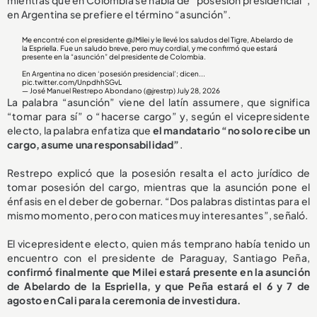
mientras que en Colombia se habla de “posesión presidencial”,
en Argentina se prefiere el término “asunción”.
Me encontré con el presidente
@JMilei
y le llevé los saludos del Tigre, Abelardo de
la Espriella. Fue un saludo breve, pero muy cordial, y me confirmó que estará
presente en la “asunción” del presidente de Colombia.
En Argentina no dicen ‘posesión presidencial’; dicen...
pic.twitter.com/UnpdhhSGvL
— José Manuel Restrepo Abondano (@jrestrp)
July 28, 2026
La palabra “asunción” viene del latín assumere, que significa
“tomar para sí” o “hacerse cargo” y, según el vicepresidente
electo, la palabra enfatiza que
el mandatario “no solo recibe un
cargo, asume una responsabilidad”
.
Restrepo explicó que la posesión resalta el acto jurídico de
tomar posesión del cargo, mientras que la asunción pone el
énfasis en el deber de gobernar. “Dos palabras distintas para el
mismo momento, pero con matices muy interesantes”, señaló.
El vicepresidente electo, quien más temprano había tenido un
encuentro con el presidente de Paraguay, Santiago Peña,
confirmó finalmente que Milei estará presente en la asunción
de Abelardo de la Espriella, y que Peña estará el 6 y 7 de
agosto en Cali para la ceremonia de investidura.