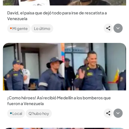
David, el paisa que dejó todo para irse de rescatista a
Venezuela
Su pasaporte fue una biblia y hoy está en Venezuela, después
Mi gente
Lo último
de una larga travesía, ayudando en labores de rescate tras
los...
Compartir Noticia
¡Como héroes! Así recibió Medellín a los bomberos que
fueron a Venezuela
Los 22 rescatistas fueron recibidos como héroes en el
Local
Q'hubo hoy
Aeropuerto Internacional José María Córdova....