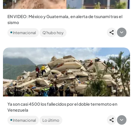
EN VIDEO: México y Guatemala, en alerta de tsunami tras el
sismo
Por fortuna el sismo no dejó víctimas que lamentar, pero los
Internacional
Q'hubo hoy
centroamericanos están en alerta. ...
Compartir Noticia
Ya son casi 4500 los fallecidos por el doble terremoto en
Venezuela
La cifra de personas heridas no ha variado y se mantiene,
Internacional
Lo último
según las autoridades, en 16.740....