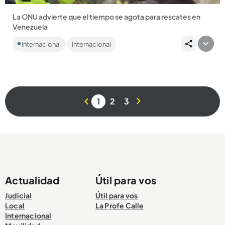
La ONU advierte que el tiempo se agota para rescates en
Venezuela
Tras el doble sismo en Venezuela, ya hay más 1900 muertos,
Internacional
Internacional
más de 10.000 heridos y miles de damnificados. La
comunidad internacional...
1
2
3
Compartir Noticia
Actualidad
Útil para vos
Judicial
Útil para vos
Local
La Profe Calle
Internacional