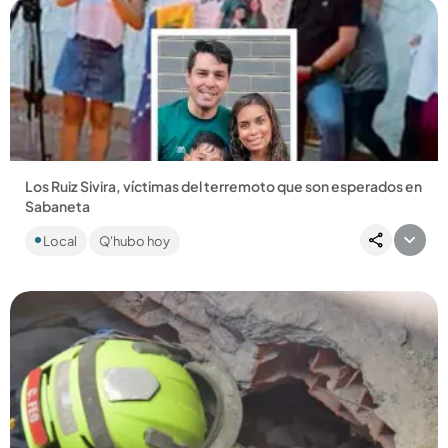
Compartir Noticia
Los Ruiz Sivira, víctimas del terremoto que son esperados en
Sabaneta
Una familia venezolana, residente de este municipio desde
Local
Q'hubo hoy
hace 8 años, permanece atrapada en las ruinas de un edificio
que...
Compartir Noticia