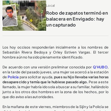
Local
Robo de zapatos terminó en
balacera en Envigado: hay
un capturado
Los hoy occisos responderían inicialmente a los nombres de
Sebastián Rivera Bedoya y Orley Estiven Vargas. El tercer
hombre aún no ha sido plenamente identificado.
De acuerdo con una versión preliminar conocida por
Q’HUBO
,
en la tarde del pasado jueves, una mujer se acercó a la estación
de
Policía
para solicitar ayuda,
pues su hijo llevaba varias horas
desaparecido y temía que le hubiese pasado algo.
Pese a este
llamado, la mujer habría ido sola a buscar a su familiar, hallándolo
junto a los otros dos hombres en la zona de los hechos, por lo
que dio aviso a las autoridades.
En la mañana de este viernes, miembros de la Sijín y la Policía se