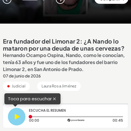
1
2
Era fundador del Limonar 2: ¿A Nando lo
mataron por una deuda de unas cervezas?
Hernando Ocampo Ospina, Nando, como le conocían,
tenía 63 años y fue uno de los fundadores del barrio
Limonar 2, en San Antonio de Prado.
07 de junio de 2026
Judicial
Laura Rosa Jiménez
×
Toca para escuchar
ESCUCHA EL RESUMEN
Tiempo transcurrido: 0 segundos
Dura
00:00
00:45