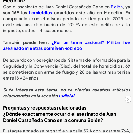
Medellín?
Con el asesinato de Juan Daniel Castañeda Cano en
Belén
,
ya
son 169 los
homicidios
ocurridos este año en Medellín
. En
comparación con el mismo periodo de tiempo de 2025 se
evidencia una disminución del 20 % en este delito de alto
impacto, es decir, 41 casos menos.
También puede leer:
¿Por un tema pasional? Militar fue
asesinado mientras dormía en Robledo
De acuerdo con los registros del Sistema de Información para la
Seguridad y la Convivencia (Sisc),
del total de homicidios, 69
se cometieron con arma de fuego
y 28 de las víctimas tenían
entre 18 y 24 años.
Si te interesa este tema, no te pierdas nuestros artículos
relacionados en la sección
Judicial
.
x
Preguntas y respuestas relacionadas
¿Dónde exactamente ocurrió el asesinato de Juan
Daniel Castañeda Cano en la comuna Belén?
El ataque armado se registró en la calle 32 A con la carrera 76A,