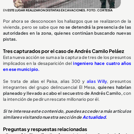
EN
ESTE LUGAR REALIZARON DISTINTAS EXCAVACIONES. FOTO: CORTESÍA
Por ahora se desconocen los hallazgos que se realizaron de la
vivienda, pero se sabe que
no se detendrá la presencia de las
autoridades en la zona, quienes continúan buscando nuevas
pistas.
Tres capturados por el caso de Andrés Camilo Peláez
Esta nueva acción se suma a la captura de tres de los presuntos
implicados en la desaparición del
ingeniero hace cuatro años
en ese municipio.
Se trata de alias el Paisa, alias 300 y
alias Willy
, presuntos
integrantes del grupo delincuencial El Mesa,
quienes habrían
planeado y llevado a cabo el secuestro de Andrés Camilo,
con
la intención de pedir un rescate millonario por él.
Si te interesa este contenido, puedes acceder a más artículos
similares visitando nuestra sección de
Actualidad
.
Preguntas y respuestas relacionadas