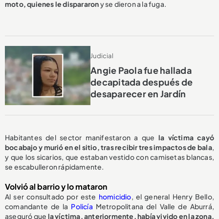
moto, quienes le dispararon
y se dieron a la fuga.
Judicial
Angie Paola fue hallada
decapitada después de
desaparecer en Jardín
Habitantes del sector manifestaron a que
la víctima cayó
bocabajo y murió en el sitio, tras recibir tres impactos de bala
,
y que los sicarios, que estaban vestido con camisetas blancas,
se escabulleron rápidamente.
Volvió al barrio y lo mataron
Al ser consultado por este
homicidio
, el general Henry Bello,
comandante de la
Policía
Metropolitana del Valle de Aburrá,
aseguró que
la víctima, anteriormente, había vivido en la zona,