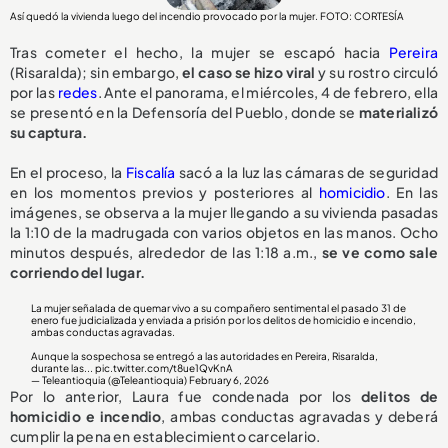
Así quedó la vivienda luego del incendio provocado por la mujer. FOTO: CORTESÍA
Tras cometer el hecho, la mujer se escapó hacia
Pereira
(Risaralda); sin embargo,
el caso se hizo viral
y su rostro circuló
por las
redes
. Ante el panorama, el miércoles, 4 de febrero, ella
se presentó en la Defensoría del Pueblo, donde se
materializó
su captura.
En el proceso, la
Fiscalía
sacó a la luz las cámaras de seguridad
en los momentos previos y posteriores al
homicidio
. En las
imágenes, se observa a la mujer llegando a su vivienda pasadas
la 1:10 de la madrugada con varios objetos en las manos. Ocho
minutos después, alrededor de las 1:18 a.m.,
se ve como sale
corriendo del lugar.
La mujer señalada de quemar vivo a su compañero sentimental el pasado 31 de
enero fue judicializada y enviada a prisión por los delitos de homicidio e incendio,
ambas conductas agravadas.
Aunque la sospechosa se entregó a las autoridades en Pereira, Risaralda,
durante las...
pic.twitter.com/t8ue1QvKnA
— Teleantioquia (@Teleantioquia)
February 6, 2026
Por lo anterior, Laura fue condenada por los
delitos de
homicidio e incendio
, ambas conductas agravadas y deberá
cumplir la pena en establecimiento carcelario.