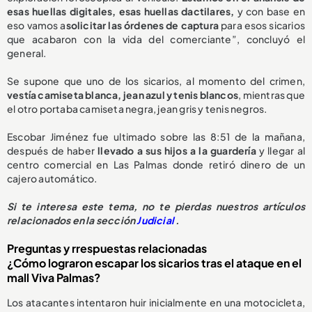
esas huellas digitales, esas huellas dactilares,
y con base en
eso vamos a
solicitar las órdenes de captura
para esos sicarios
que acabaron con la vida del comerciante”, concluyó el
general.
Se supone que uno de los sicarios, al momento del crimen,
vestía camiseta blanca, jean azul y tenis blancos
, mientras que
el otro portaba camiseta negra, jean gris y tenis negros.
Escobar Jiménez fue ultimado sobre las 8:51 de la mañana,
después de haber
llevado a sus hijos a la guardería
y llegar al
centro comercial en Las Palmas donde retiró dinero de un
cajero automático.
Si te interesa este tema, no te pierdas nuestros artículos
relacionados en la sección
Judicial
.
Preguntas y rrespuestas relacionadas
¿Cómo lograron escapar los sicarios tras el ataque en el
mall Viva Palmas?
Los atacantes intentaron huir inicialmente en una motocicleta,