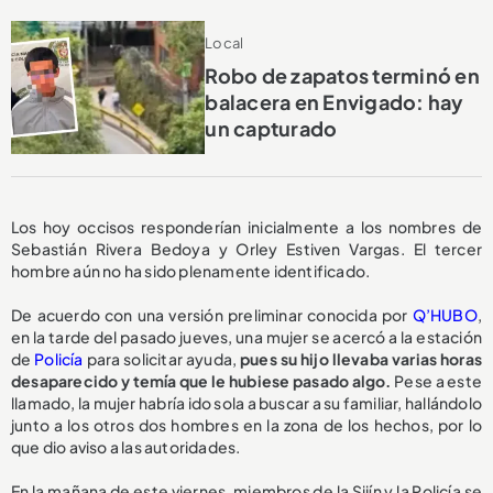
Local
Robo de zapatos terminó en
balacera en Envigado: hay
un capturado
Los hoy occisos responderían inicialmente a los nombres de
Sebastián Rivera Bedoya y Orley Estiven Vargas. El tercer
hombre aún no ha sido plenamente identificado.
De acuerdo con una versión preliminar conocida por
Q’HUBO
,
en la tarde del pasado jueves, una mujer se acercó a la estación
de
Policía
para solicitar ayuda,
pues su hijo llevaba varias horas
desaparecido y temía que le hubiese pasado algo.
Pese a este
llamado, la mujer habría ido sola a buscar a su familiar, hallándolo
junto a los otros dos hombres en la zona de los hechos, por lo
que dio aviso a las autoridades.
En la mañana de este viernes, miembros de la Sijín y la Policía se