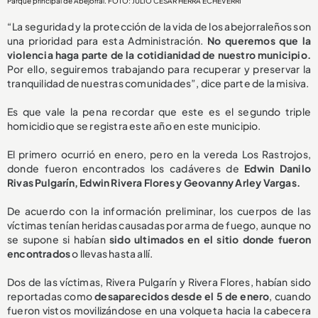
Parque principal de Abejorral. FOTO: JULIO CÉSAR HERRA ECHEVERRÍ
“La seguridad y la protección de la vida de los abejorraleños son
una prioridad para esta Administración.
No queremos que la
violencia haga parte de la cotidianidad de nuestro municipio.
Por ello, seguiremos trabajando para recuperar y preservar la
tranquilidad de nuestras comunidades”, dice parte de la misiva.
Es que vale la pena recordar que este es el segundo triple
homicidio que se registra este año en este municipio.
El primero ocurrió en enero, pero en la vereda Los Rastrojos,
donde fueron encontrados los cadáveres de
Edwin Danilo
Rivas Pulgarín, Edwin Rivera Flores y Geovanny Arley Vargas.
De acuerdo con la información preliminar, los cuerpos de las
víctimas tenían heridas causadas por arma de fuego, aunque no
se supone si habían
sido ultimados en el sitio donde fueron
encontrados
o llevas hasta allí.
Dos de las víctimas, Rivera Pulgarín y Rivera Flores, habían sido
reportadas como
desaparecidos desde el 5 de enero
, cuando
fueron vistos movilizándose en una volqueta hacia la cabecera