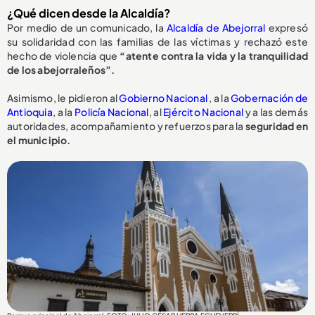
¿Qué dicen desde la Alcaldía?
Por medio de un comunicado, la
Alcaldía de Abejorral
expresó
su solidaridad con las familias de las víctimas y rechazó este
hecho de violencia que
“atente contra la vida y la tranquilidad
de los abejorraleños”.
Asimismo, le pidieron al
Gobierno Nacional
, a la
Gobernación de
Antioquia
, a la
Policía Nacional
, al
Ejército Nacional
y a las demás
autoridades, acompañamiento y refuerzos para la
seguridad en
el municipio.