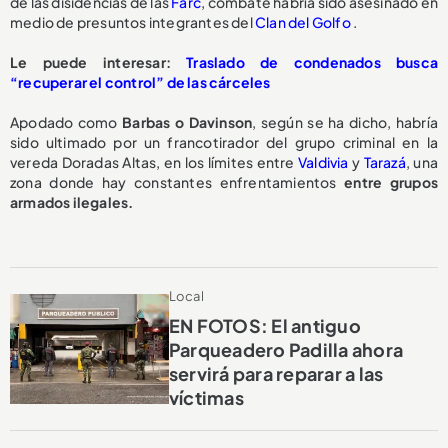
de las disidencias de las
Farc
, combate habría sido asesinado en
medio de presuntos integrantes del
Clan del Golfo
.
Le puede interesar:
Traslado de condenados busca
“recuperar el control” de las cárceles
Apodado como
Barbas o Davinson
, según se ha dicho, habría
sido ultimado por un francotirador del grupo criminal en la
vereda Doradas Altas, en los límites entre
Valdivia
y
Tarazá
, una
zona donde hay constantes enfrentamientos
entre grupos
armados ilegales.
Local
EN FOTOS: El antiguo
Parqueadero Padilla ahora
servirá para reparar a las
víctimas