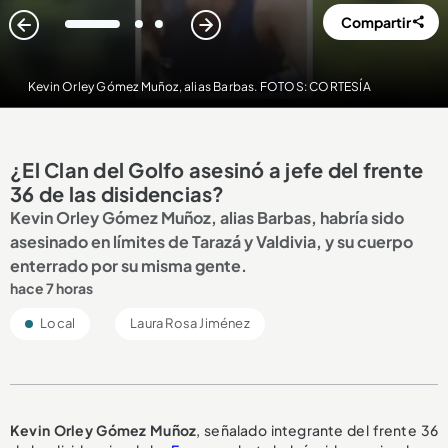
Compartir
1
2
3
Kevin Orley Gómez Muñoz, alias Barbas. FOTOS: CORTESÍA
¿El Clan del Golfo asesinó a jefe del frente
36 de las disidencias?
Kevin Orley Gómez Muñoz, alias Barbas, habría sido
asesinado en límites de Tarazá y Valdivia, y su cuerpo
enterrado por su misma gente.
hace 7 horas
Local
Laura Rosa Jiménez
Kevin Orley Gómez Muñoz
, señalado integrante del frente 36