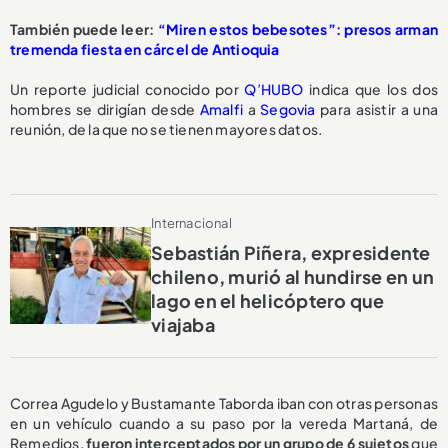
También puede leer:
“Miren estos bebesotes”: presos arman
tremenda fiesta en cárcel de Antioquia
Un reporte judicial conocido por
Q’HUBO
indica que los dos
hombres se dirigían desde
Amalfi
a
Segovia
para asistir a una
reunión, de la que no se tienen mayores datos.
Internacional
Sebastián Piñera, expresidente
chileno, murió al hundirse en un
lago en el helicóptero que
viajaba
Correa Agudelo y Bustamante Taborda iban con otras personas
en un vehículo cuando a su paso por la vereda Martaná, de
Remedios,
fueron interceptados por un grupo de 6 sujetos
que