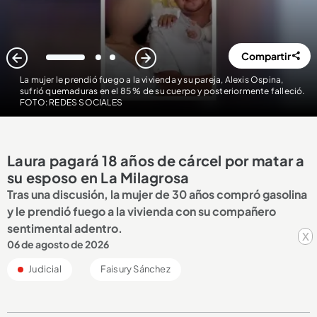
Compartir
1
2
3
La mujer le prendió fuego a la vivienda y su pareja, Alexis Ospina,
sufrió quemaduras en el 85 % de su cuerpo y posteriormente falleció.
FOTO: REDES SOCIALES
Laura pagará 18 años de cárcel por matar a
su esposo en La Milagrosa
Tras una discusión, la mujer de 30 años compró gasolina
y le prendió fuego a la vivienda con su compañero
sentimental adentro.
x
06 de agosto de 2026
Judicial
Faisury Sánchez