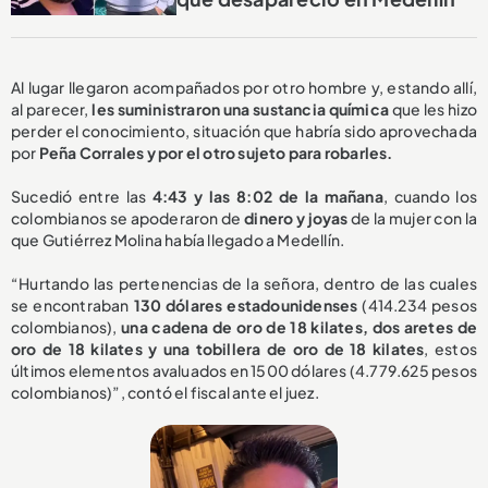
Al lugar llegaron acompañados por otro hombre y, estando allí,
al parecer,
les suministraron una sustancia química
que les hizo
perder el conocimiento, situación que habría sido aprovechada
por
Peña Corrales y por el otro sujeto para robarles.
Sucedió entre las
4:43 y las 8:02 de la mañana
, cuando los
colombianos se apoderaron de
dinero y joyas
de la mujer con la
que Gutiérrez Molina había llegado a Medellín.
“Hurtando las pertenencias de la señora, dentro de las cuales
se encontraban
130 dólares estadounidenses
(414.234 pesos
colombianos),
una cadena de oro de 18 kilates, dos aretes de
oro de 18 kilates y una tobillera de oro de 18 kilates
, estos
últimos elementos avaluados en 1500 dólares (4.779.625 pesos
colombianos)”, contó el fiscal ante el juez.