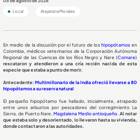
05 de agosto de 2026
Local
Alejandra Morales
En medio de la discusión por el futuro de los
hipopótamos
en
Colombia, médicos veterinarios de la Corporación Autónoma
Regional de las Cuencas de los Ríos Negro y Nare (
Cornare
)
rescataron y atendieron a una cría recién nacida de esta
especie que estaba a punto de morir.
A
ntecedente:
Multimillonario de la India ofreció llevarse a 80
hipopótamos a su reserva natural
El pequeño hipopótamo fue hallado, inicialmente, atrapado
entre unos arbustos por pescadores del corregimiento La
Sierra, de Puerto Nare,
Magdalena Medio antioqueño
.
Al notar
que estaba solo y desorientado, lo llevaron hasta su vivienda,
donde contactaron a las autoridades.