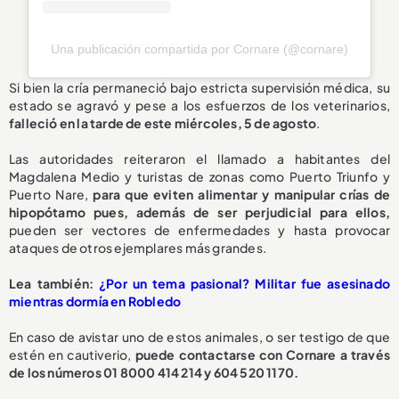
Una publicación compartida por Cornare (@cornare)
Si bien la cría permaneció bajo estricta supervisión médica, su
estado se agravó y pese a los esfuerzos de los veterinarios,
falleció en la tarde de este miércoles, 5 de agosto
.
Las autoridades reiteraron el llamado a habitantes del
Magdalena Medio y turistas de zonas como Puerto Triunfo y
Puerto Nare,
para que eviten alimentar y manipular crías de
hipopótamo pues, además de ser perjudicial para ellos,
pueden ser vectores de enfermedades y hasta provocar
ataques de otros ejemplares más grandes.
L
ea también:
¿Por un tema pasional? Militar fue asesinado
mientras dormía en Robledo
En caso de avistar uno de estos animales, o ser testigo de que
estén en cautiverio,
puede contactarse con Cornare a través
de los números 01 8000 414 214 y 604 520 1170.