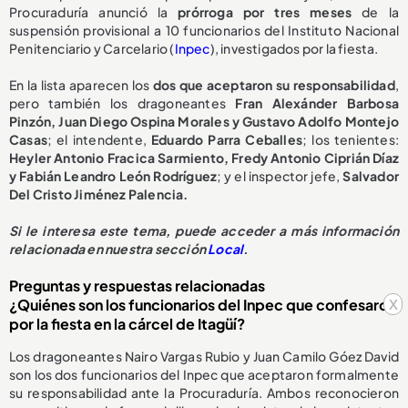
Procuraduría anunció la
prórroga por tres meses
de la
suspensión provisional a 10 funcionarios del Instituto Nacional
Penitenciario y Carcelario (
Inpec
), investigados por la fiesta.
En la lista aparecen los
dos que aceptaron su responsabilidad
,
pero también los dragoneantes
Fran Alexánder Barbosa
Pinzón, Juan Diego Ospina Morales y Gustavo Adolfo Montejo
Casas
; el intendente,
Eduardo Parra Ceballes
; los tenientes:
Heyler Antonio Fracica Sarmiento, Fredy Antonio Ciprián Díaz
y Fabián Leandro León Rodríguez
; y el inspector jefe,
Salvador
Del Cristo Jiménez Palencia.
Si le interesa este tema, puede acceder a más información
relacionada en nuestra sección
Local
.
Preguntas y respuestas relacionadas
x
¿Quiénes son los funcionarios del Inpec que confesaron
por la fiesta en la cárcel de Itagüí?
Los dragoneantes Nairo Vargas Rubio y Juan Camilo Góez David
son los dos funcionarios del Inpec que aceptaron formalmente
su responsabilidad ante la Procuraduría. Ambos reconocieron