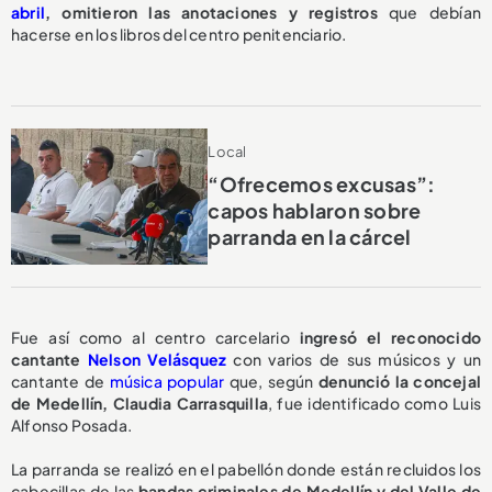
abril
,
omitieron las anotaciones y registros
que debían
hacerse en los libros del centro penitenciario.
Local
“Ofrecemos excusas”:
capos hablaron sobre
parranda en la cárcel
Fue así como al centro carcelario
ingresó el reconocido
cantante
Nelson Velásquez
con varios de sus músicos y un
cantante de
música popular
que, según
denunció la concejal
de Medellín, Claudia Carrasquilla
, fue identificado como Luis
Alfonso Posada.
La parranda se realizó en el pabellón donde están recluidos los
cabecillas de las
bandas criminales de Medellín y del Valle de