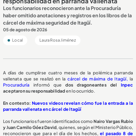
responsabilidad en parranda vallenata
Los funcionarios reconocieron ante la Procuraduría
haber omitido anotaciones y registros en los libros de la
cárcel de máxima seguridad de Itagüí.
05 de agosto de 2026
Local
Laura Rosa Jiménez
A días de cumplirse cuatro meses de la polémica parranda
vallenata que se realizó en la
cárcel de máxima de Itagüí,
la
Procuraduría
informó que
dos dragoneantes del
Inpec
aceptaron su responsabilidad
en lo ocurrido.
En contexto:
Nuevos videos revelan cómo fue la entrada a la
parranda vallenata en cárcel de Itagüí
Los funcionarios fueron identificados como
Nairo Vargas Rubio
y Juan Camilo Góez David
, quienes, según el Ministerio Público,
reconocieron que para el día de los hechos,
el pasado 8 de