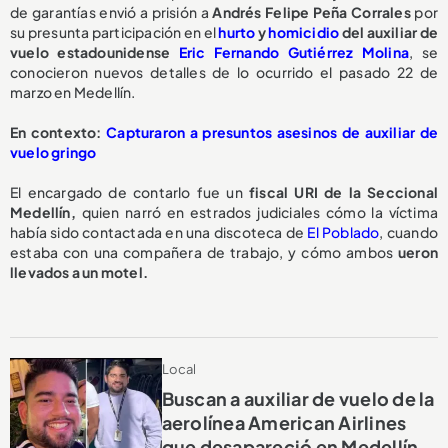
de garantías envió a prisión a
Andrés Felipe Peña Corrales
por
su presunta participación en el
hurto
y
homicidio
del auxiliar de
vuelo estadounidense
Eric Fernando Gutiérrez Molina
, se
conocieron nuevos detalles de lo ocurrido el pasado 22 de
marzo en Medellín.
En contexto:
Capturaron a presuntos asesinos de auxiliar de
vuelo gringo
El encargado de contarlo fue un
fiscal URI de la Seccional
Medellín,
quien narró en estrados judiciales cómo la víctima
había sido contactada en una discoteca de
El Poblado
, cuando
estaba con una compañera de trabajo, y cómo ambos
ueron
llevados a un motel.
Local
Buscan a auxiliar de vuelo de la
aerolínea American Airlines
que desapareció en Medellín