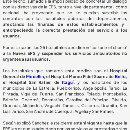
Este hecho, sumado a la imposibilidad de concretar un diálogo
con las directivas de la EPS, tanto a nivel departamental, como
nacional, ha provocado que no se puedan suscribir los
contratos con los hospitales públicos del departamento,
afectando las finanzas de estos establecimientos y
entorpeciendo la correcta prestación del servicio a los
usuarios.
Por esta razón, los 25 hospitales decidieron ‘cortarle el chorro’
a la Nueva EPS y suspender los servicios ambulatorios no
urgentes a sus usuarios.
Los hospitales que tomaron esta medida son el
Hospital
General de
Medellín
, el Hospital Marco Fidel Suarez de
Bello
,
el Hospital San Rafael de
Itagüí
,
y los hospitales de los
municipios de La Estrella, Pueblorrico, Angelópolis, Tarso, La
Pintada, Vigía del Fuerte, San Francisco, Toledo, Montebello,
Briceño, Cocorná, Donmatías, Carolina del Príncipe, Giraldo,
Granada, Alejandría, Vegachí, Támesis, Cisneros, Uramita, San
Luis, Jericó, San Andrés de Cuerquia, Argelia y San Rafael.
Según explicó Sánchez, este cierre estará vigente hasta que la
EPS les pague lo adeudado por los servicios ya prestados en los