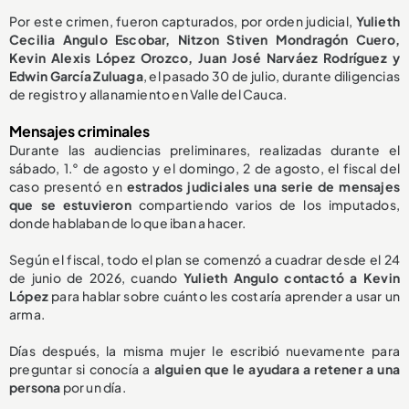
Por este crimen, fueron capturados, por orden judicial,
Yulieth
Cecilia Angulo Escobar, Nitzon Stiven Mondragón Cuero,
Kevin Alexis López Orozco, Juan José Narváez Rodríguez y
Edwin García Zuluaga
, el pasado 30 de julio, durante diligencias
de registro y allanamiento en Valle del Cauca.
Mensajes criminales
Durante las audiencias preliminares, realizadas durante el
sábado, 1.° de agosto y el domingo, 2 de agosto, el fiscal del
caso presentó en
estrados judiciales una serie de mensajes
que se estuvieron
compartiendo varios de los imputados,
donde hablaban de lo que iban a hacer.
Según el fiscal, todo el plan se comenzó a cuadrar desde el 24
de junio de 2026, cuando
Yulieth Angulo contactó a Kevin
López
para hablar sobre cuánto les costaría aprender a usar un
arma.
Días después, la misma mujer le escribió nuevamente para
preguntar si conocía a
alguien que le ayudara a retener a una
persona
por un día.