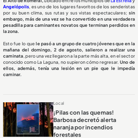
El Alto de Romeral,
ubicado entre los municipios de
La Estrella
y
Angelópolis
, es uno de los lugares favoritos de los senderistas
por su buen clima, sus rutas y sus vistas espectaculares;
sin
embargo, más de una vez se ha convertido en una verdadera
pesadilla para caminantes novatos que terminan perdidos en
la zona.
Esto fue lo que
le pasó a un grupo de cuatro jóvenes que en la
mañana del domingo, 2 de agosto, salieron a realizar una
caminata
, pero una vez llegaron a la parte más alta, en el sector
conocido como La Laguna, no supieron cómo regresar.
Uno de
ellos, además, tenía una lesión en un pie que le impedía
caminar.
Local
¡Pilas con las quemas!
Barbosa decretó alerta
naranja por incendios
forestales