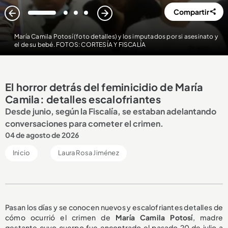
Compartir
1
2
3
4
María Camila Potosí (foto detalles) y los imputados por si asesinato y
el de su bebé. FOTOS: CORTESÍA Y FISCALÍA
El horror detrás del feminicidio de María
Camila: detalles escalofriantes
Desde junio, según la Fiscalía, se estaban adelantando
conversaciones para cometer el crimen.
04 de agosto de 2026
Inicio
Laura Rosa Jiménez
Pasan los días y se conocen nuevos y escalofriantes detalles de
cómo ocurrió el crimen de
María Camila Potosí
, madre
gestante cuyo cuerpo fue encontrado el pasado 20 de julio a