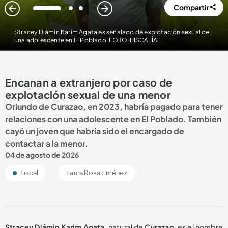
Compartir
1
2
3
Stracey Diámin Karim Agata es señalado de explotación sexual de
una adolescente en El Poblado. FOTO: FISCALÍA
Encanan a extranjero por caso de
explotación sexual de una menor
Oriundo de Curazao, en 2023, habría pagado para tener
relaciones con una adolescente en El Poblado. También
cayó un joven que habría sido el encargado de
contactar a la menor.
04 de agosto de 2026
Local
Laura Rosa Jiménez
Stracey Diámin Karim Agata
, natural de
Curazao
, es el hombre