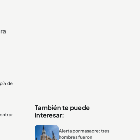
era
pía de
También te puede
interesar:
ontrar
Alerta por masacre: tres
hombres fueron