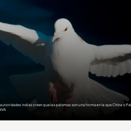
 autoridades indias creen que las palomas son una forma en la que China o Pak
NVA