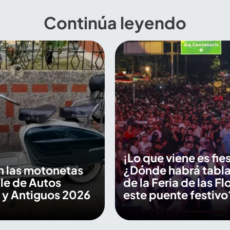
Continúa leyendo
¡Lo que viene es fie
n las motonetas
¿Dónde habrá tabl
ile de Autos
de la Feria de las Fl
 y Antiguos 2026
este puente festivo