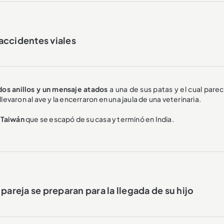
accidentes viales
dos anillos y un mensaje atados
a una de sus patas y el cual parec
levaron al ave y la encerraron en una jaula de una veterinaria.
e
Taiwán
que se escapó de su casa y terminó en India.
pareja se preparan para la llegada de su hijo