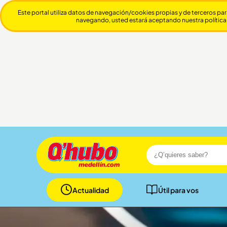
Este portal utiliza datos de navegación/cookies propias y de terceros par
navegando, usted estará aceptando nuestra política
Actualidad
Útil para vos