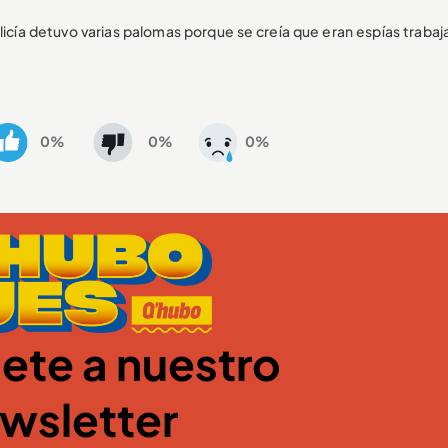
policía detuvo varias palomas porque se creía que eran espías traba
0%
0%
0%
ete a nuestro
wsletter