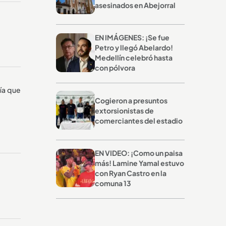
asesinados en Abejorral
EN IMÁGENES: ¡Se fue
Petro y llegó Abelardo!
Medellín celebró hasta
con pólvora
ía que
Cogieron a presuntos
extorsionistas de
comerciantes del estadio
EN VIDEO: ¡Como un paisa
más! Lamine Yamal estuvo
con Ryan Castro en la
comuna 13