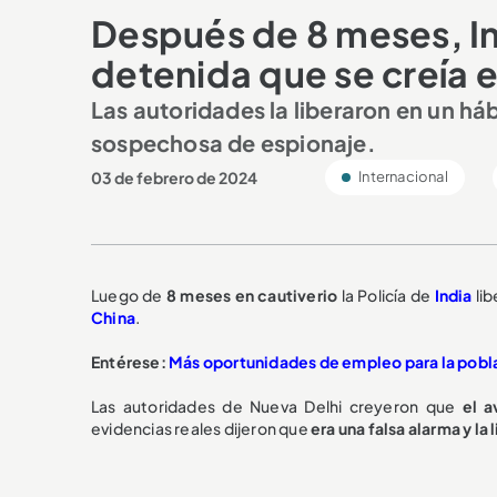
Después de 8 meses, In
detenida que se creía 
Las autoridades la liberaron en un háb
sospechosa de espionaje.
03 de febrero de 2024
Internacional
Luego de
8 meses en cautiverio
la Policía de
India
lib
China
.
Entérese:
Más oportunidades de empleo para la pobl
Las autoridades de Nueva Delhi creyeron que
el av
evidencias reales dijeron que
era una falsa alarma y la 