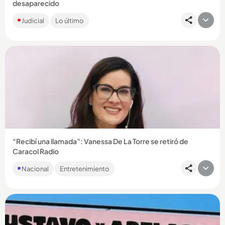
desaparecido
El joven, desaparecido hace cuatro años, habría sido
Judicial
Lo último
secuestrado por miembros del grupo El Mesa. Se investiga si
su último...
Compartir Noticia
“Recibí una llamada”: Vanessa De La Torre se retiró de
Caracol Radio
En un video que tomó por sorpresa a sus seguidores, la
Nacional
Entretenimiento
periodista caleña contó que aceptó una oferta que cambiará
su rumbo...