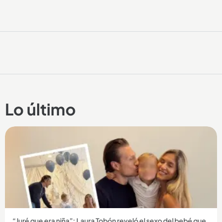
Lo último
“Juré que era niña”: Laura Tobón reveló el sexo del bebé que