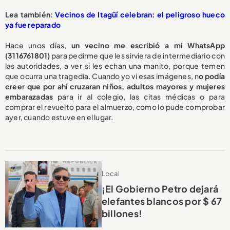
Lea también:
Vecinos de Itagüí celebran: el peligroso hueco
ya fue reparado
Hace unos días,
un vecino me escribió a mi WhatsApp
(3116761801)
para pedirme que les sirviera de intermediario con
las autoridades, a ver si les echan una manito, porque temen
que ocurra una tragedia. Cuando yo vi esas imágenes, n
o podía
creer que por ahí cruzaran niños, adultos mayores y mujeres
embarazadas
para ir al colegio, las citas médicas o para
comprar el revuelto para el almuerzo, como lo pude comprobar
ayer, cuando estuve en el lugar.
Local
¡El Gobierno Petro dejará
elefantes blancos por $ 67
billones!