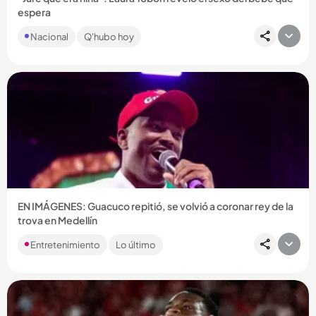
espera
Con un video en el que aparece junto a amigos y familiares, la
Nacional
Q'hubo hoy
presentadora les confirmó a sus seguidores el sexo del
bebé...
Compartir Noticia
EN IMÁGENES: Guacuco repitió, se volvió a coronar rey de la
trova en Medellín
El trovador de Apartadó se quedó por segundo año
Entretenimiento
Lo último
consecutivo con el primer lugar del Festival Nacional de la
Trova. Esta...