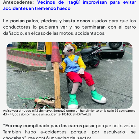
Antecedente:
Vecinos de Itagüí improvisan para evitar
accidentes en tremendo hueco
Le ponían palos, piedras y hasta conos
usados para que los
conductores lo pudieran ver y no terminaran con el carro
dañado o, en el caso de las motos, accidentados.
Así se veía el hueco el 12 de mayo. Empezó como un hundimiento en la calle 66 con carrera
43 - 47, ocasionó más de un accidente. FOTO: SINDY VALLE
“
Era muy complicado para los carros pasar
porque no lo veían.
También hubo a-ccidentes porque, por esquivarlo, se
chocaban”, me contó un vecino del sector.