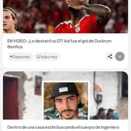
Compartir Noticia
EN VIDEO: ¡Lo destacó su DT! Así fue el gol de Durán en
Benfica
El colombiano marcó en el triunfo 6-1 del Benfica ante Hearts
Deportes
Q'hubo hoy
y consiguió su primer gol oficial con el conjunto portugués....
Compartir Noticia
Dentro de una casa están buscando el cuerpo de ingeniero