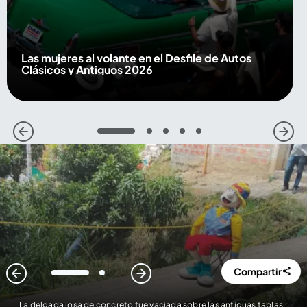
Las mujeres al volante en el Desfile de Autos
Clásicos y Antiguos 2026
1
2
3
4
5
Compartir
1
2
La delgada losa de concreto fue vaciada sobre las antiguas tablas.