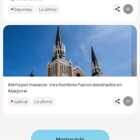
En los segundos finales del encuentro, la Tricolor dejó
Deportes
Lo último
escapar la ventaja y la presea dorada se definió desde el
punto penal,...
Compartir Noticia
Alerta por masacre: tres hombres fueron asesinados en
Abejorral
Los hombres, cuyas edades oscilan entre los 20 a 30 años,
Judicial
Lo último
habrían sido ultimados por desconocidos que los
abandonaron en...
Mostrar más