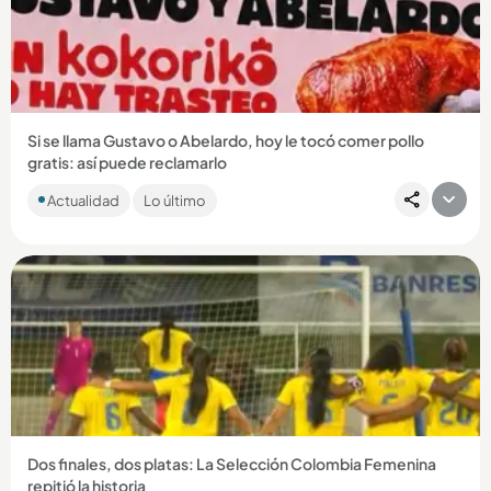
Compartir Noticia
Si se llama Gustavo o Abelardo, hoy le tocó comer pollo
gratis: así puede reclamarlo
Mientras Petro alista el trasteo y De la Espriella se prepara
Actualidad
Lo último
para ocupar la Casa de Nariño, una marca decidió ponerle
sabor...
Compartir Noticia
Dos finales, dos platas: La Selección Colombia Femenina
repitió la historia