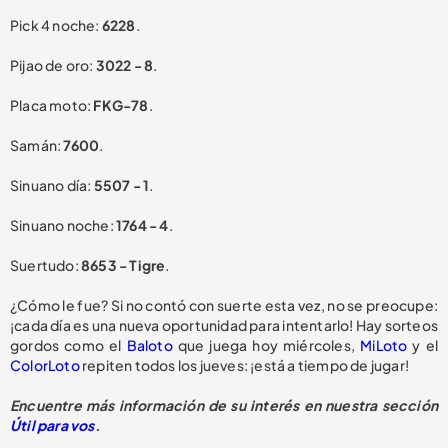
Pick 4 noche:
6228
.
Pijao de oro:
3022 - 8
.
Placa moto:
FKG-78
.
Samán:
7600
.
Sinuano día:
5507 - 1
.
Sinuano noche:
1764 - 4
.
Suertudo:
8653 - Tigre
.
¿Cómo le fue? Si no contó con suerte esta vez, no se preocupe:
¡cada día es una nueva oportunidad para intentarlo! Hay sorteos
gordos como el
Baloto
que juega hoy miércoles,
MiLoto
y el
ColorLoto
repiten todos los jueves: ¡está a tiempo de jugar!
Encuentre más información de su interés en nuestra sección
Útil para vos
.