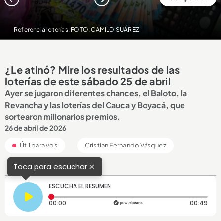
1
2
Referencia loterías. FOTO: CAMILO SUÁREZ
¿Le atinó? Mire los resultados de las
loterías de este sábado 25 de abril
Ayer se jugaron diferentes chances, el Baloto, la
Revancha y las loterías del Cauca y Boyacá, que
sortearon millonarios premios.
26 de abril de 2026
Útil para vos
Cristian Fernando Vásquez
×
Toca para escuchar
ESCUCHA EL RESUMEN
Tiempo transcurrido: 0 segundos
Dura
00:00
00:49