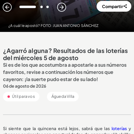
Compartir
1
2
3
¿A cuál le apostó? FOTO: JUAN ANTONIO SÁNCHEZ
¿Agarró alguna? Resultados de las loterías
del miércoles 5 de agosto
Si es de los que acostumbra a apostarle a sus números
favoritos, revise a continuación los números que
cayeron: ¡la suerte pudo estar de su lado!
06 de agosto de 2026
Útil para vos
Águeda Villa
Si siente que la quincena está lejos, sabrá que las
loterías
y