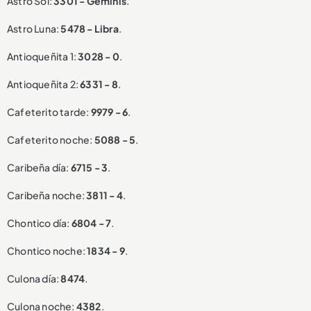
Astro Sol:
3301 - Géminis
.
Astro Luna:
5478 - Libra
.
Antioqueñita 1:
3028 - 0
.
Antioqueñita 2:
6331 - 8
.
Cafeterito tarde:
9979 - 6
.
Cafeterito noche:
5088 - 5
.
Caribeña día:
6715 - 3
.
Caribeña noche:
3811 - 4
.
Chontico día:
6804 - 7
.
Chontico noche:
1834 - 9
.
Culona día:
8474
.
Culona noche:
4382
.