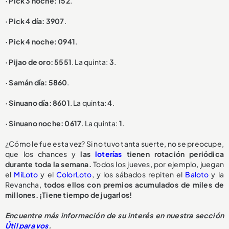
· Pick 3 noche: 152
.
· Pick 4 día: 3907
.
· Pick 4 noche: 0941
.
· Pijao de oro: 5551
. La quinta:
3
.
· Samán día: 5860
.
· Sinuano día: 8601
. La quinta:
4
.
· Sinuano noche: 0617
. La quinta:
1
.
¿Cómo le fue esta vez? Si no tuvo tanta suerte, no se preocupe,
que los chances y
las
loterías
tienen rotación periódica
durante toda la semana.
Todos los jueves, por ejemplo, juegan
el
MiLoto
y el
ColorLoto
, y los sábados repiten el
Baloto
y la
Revancha,
todos ellos con premios acumulados de miles de
millones. ¡Tiene tiempo de jugarlos!
Encuentre más información de su interés en nuestra sección
Útil para vos
.