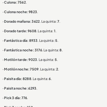
· Culona: 7562
.
· Culona noche: 9823
.
· Dorado mañana: 3622
. La quinta:
7
.
· Dorado tarde: 9608
. La quinta:
1
.
· Fantástica día: 8933
. La quinta:
5
.
· Fantástica noche: 3176
. La quinta:
8
.
· Motilón tarde: 9023
. La quinta:
5
.
· Motilón noche: 7509
. La quinta:
2
.
· Paisita día: 8288
. La quinta:
6
.
· Paisita noche: 6293
.
· Pick 3 día: 776
.