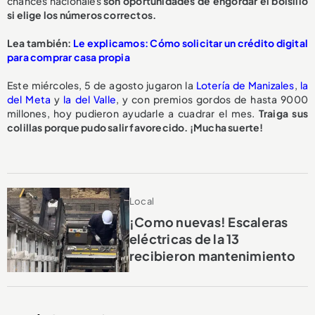
chances nacionales
son oportunidades de engordar el bolsillo
si elige los números correctos.
Lea también:
Le explicamos: Cómo solicitar un crédito digital
para comprar casa propia
Este miércoles, 5 de agosto jugaron la
Lotería de Manizales
,
la
del Meta
y
la del Valle
, y con premios gordos de hasta 9000
millones, hoy pudieron ayudarle a cuadrar el mes.
Traiga sus
colillas porque pudo salir favorecido. ¡Mucha suerte!
Local
¡Como nuevas! Escaleras
eléctricas de la 13
recibieron mantenimiento