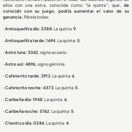
ellos con una extra, conocida como “la quinta”, que,
de
coincidir con su juego, podría aumentar el valor de su
ganancia.
Párele bolas:
· Antioqueñita día: 3388
. La quinta:
9
.
· Antioqueñita tarde: 1694
. La quinta:
5
.
· Astro luna: 3062
, signo acuario.
· Astro sol: 4896
, signo géminis.
· Cafeterito tarde: 2912
. La quinta:
6
.
· Cafeterito noche: 4373
. La quinta:
5
.
· Caribeña día: 1948
. La quinta:
6
.
· Caribeña noche: 5762
. La quinta:
5
.
· Chontico día: 0386
. La quinta:
4
.