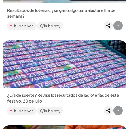
Resultados de loterías: ¿se ganó algo para ajustar el fin de
semana?
Durante la jornada se sortearon las loterías de Boyacá y del
Útil para vos
Q'hubo hoy
Cauca, a igual que Baloto, Revancha y decenas de chances.
...
Compartir Noticia
¿Día de suerte? Revise los resultados de las loterías de este
festivo, 20 de julio
Si bien las loterías principales no jugaron este lunes, el Baloto,
Útil para vos
Q'hubo hoy
la Revancha y los chances regionales sortearon una buena...