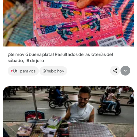
Compartir Noticia
¡Se movió buena plata! Resultados de las loterías del
sábado, 18 de julio
Encuentre los números ganadores de las loterías del Cauca,
Útil para vos
Q'hubo hoy
Boyacá, Baloto, Revancha y más de 20 chances. ¡Mucha
suerte!...
Compartir Noticia