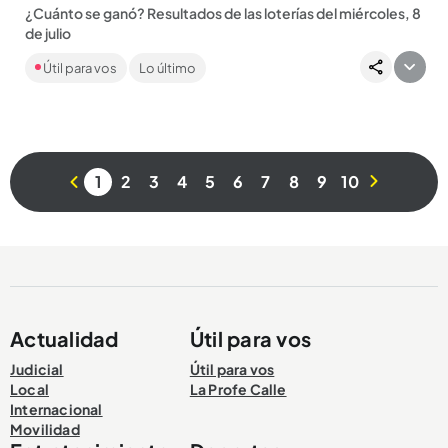
¿Cuánto se ganó? Resultados de las loterías del miércoles, 8
de julio
Encuentre aquí los números ganadores por las loterías de
Útil para vos
Lo último
Valle, Meta y Manizales, por Baloto y Revancha, y por más de
20...
1
2
3
4
5
6
7
8
9
10
Compartir Noticia
Actualidad
Útil para vos
Judicial
Útil para vos
Local
La Profe Calle
Internacional
Movilidad