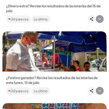
¿Dinero extra? Revise los resultados de las loterías del 15 de
julio
Encuentre aquí los números ganadores de las loterías del
Útil para vos
Lo último
Valle, Meta y Manizales, por Baloto y Revancha, y por más de
20...
Compartir Noticia
¿Festivo ganador? Revise los resultados de las loterías de
este lunes, 13 de julio
Los tradicionales sorteos de los lunes se pospusieron por el
Útil para vos
Lo último
festivo, pero aún así, el MiLoto dejó dos personas
millonarias...