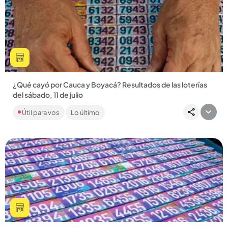
Compartir Noticia
¿Qué cayó por Cauca y Boyacá? Resultados de las loterías
del sábado, 11 de julio
Encuentre también los números ganadores por Baloto y
Útil para vos
Lo último
Revancha, y por más de 20 chances. ¡Mucha suerte!...
Compartir Noticia