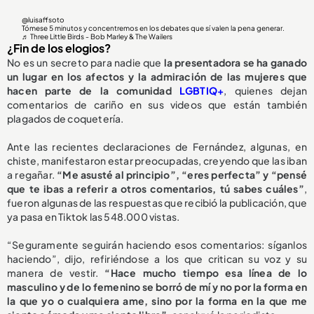
@luisaffsoto
Tómese 5 minutos y concentremos en los debates que sí valen la pena generar.
♬ Three Little Birds - Bob Marley & The Wailers
¿Fin de los elogios?
No es un secreto para nadie que
la presentadora se ha ganado
un lugar en los afectos y la admiración de las mujeres que
hacen parte de la comunidad
LGBTIQ+
, quienes dejan
comentarios de cariño en sus videos que están también
plagados de coquetería.
Ante las recientes declaraciones de Fernández, algunas, en
chiste, manifestaron estar preocupadas, creyendo que las iban
a regañar.
“Me asusté al principio”, “eres perfecta” y “pensé
que te ibas a referir a otros comentarios, tú sabes cuáles”
,
fueron algunas de las respuestas que recibió la publicación, que
ya pasa en Tiktok las 548.000 vistas.
“Seguramente seguirán haciendo esos comentarios: síganlos
haciendo”, dijo, refiriéndose a los que critican su voz y su
manera de vestir.
“Hace mucho tiempo esa línea de lo
masculino y de lo femenino se borró de mí y no por la forma en
la que yo o cualquiera ame, sino por la forma en la que me