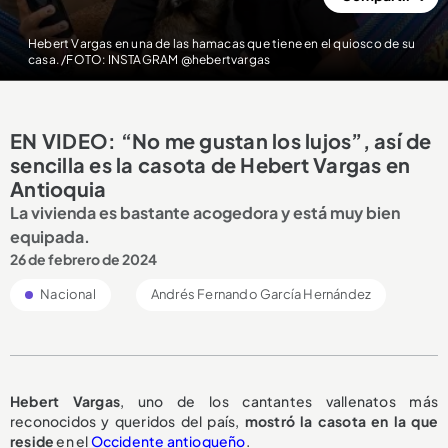
Hebert Vargas en una de las hamacas que tiene en el quiosco de su
casa. /FOTO: INSTAGRAM @hebertvargas
EN VIDEO: “No me gustan los lujos”, así de
sencilla es la casota de Hebert Vargas en
Antioquia
La vivienda es bastante acogedora y está muy bien
equipada.
26 de febrero de 2024
Nacional
Andrés Fernando García Hernández
Hebert Vargas
, uno de los cantantes vallenatos más
reconocidos y queridos del país,
mostró la casota en la que
reside
en el
Occidente antioqueño
.