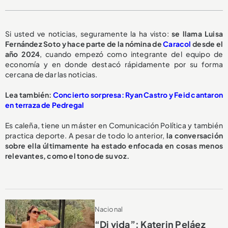
Si usted ve noticias, seguramente la ha visto:
se llama Luisa
Fernández Soto y hace parte de la nómina de
Caracol
desde el
año 2024
, cuando empezó como integrante del equipo de
economía y en donde destacó rápidamente por su forma
cercana de dar las noticias.
Lea también:
Concierto sorpresa: Ryan Castro y Feid cantaron
en terraza de Pedregal
Es caleña, tiene un máster en Comunicación Política y también
practica deporte. A pesar de todo lo anterior,
la conversación
sobre ella últimamente ha estado enfocada en cosas menos
relevantes, como el tono de su voz.
Nacional
“Di vida”: Katerin Peláez