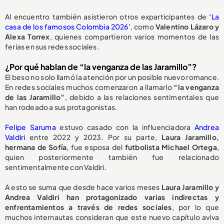
Al encuentro también asistieron otros exparticipantes de
‘La
casa de los famosos Colombia 2026’
, como
Valentino Lázaro y
Alexa Torrex
, quienes compartieron varios momentos de las
ferias en sus redes sociales.
¿Por qué hablan de “la venganza de las Jaramillo”?
El beso no solo llamó la atención por un posible nuevo romance.
En redes sociales muchos comenzaron a llamarlo
“la venganza
de las Jaramillo”
, debido a las relaciones sentimentales que
han rodeado a sus protagonistas.
Felipe Saruma
estuvo casado con la influenciadora
Andrea
Valdiri
entre 2022 y 2023. Por su parte,
Laura Jaramillo,
hermana de Sofía
, fue esposa del
futbolista Michael Ortega
,
quien posteriormente también fue relacionado
sentimentalmente con Valdiri.
A esto se suma que desde hace varios meses
Laura Jaramillo y
Andrea Valdiri han protagonizado varias indirectas y
enfrentamientos a través de redes sociales
, por lo que
muchos internautas consideran que este nuevo capítulo aviva