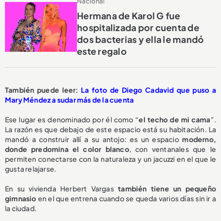
Nacional
Hermana de Karol G fue
hospitalizada por cuenta de
dos bacterias y ella le mandó
este regalo
También puede leer:
La foto de Diego Cadavid que puso a
Mary Méndez a sudar más de la cuenta
Ese lugar es denominado por él como “
el techo de mi cama
”.
La razón es que debajo de este espacio está su habitación. La
mandó a construir allí a su antojo: es un espacio
moderno,
donde predomina el color blanco
, con ventanales que le
permiten conectarse con la naturaleza y un jacuzzi en el que le
gusta relajarse.
En su vivienda Herbert Vargas
también tiene un pequeño
gimnasio
en el que entrena cuando se queda varios días sin ir a
la ciudad.