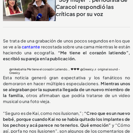
Caracol respondió las
críticas por su voz
Se trata de una grabación de unos pocos segundos en los que
se ve a la
cantante
recostada sobre una cama mientras le están
haciendo una ecografía.
“Me tiene el corazón latiendo”,
escribió su pareja en la publicación.
@mikebahia
Me tiene el corazón Latiendo... 🧡🧡🧡 @Greeicy
♬ original sound -
Greeicy
Esta noticia generó gran expectativa y los fanáticos no
demoraron en hacer múltiples especulaciones.
Mientras unos
se alegraban por la supuesta llegada de un nuevo miembro de
la familia,
otros afirmaban que podría tratarse de un video
musical o una foto vieja.
“Seguro es de Kai, como nos ilusionan,”;
“Creo que es un nuevo
bebé, porque cuando Kai no se había quitado los implantes de
los pechos y acá parece no tenerlos. Qué emoción”
y “Cómo
así, porfa no nos ilusionen”, son algunos de los comentarios de