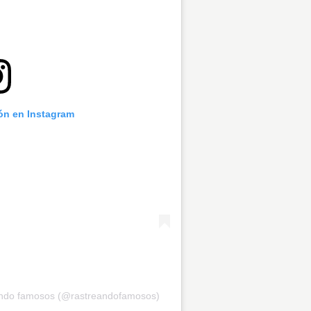
ión en Instagram
eando famosos (@rastreandofamosos)