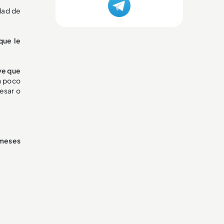
dad de
que le
ve que
n poco
resar o
 meses