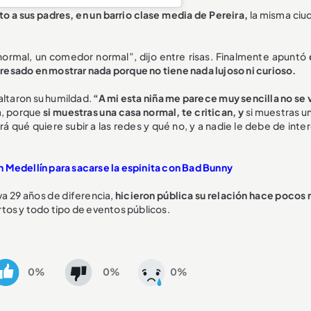
to a sus padres, en un barrio clase media de Pereira,
la misma ciu
 normal, un comedor normal”, dijo entre risas. Finalmente apuntó
esado en mostrar nada porque no tiene nada lujoso ni curioso.
altaron su humildad.
“A mi esta niña me parece muy sencilla no se 
a, porque
si muestras una casa normal, te critican, y
si muestras u
rá qué quiere subir a las redes y qué no, y a nadie le debe de inte
 Medellín para sacarse la espinita con Bad Bunny
va 29 años de diferencia,
hicieron pública su relación hace pocos
tos y todo tipo de eventos públicos.
0%
0%
0%