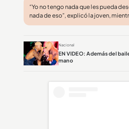
“Yo no tengo nada que les pueda desc
nada de eso”, explicó la joven, mien
Nacional
EN VIDEO: Además del baile,
mano