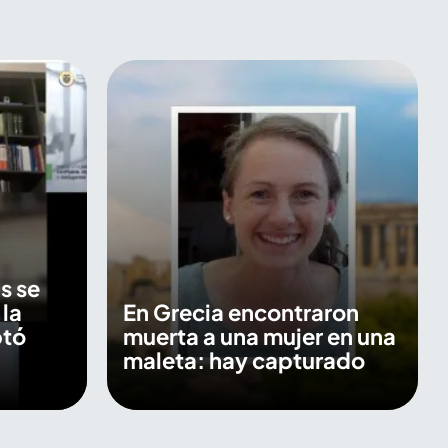
s se
 la
En Grecia encontraron
ptó
muerta a una mujer en una
maleta: hay capturado