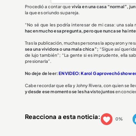
Procedió a contar que
vivía en una casa “normal”, jun
la que es oriundo su pareja.
“No sé que les podría interesar de mi casa: una sala
hacen mucho esa pregunta, pero que nunca se ha inter
Tras la publicación, muchas personas la apoyaron y res
sea una vividora o una mala chica”;
“Sigue así querid
de lujo también”; “La gente si es imprudente, ella sab
presionarla”.
No deje de leer:
EN VIDEO: Karol G aprovechó show en
Cabe recordar que ella y Johny Rivera, con quien se lle
y desde ese momento se les ha visto juntos
en concier
Reacciona a esta noticia:
0%