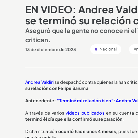
EN VIDEO: Andrea Valdi
se terminó su relación
Aseguró que la gente no conoce ni el 1
critican.
13 de diciembre de 2023
Nacional
An
Andrea Valdiri
se despachó contra quienes la han critic
su relación con Felipe Saruma
.
Antecedente:
“Terminé mi relación bien”: Andrea Va
A través de varios
videos publicados
en su cuenta d
terminó él día que ella confirmó su separación
.
Dicha situación
ocurrió hace unos 4 meses
, pues fu
que fue en julio.