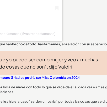
eando famosos (@rastreandofamosos)
 que han hecho de todo, hasta memes
, en relación con su separació
 que yo puedo ser como mujer y veo a muchas
 cosas que no son”, dijo Valdiri.
mparo Grisales podría ser Miss Colombia en 2024
a bola de nieve con todo lo que se dice de ella
, cada vez es más 
laciones.
 les hiciera caso “se derrumbaría” por todas las cosas que se di