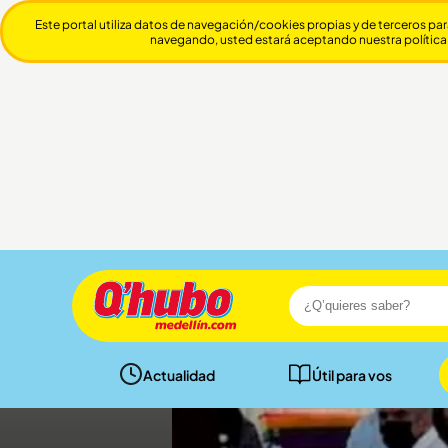
Este portal utiliza datos de navegación/cookies propias y de terceros par
navegando, usted estará aceptando nuestra política
Actualidad
Útil para vos