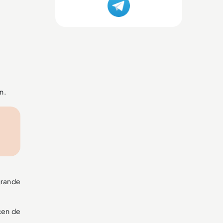
n.
grande
cen de