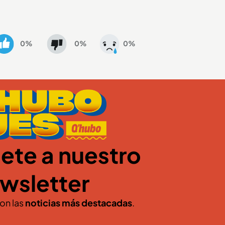
0%
0%
0%
ete a nuestro
wsletter
con las
noticias más destacadas
.