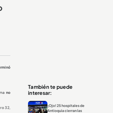
o
erminó
También te puede
interesar:
ruma
no
¡Ojo! 25 hospitales de
ro 32,
Antioquia cierran las