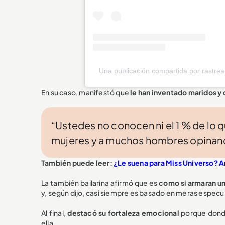
Una publicación compartida por rastr
En su caso, manifestó que
le han inventado maridos y
“Ustedes no conocen ni el 1 % de lo
mujeres y a muchos hombres opinando
También puede leer:
¿Le suena para Miss Universo? A
La también bailarina afirmó que es
como si armaran un
y, según dijo, casi siempre es basado en meras especu
Al final,
destacó su fortaleza emocional
porque donde
ella.