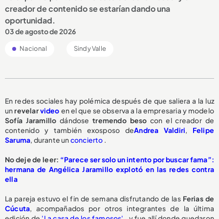
creador de contenido se estarían dando una
oportunidad.
03 de agosto de 2026
Nacional
Sindy Valle
En redes sociales hay polémica después de que saliera a la luz
un
revelar
video
en el que se observa a la empresaria y modelo
Sofía Jaramillo
dándose
tremendo beso
con el creador de
contenido y también exosposo de
Andrea Valdiri
,
Felipe
Saruma
, durante un
concierto
.
No deje de leer:
“Parece ser solo un intento por buscar fama”:
hermana de Angélica Jaramillo explotó en las redes contra
ella
La pareja estuvo el fin de semana disfrutando de las
Ferias de
Cúcuta
, acompañados por otros integrantes de la última
edición de
'La casa de los famosos'
, y fue allí donde quedaron