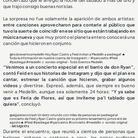
conciertazo que le arregló la noche del sábado a más de uno y
que trajo consigo buenas noticias.
La sorpresa no fue solamente la aparición de ambos artistas:
entre canciones aprovecharon para contarle al público que
tuvo la suerte de coincidir en ese sitio que están trabajando en
música nueva
y que muy pronto el planeta entero conocerá una
canción que hicieron en conjunto.
@todoeventosmedellin
Hoy Ryan Castro y Feid invitan a Medellín a pedregal! 🔥
Toda la información en nuestra cuenta de Instagram! ✅
#ryancastro
#feid
#pedregal
#medellin
♬ sonido original - Todo Eventos Medellín
“Venimos a un concierto especial en el barrio de don Ryan”,
contó Feid en sus historias de Instagram y dijo que el plan era
cantar, estrenar la canción que hicieron, grabar algunos
videos
y divertirse. Expresó, además, que siempre es bueno
venir a Medellín, aunque sea solamente 24 horas:
“Y ya sabe
que es Feria de Flores, así que invíteme pa’l tablado que
quiera”
, concluyó.
@algaretecontash
Un éxito rotundo con miles de personas en pedregal el
concierto de Feid y Ryan Castro gratis por su próximo lanzamiento juntos el 6 de
agosto🔥
#feid
#pedregal
#ryancastro
#concierto
#medellin
♬ sonido original
- 𝑴𝑼𝑺𝑰𝑸𝑼𝑰𝑻𝑨
Durante el encuentro, que reunió a cientos de personas que
bailaron, gritaron y cantaron a coro, los paisas pudieron