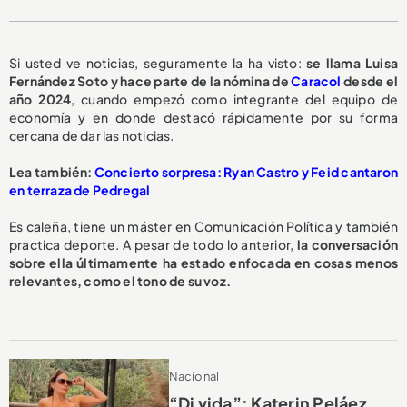
Si usted ve noticias, seguramente la ha visto:
se llama Luisa
Fernández Soto y hace parte de la nómina de
Caracol
desde el
año 2024
, cuando empezó como integrante del equipo de
economía y en donde destacó rápidamente por su forma
cercana de dar las noticias.
Lea también:
Concierto sorpresa: Ryan Castro y Feid cantaron
en terraza de Pedregal
Es caleña, tiene un máster en Comunicación Política y también
practica deporte. A pesar de todo lo anterior,
la conversación
sobre ella últimamente ha estado enfocada en cosas menos
relevantes, como el tono de su voz.
Nacional
“Di vida”: Katerin Peláez