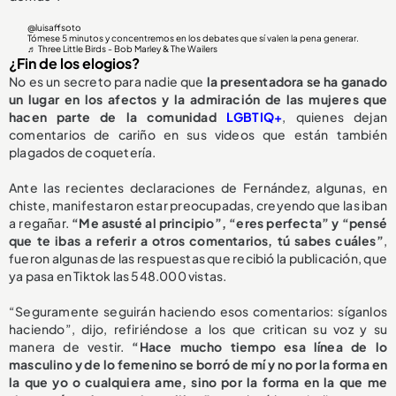
@luisaffsoto
Tómese 5 minutos y concentremos en los debates que sí valen la pena generar.
♬ Three Little Birds - Bob Marley & The Wailers
¿Fin de los elogios?
No es un secreto para nadie que
la presentadora se ha ganado
un lugar en los afectos y la admiración de las mujeres que
hacen parte de la comunidad
LGBTIQ+
, quienes dejan
comentarios de cariño en sus videos que están también
plagados de coquetería.
Ante las recientes declaraciones de Fernández, algunas, en
chiste, manifestaron estar preocupadas, creyendo que las iban
a regañar.
“Me asusté al principio”, “eres perfecta” y “pensé
que te ibas a referir a otros comentarios, tú sabes cuáles”
,
fueron algunas de las respuestas que recibió la publicación, que
ya pasa en Tiktok las 548.000 vistas.
“Seguramente seguirán haciendo esos comentarios: síganlos
haciendo”, dijo, refiriéndose a los que critican su voz y su
manera de vestir.
“Hace mucho tiempo esa línea de lo
masculino y de lo femenino se borró de mí y no por la forma en
la que yo o cualquiera ame, sino por la forma en la que me