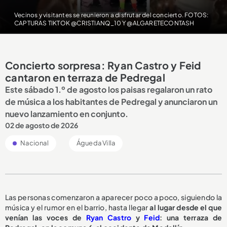
Vecinos y visitantes se reunieron a disfrutar del concierto. FOTOS:
CAPTURAS TIKTOK @CRISTIANQ_10 Y @ALGARETECONTASH
Concierto sorpresa: Ryan Castro y Feid
cantaron en terraza de Pedregal
Este sábado 1.º de agosto los paisas regalaron un rato
de música a los habitantes de Pedregal y anunciaron un
nuevo lanzamiento en conjunto.
02 de agosto de 2026
Nacional
Águeda Villa
Las personas comenzaron a aparecer poco a poco, siguiendo la
música y el rumor en el barrio, hasta llegar
al lugar desde el que
venían las voces de
Ryan Castro
y
Feid
: una terraza de