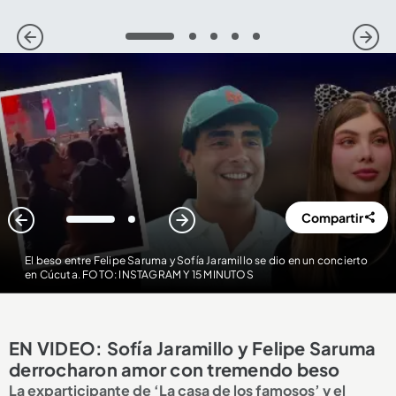
1
2
3
4
5
Compartir
1
2
El beso entre Felipe Saruma y Sofía Jaramillo se dio en un concierto
en Cúcuta. FOTO: INSTAGRAM Y 15 MINUTOS
EN VIDEO: Sofía Jaramillo y Felipe Saruma
derrocharon amor con tremendo beso
La exparticipante de ‘La casa de los famosos’ y el