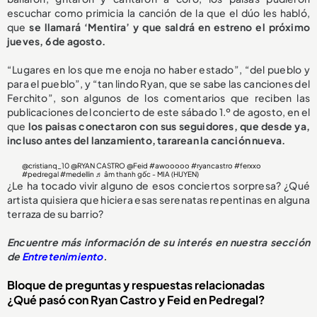
escuchar como primicia la canción de la que el dúo les habló,
que
se llamará ‘Mentira’ y que saldrá en estreno el próximo
jueves, 6 de agosto.
“Lugares en los que me enoja no haber estado”, “del pueblo y
para el pueblo”, y “tan lindo Ryan, que se sabe las canciones del
Ferchito”, son algunos de los comentarios que reciben las
publicaciones del concierto de este sábado 1.º de agosto, en el
que
los paisas conectaron con sus seguidores, que desde ya,
incluso antes del lanzamiento, tararean la canción nueva.
@cristianq_10
@RYAN CASTRO @Feid
#awooooo
#ryancastro
#ferxxo
#pedregal
#medellin
♬ âm thanh gốc - MIA (HUYEN)
¿Le ha tocado vivir alguno de esos conciertos sorpresa? ¿Qué
artista quisiera que hiciera esas serenatas repentinas en alguna
terraza de su barrio?
Encuentre más información de su interés en nuestra sección
de
Entretenimiento
.
Bloque de preguntas y respuestas relacionadas
¿Qué pasó con Ryan Castro y Feid en Pedregal?