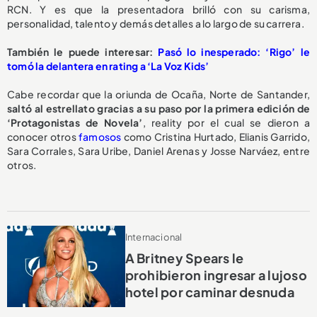
RCN.
Y es que la presentadora brilló con su carisma,
personalidad, talento y demás detalles a lo largo de su carrera.
También le puede interesar:
Pasó lo inesperado: ‘Rigo’ le
tomó la delantera en rating a ‘La Voz Kids’
Cabe recordar que la oriunda de Ocaña, Norte de Santander,
saltó al estrellato gracias a su paso por la primera edición de
‘Protagonistas de Novela’
, reality por el cual se dieron a
conocer otros
famosos
como Cristina Hurtado, Elianis Garrido,
Sara Corrales, Sara Uribe, Daniel Arenas y Josse Narváez, entre
otros.
Internacional
A Britney Spears le
prohibieron ingresar a lujoso
hotel por caminar desnuda