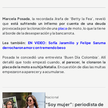
M
arcela Posada
, la recordada Jirafa de ‘Betty la Fea’, reveló
que
está sufriendo un infierno por cuenta de una deuda
provocada por la clonación de una
placa
de moto,
lo que la tiene
al borde de la desesperación y la bancarrota.
L
ea también:
EN VIDEO: Sofía Jaramillo y Felipe Saruma
derrocharon amor con tremendo beso
Posada le concedió una entrevista ‘Buen Día Colombia’. Allí
detalló que todo empezó cuando,
al parecer, le clonaron la
placa de la moto a su hija Natalia.
En cuestión de días las multas
empezaron a aparecer y a acumularse.
Nacional
“Soy mujer”: periodista de