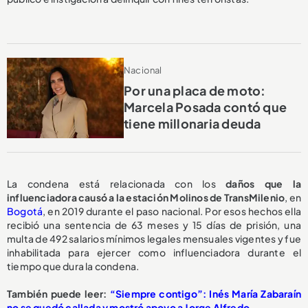
Nacional
Por una placa de moto:
Marcela Posada contó que
tiene millonaria deuda
La condena está relacionada con los
daños que la
influenciadora causó a la estación Molinos de TransMilenio
, en
Bogotá
, en 2019 durante el paso nacional. Por esos hechos ella
recibió una sentencia de 63 meses y 15 días de prisión, una
multa de 492 salarios mínimos legales mensuales vigentes y fue
inhabilitada para ejercer como influenciadora durante el
tiempo que dura la condena.
También puede leer:
“Siempre contigo”: Inés María Zabaraín
no se quedó callada y mostró apoyo a Jorge Alfredo