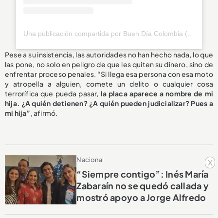
Una publicación compartida por Buen Día Colombia (@buendiacolombia)
Pese a su insistencia, las autoridades no han hecho nada, lo que
las pone, no solo en peligro de que les quiten su dinero, sino de
enfrentar proceso penales. “Si llega esa persona con esa moto
y atropella a alguien, comete un delito o cualquier cosa
terrorífica que pueda pasar,
la placa aparece a nombre de mi
hija. ¿A quién detienen? ¿A quién pueden judicializar? Pues a
mi hija”
, afirmó.
Nacional
x
“Siempre contigo”: Inés María
Zabaraín no se quedó callada y
mostró apoyo a Jorge Alfredo