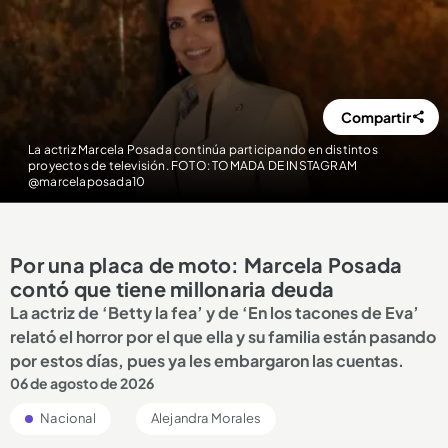
Compartir
La actriz Marcela Posada continúa participando en distintos
proyectos de televisión. FOTO: TOMADA DE INSTAGRAM
@marcelaposada10
Por una placa de moto: Marcela Posada
contó que tiene millonaria deuda
La actriz de ‘Betty la fea’ y de ‘En los tacones de Eva’
relató el horror por el que ella y su familia están pasando
por estos días, pues ya les embargaron las cuentas.
06 de agosto de 2026
Nacional
Alejandra Morales