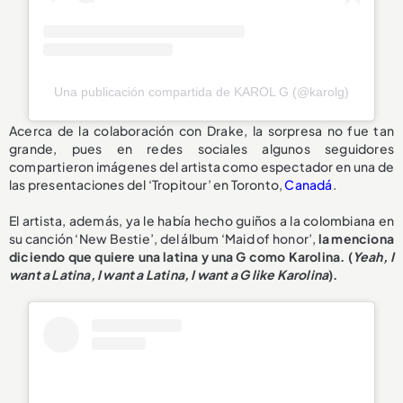
Una publicación compartida de KAROL G (@karolg)
Acerca de la colaboración con Drake, la sorpresa no fue tan
grande, pues en redes sociales algunos seguidores
compartieron imágenes del artista como espectador en una de
las presentaciones del ‘Tropitour’ en Toronto,
Canadá
.
El artista, además, ya le había hecho guiños a la colombiana en
su canción ‘New Bestie’, del álbum ‘Maid of honor’,
la menciona
diciendo que quiere una latina y una G como Karolina. (
Yeah, I
want a Latina, I want a Latina, I want a G like Karolina
).