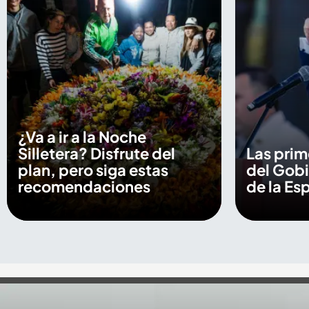
¿Va a ir a la Noche
Silletera? Disfrute del
Las prim
plan, pero siga estas
del Gob
recomendaciones
de la Esp