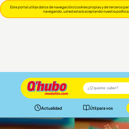
Este portal utiliza datos de navegación/cookies propias y de terceros par
navegando, usted estará aceptando nuestra política
Actualidad
Útil para vos