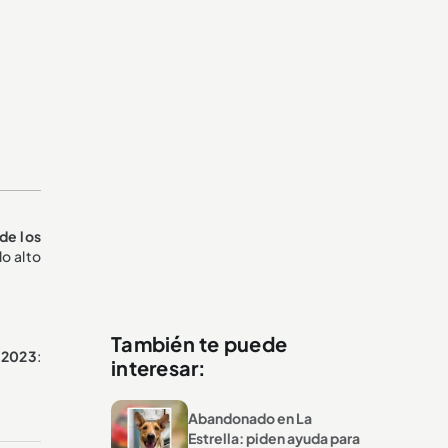
de los
lo alto
También te puede
e 2023
:
interesar:
Abandonado en La
Estrella: piden ayuda para