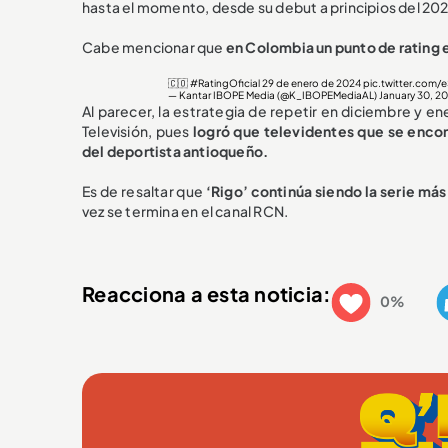
hasta el momento, desde su debut a principios del 20
Cabe mencionar que
en Colombia un punto de rating
🇨🇴
#RatingOficial
29 de enero de 2024
pic.twitter.com
— Kantar IBOPE Media (@K_IBOPEMediaAL)
January 30, 2
Al parecer, la estrategia de repetir en diciembre y e
Televisión, pues
logró que televidentes que se encon
del deportista antioqueño.
Es de resaltar que
‘Rigo’ continúa siendo la serie más
vez se termina en el canal RCN.
Reacciona a esta noticia:
0%