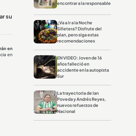
encontrar a la responsable
ar su
¿Va a ir a la Noche
Silletera? Disfrute del
plan, pero siga estas
recomendaciones
rán en
cia en
EN VIDEO: Joven de 16
años falleció en
accidente en la autopista
Sur
La trayectoria de Ian
Poveda y Andrés Reyes,
nuevos refuerzos de
Nacional