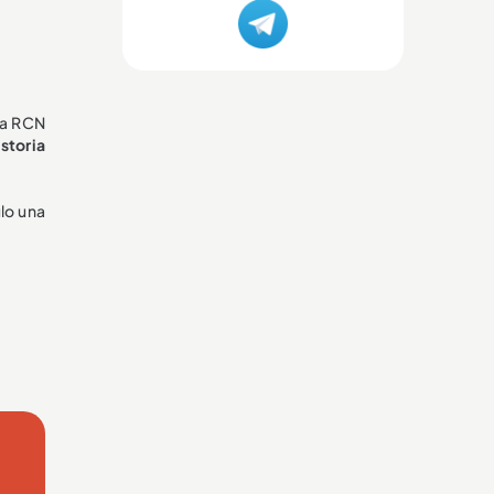
s a RCN
storia
ulo una