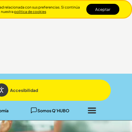
dad relacionada con sus preferencias. Si continúa
Aceptar
n nuestra
politica de cookies
Cerrar
Accesibilidad
omía
Somos Q’HUBO