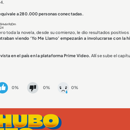
24.
 equivale a 280.000 personas conectadas.
/eSHv6n9zDm
024
nero toda la novela, desde su comienzo, le dio resultados positivo
traban viendo ‘Yo Me Llamo’ empezarán a involucrarse con la hi
 vista en el país en la plataforma Prime Video.
Allí se sube el capít
0%
0%
0%