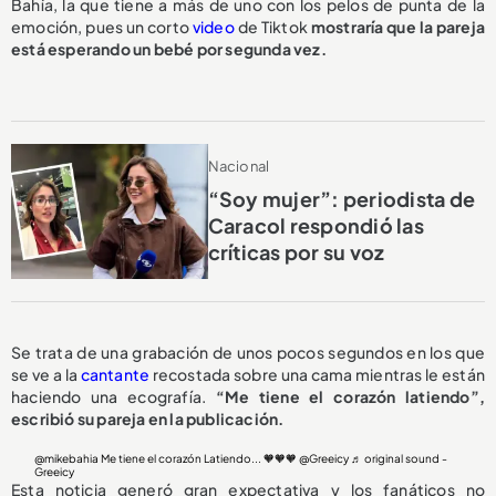
Bahía, la que tiene a más de uno con los pelos de punta de la
emoción, pues un corto
video
de Tiktok
mostraría que la pareja
está esperando un bebé por segunda vez.
Nacional
“Soy mujer”: periodista de
Caracol respondió las
críticas por su voz
Se trata de una grabación de unos pocos segundos en los que
se ve a la
cantante
recostada sobre una cama mientras le están
haciendo una ecografía.
“Me tiene el corazón latiendo”,
escribió su pareja en la publicación.
@mikebahia
Me tiene el corazón Latiendo... 🧡🧡🧡 @Greeicy
♬ original sound -
Greeicy
Esta noticia generó gran expectativa y los fanáticos no