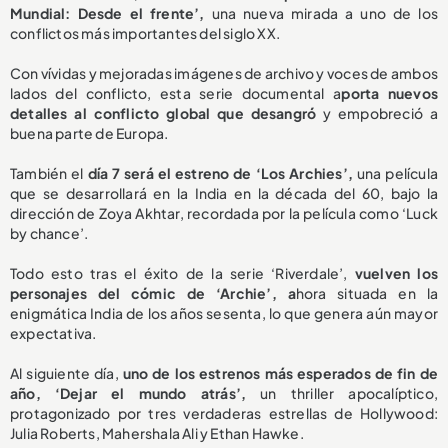
Mundial: Desde el frente’,
una nueva mirada a uno de los
conflictos más importantes del siglo XX.
Con vívidas y mejoradas imágenes de archivo y voces de ambos
lados del conflicto, esta serie documental a
porta nuevos
detalles al conflicto global que desangró
y empobreció a
buena parte de Europa.
También el
día 7 será el estreno de ‘Los Archies’,
una película
que se desarrollará en la India en la década del 60, bajo la
dirección de Zoya Akhtar, recordada por la película como ‘Luck
by chance’.
Todo esto tras el éxito de la serie ‘Riverdale’,
vuelven los
personajes del cómic de ‘Archie’, a
hora situada en la
enigmática India de los años sesenta, lo que genera aún mayor
expectativa.
Al siguiente día,
uno de los estrenos más esperados de fin de
año, ‘Dejar el mundo atrás’,
un thriller apocalíptico,
protagonizado por tres verdaderas estrellas de Hollywood:
Julia Roberts, Mahershala Ali y Ethan Hawke.