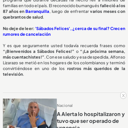
familias en todo el país. El reconocido bumangués
falleció a los
87 años en
Barranquilla
, luego de enfrentar
varios meses con
quebrantos de salud
.
No deje de leer:
'Sábados Felices', ¿cerca de su final? Crecen
rumores de cancelación
Y es que seguramente usted todavía recuerda frases como
“¡Bienvenidos a Sábados Felices!”
o
“¡La próxima semana,
más cuentachistes!”
. Con ese saludo y esa despedida, Alfonso
Lizarazo se metió en los hogares de los colombianos y terminó
convirtiéndose en uno de los
rostros más queridos de la
televisión
.
x
Nacional
A Alerta lo hospitalizaron y
tuvo que ser operado de
urgencia