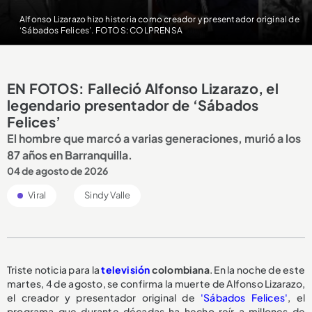
Alfonso Lizarazo hizo historia como creador y presentador original de
‘Sábados Felices’. FOTOS: COLPRENSA
EN FOTOS: Falleció Alfonso Lizarazo, el
legendario presentador de ‘Sábados
Felices’
El hombre que marcó a varias generaciones, murió a los
87 años en Barranquilla.
04 de agosto de 2026
Viral
Sindy Valle
Triste noticia para la
televisión
colombiana
. En la noche de este
martes, 4 de agosto, se confirma la muerte de Alfonso Lizarazo,
el creador y presentador original de
'Sábados Felices'
, el
programa que durante décadas ha hecho reír a millones de