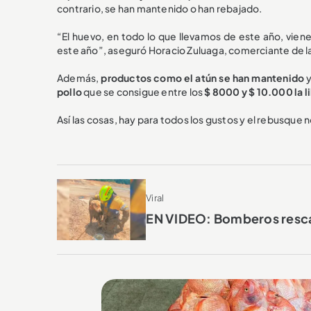
contrario, se han mantenido o han rebajado.
“El huevo, en todo lo que llevamos de este año, vie
este año”, aseguró Horacio Zuluaga, comerciante de la
Además,
productos como
el atún se han mantenido
pollo
que se consigue entre los
$ 8000 y $ 10.000 la l
Así las cosas, hay para todos los gustos y el rebusque n
Viral
EN VIDEO: Bomberos resca