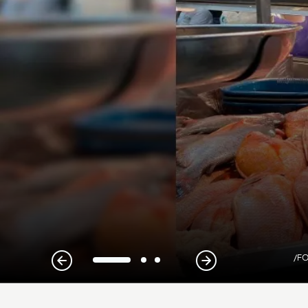
/FO
1
2
3