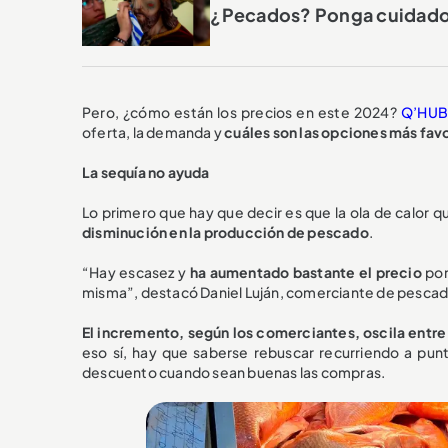
¿Pecados? Ponga cuidado c
Pero, ¿cómo están los precios en este 2024?
Q’HU
oferta, la demanda y
cuáles son las opciones más favor
La sequía no ayuda
Lo primero que hay que decir es que la ola de calor qu
disminución en la producción de pescado
.
“Hay escasez y
ha aumentado bastante el precio
por
misma”, destacó Daniel Luján, comerciante de pescado
El incremento, según los comerciantes, oscila entre
eso sí, hay que saberse rebuscar recurriendo a pu
descuento cuando sean buenas las compras.