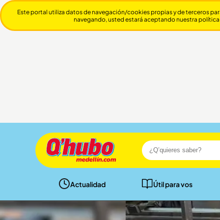
Este portal utiliza datos de navegación/cookies propias y de terceros par
navegando, usted estará aceptando nuestra política
Actualidad
Útil para vos