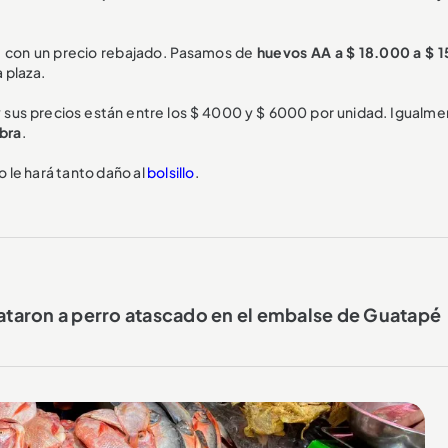
ne con un precio rebajado. Pasamos de
huevos AA a $ 18.000 a $ 
 plaza.
y sus precios están entre los $ 4000 y $ 6000 por unidad. Igualmen
ibra
.
o le hará tanto daño al
bolsillo
.
taron a perro atascado en el embalse de Guatapé