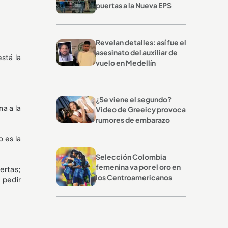
puertas a la Nueva EPS
Revelan detalles: así fue el
asesinato del auxiliar de
stá la
vuelo en Medellín
¿Se viene el segundo?
na a la
Video de Greeicy provoca
rumores de embarazo
 es la
Selección Colombia
femenina va por el oro en
ertas;
los Centroamericanos
 pedir