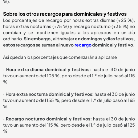
%).
Sobre los otros recargos para dominicales y festivos
Los porcentajes de recargo por horas extras diurnas (+25 %),
horas extras nocturnas (+75 %) y recargo nocturno (+35 %) no
cambian y se mantienen iguales a los aplicados en un día
ordinario.
Sin embargo, al trabajar en domingos y días festivos,
estos recargos se suman al nuevo
recargo
dominical y festivo.
Así quedan los porcentajes que comenzarán a aplicarse:
· Hora extra diurna dominical y festivos:
hasta el 30 de junio
tuvo un aumento del 105 %, pero desde el 1.º de julio pasó al 115
%.
· Hora extra nocturna dominical y festivos:
hasta el 30 de junio
tuvo un aumento del 155 %, pero desde el 1.º de julio pasó al 165
%.
· Recargo nocturno dominical y festivos:
hasta el 30 de junio
tuvo un aumento del 115 %, pero desde el 1.º de julio pasó al 125
%.