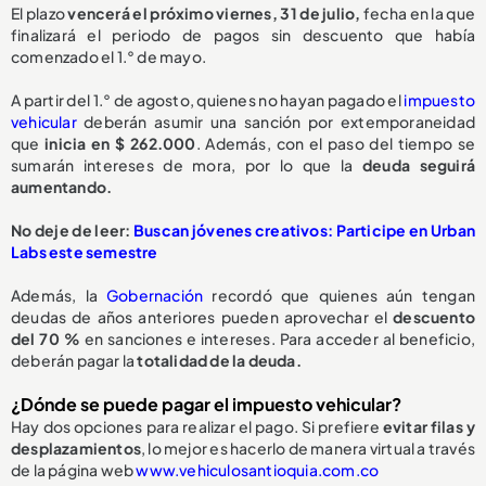
El plazo
vencerá el próximo viernes, 31 de julio,
fecha en la que
finalizará el periodo de pagos sin descuento que había
comenzado el 1.° de mayo.
A partir del 1.° de agosto, quienes no hayan pagado el
impuesto
vehicular
deberán asumir una sanción por extemporaneidad
que
inicia en $ 262.000
. Además, con el paso del tiempo se
sumarán intereses de mora, por lo que la
deuda seguirá
aumentando.
No deje de leer:
Buscan jóvenes creativos: Participe en Urban
Labs este semestre
Además, la
Gobernación
recordó que quienes aún tengan
deudas de años anteriores pueden aprovechar el
descuento
del 70 %
en sanciones e intereses. Para acceder al beneficio,
deberán pagar la
totalidad de la deuda.
¿Dónde se puede pagar el impuesto vehicular?
Hay dos opciones para realizar el pago. Si prefiere
evitar filas y
desplazamientos
, lo mejor es hacerlo de manera virtual a través
de la página web
www.vehiculosantioquia.com.co