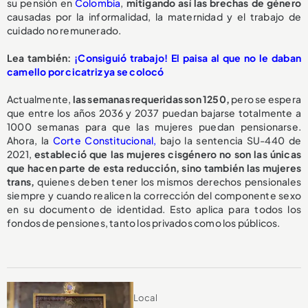
su pensión en
Colombia
,
mitigando así las brechas de género
causadas por la informalidad, la maternidad y el trabajo de
cuidado no remunerado.
Lea también:
¡Consiguió trabajo! El paisa al que no le daban
camello por cicatriz ya se colocó
Actualmente,
las semanas requeridas son 1250,
pero se espera
que entre los años 2036 y 2037 puedan bajarse totalmente a
1000 semanas para que las mujeres puedan pensionarse.
Ahora, la
Corte Constitucional,
bajo la sentencia SU-440 de
2021,
estableció que las mujeres cisgénero no son las únicas
que hacen parte de esta reducción, sino también las mujeres
trans,
quienes deben tener los mismos derechos pensionales
siempre y cuando realicen la corrección del componente sexo
en su documento de identidad. Esto aplica para todos los
fondos de pensiones, tanto los privados como los públicos.
Local