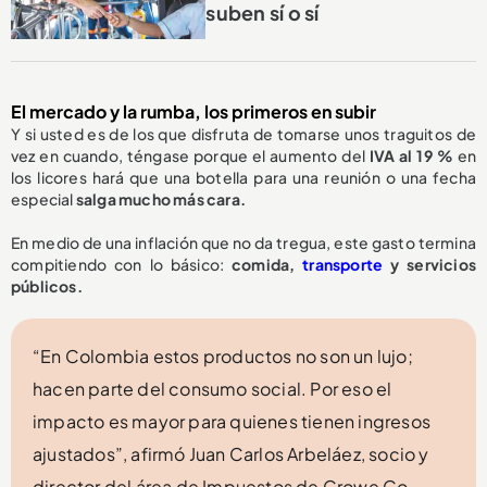
suben sí o sí
El mercado y la rumba, los primeros en subir
Y si usted es de los que disfruta de tomarse unos traguitos de
vez en cuando, téngase porque el aumento del
IVA al 19 %
en
los licores hará que una botella para una reunión o una fecha
especial
salga mucho más cara.
En medio de una inflación que no da tregua, este gasto termina
compitiendo con lo básico:
comida,
transporte
y servicios
públicos.
“En Colombia estos productos no son un lujo;
hacen parte del consumo social. Por eso el
impacto es mayor para quienes tienen ingresos
ajustados”, afirmó Juan Carlos Arbeláez, socio y
director del área de Impuestos de Crowe Co.