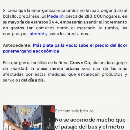
Si creía que la emergencia económica no le iba a pegar duro al
bolsillo, prepárese. En
Medellín
,
cerca de
280.000 hogares
, en
su mayoría de
estratos 3 y 4
, empezarán a sentir el incremento
en gastos
tan comunes como el mercado, la rumba, las
compras por
internet
y hasta los prestamos.
Antecedente:
Más plata pa la vaca: sube el precio del licor
por emergencia económica
Esto, según un análisis de la firma
Crowe Co,
dio un duro golpe
de realidad: la
clase media urbana
será una de las más
afectadas por estas medidas, que encarecen productos y
servicios
del día a día.
Economia de bolsillo
No se acomode mucho que
el pasaje del bus y el metro