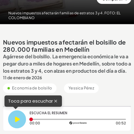
Nuevos impuestos afectarán familias de estratos 3 y 4. FOTO: EL
COLOMBIANO
Nuevos impuestos afectarán el bolsillo de
280.000 familias en Medellín
Agárrese del bolsillo. La emergencia económica le va a
pegar duro a miles de hogares en Medellín, sobre todo a
los estratos 3 y 4, con alzas en productos del día a día.
11 de enero de 2026
Economia de bolsillo
Yessica Pérez
×
Toca para escuchar
ESCUCHA EL RESUMEN
Tiempo transcurrido: 0 segundos
Dura
00:00
00:52