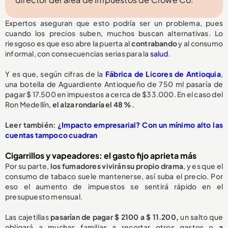
Expertos aseguran que esto podría ser un problema, pues
cuando los precios suben, muchos buscan alternativas. Lo
riesgoso es que eso abre la puerta al
contrabando
y al consumo
informal, con consecuencias serias para la
salud
.
Y es que, según cifras de la
Fábrica de Licores de Antioquia
,
una botella de Aguardiente Antioqueño de 750 ml pasaría de
pagar $ 17.500 en impuestos a cerca de $33.000. En el caso del
Ron Medellín,
el alza rondaría el 48 %.
Leer también:
¿Impacto empresarial? Con un mínimo alto las
cuentas tampoco cuadran
Cigarrillos y vapeadores: el gasto fijo aprieta más
Por su parte,
los fumadores vivirán su propio drama
, y es que el
consumo de tabaco suele mantenerse, así suba el precio. Por
eso el aumento de impuestos se sentirá rápido en el
presupuesto mensual.
Las cajetillas
pasarían de pagar $ 2100 a $ 11.200,
un salto que
obligará a muchas familias a recortar otros gastos o
a