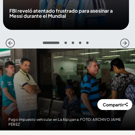
FBI reveló atentado frustrado para asesinar a
Messi durante el Mundial
1
2
3
4
5
Compartir
Pago impuesto vehicular en La Alpujarra. FOTO: ARCHIVO JAIME
PÉREZ