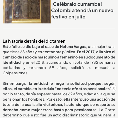
¡Celébralo curramba!
Colombia tendrá un nuevo
festivo en julio
La historia detrás del dictamen
Este fallo se dio bajo el caso de Helena Vargas,
una mujer trans
que tiene 68 años y es contadora pública.
En el 2017, ella hizo el
cambio de sexo de masculino a femenino en su documento de
identidad
, y en el 2018, acumulando un total de 1982 semanas
cotizadas y teniendo 59 años, solicitó su mesada a
Colpensiones.
Sin embargo,
la entidad le negó la solicitud porque, según
x
ellos, el cambio en la cédula “no tenía efectos pensionales”
y,
por lo tanto, debía esperar hasta los 62 años, edad en la que se
pensionan los hombres. Por esto, e
lla interpuso una acción de
tutela de la cual salió victoriosa, haciendo que se respete su
derecho como mujer trans hasta para pensionarse.
La Corte
determinó que esto fue un acto discriminatorio que vulnera la