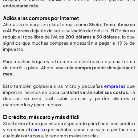
endeudarse más.
Adiós a las compras por internet
Ahora las compras en plataformas como
Shein, Temu, Amazon
o AliExpress
dejarán de ser la salvación del bolsillo. El Gobierno
redujo el tope libre de IVA de
200 dólares a 50 dólares
, lo que
significa que muchas compras empezarán a pagar el 19 % de
impuesto.
Para muchos hogares, el comercio electrónico era una forma
de rendir la plata. Ahora,
una sola compra puede desajustar el
mes.
Esto también golpeará a las micro y pequeñas
empresas
que
importan insumos en poca cantidad
verán subir sus costos
. La
decisión no será fácil: subir precios y perder clientes o
mantenerlos y ganar menos.
El crédito, más caro y más difícil
Si este era el año que estaba esperando para hacer ese crédito
y comprar el
carrito
que soñaba, darse ese viaje o gastarlo en
cualquier otra cosa, le tenemos malas noticias.