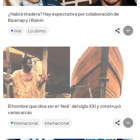
¿Habrá tiradera? Hay expectativa por colaboración de
Bizarrap y J Balvin
La sesión entre el productor argentino y el artista colombiano
Viral
Lo último
ha dado de qué hablar en redes. ...
Compartir Noticia
El hombre que dice ser el ‘Noé’ del siglo XXI y construyó
varias arcas
Internacional. Conozca al africano que armó varias arcas para
Internacional
Internacional
el “próximo diluvio”, que se daría el 25 de diciembre, y con...