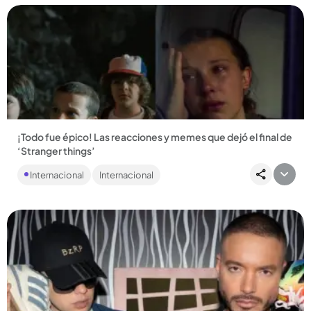
Compartir Noticia
¡Todo fue épico! Las reacciones y memes que dejó el final de
‘Stranger things’
Después de casi 10 años de historia los creadores de la
Internacional
Internacional
exitosa serie le pusieron fin a la trama con un episodio que
dejó...
Compartir Noticia