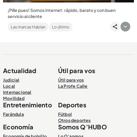
¡Pille pues! Somos Internet: rápido, barato y con buen
servicio al cliente
Esta joven empresa es el ‘David’ que se le paró firme a los
Las marcas Hablan
Lo último
gigantes de las telecomunicaciones: buen servicio, precios
justos...
Actualidad
Útil para vos
Compartir Noticia
Judicial
Útil para vos
Local
La Profe Calle
Internacional
Movilidad
Entretenimiento
Deportes
Farándula
Fútbol
Otros deportes
Economía
Somos Q’HUBO
Economía de bolsillo
Lo Q’somos