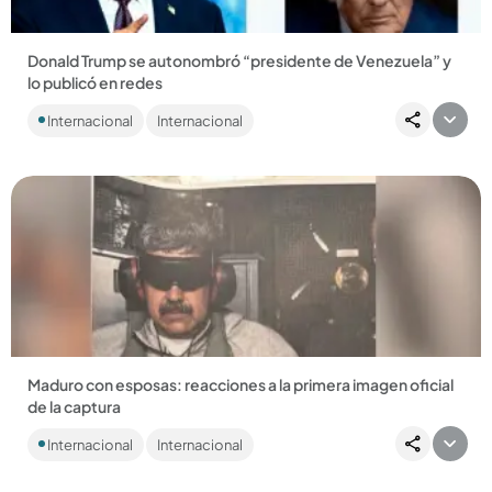
Donald Trump se autonombró “presidente de Venezuela” y
lo publicó en redes
En medio de la expectativa por lo que pasará en Venezuela,
Internacional
Internacional
Donald Trump alborotó el avispero......
Compartir Noticia
Maduro con esposas: reacciones a la primera imagen oficial
de la captura
La noticia mundial del día es la captura del dictador Nicolás
Internacional
Internacional
Maduro y pese a que ya había una foto, resultó ser creada
con...