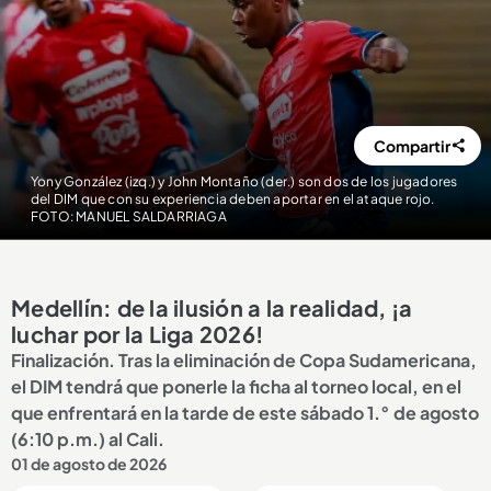
Compartir
Yony González (izq.) y John Montaño (der.) son dos de los jugadores
del DIM que con su experiencia deben aportar en el ataque rojo.
FOTO: MANUEL SALDARRIAGA
Medellín: de la ilusión a la realidad, ¡a
luchar por la Liga 2026!
Finalización. Tras la eliminación de Copa Sudamericana,
el DIM tendrá que ponerle la ficha al torneo local, en el
que enfrentará en la tarde de este sábado 1.° de agosto
(6:10 p.m.) al Cali.
01 de agosto de 2026