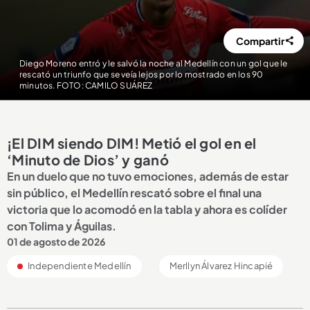
Compartir
Diego Moreno entró y le salvó la noche al Medellín con un gol que le
rescató un triunfo que se veía lejos por lo mostrado en los 90
minutos. FOTO: CAMILO SUÁREZ
¡El DIM siendo DIM! Metió el gol en el
‘Minuto de Dios’ y ganó
En un duelo que no tuvo emociones, además de estar
sin público, el Medellín rescató sobre el final una
victoria que lo acomodó en la tabla y ahora es colíder
con Tolima y Águilas.
01 de agosto de 2026
Independiente Medellín
Merllyn Álvarez Hincapié