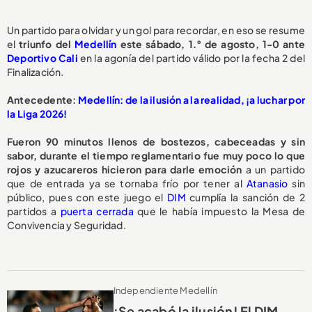
Un partido para olvidar y un gol para recordar, en eso se resume
el
triunfo del
Medellín
este sábado, 1.° de agosto, 1-0 ante
Deportivo Cali
en la agonía del partido válido por la fecha 2 del
Finalización.
Antecedente:
Medellín: de la ilusión a la realidad, ¡a luchar por
la Liga 2026!
Fueron 90 minutos llenos de bostezos, cabeceadas y sin
sabor, durante el tiempo reglamentario fue muy poco lo que
rojos y azucareros hicieron para darle emoción
a un partido
que de entrada ya se tornaba frío por tener al
Atanasio
sin
público, pues con este juego el
DIM
cumplía la sanción de 2
partidos a
puerta cerrada
que le había impuesto la Mesa de
Convivencia y Seguridad.
Independiente Medellín
¡Se acabó la ilusión! El DIM