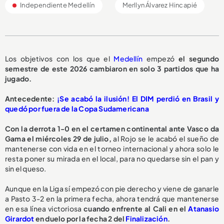
Independiente Medellín
Merllyn Álvarez Hincapié
Los objetivos con los que el
Medellín
empezó
el segundo
semestre de este 2026 cambiaron en solo 3 partidos que ha
jugado.
Antecedente:
¡Se acabó la ilusión! El DIM perdió en Brasil y
quedó por fuera de la Copa Sudamericana
Con la derrota 1-0 en el certamen continental ante Vasco da
Gama el miércoles 29 de julio,
al Rojo se le acabó el sueño de
mantenerse con vida en el torneo internacional y ahora solo le
resta poner su mirada en el local, para no quedarse sin el pan y
sin el queso.
Aunque en la Liga sí empezó con pie derecho y viene de ganarle
a Pasto 3-2 en la primera fecha, ahora tendrá que mantenerse
en esa línea victoriosa
cuando enfrente al Cali en el
Atanasio
Girardot
en duelo por la fecha 2 del
Finalización
.