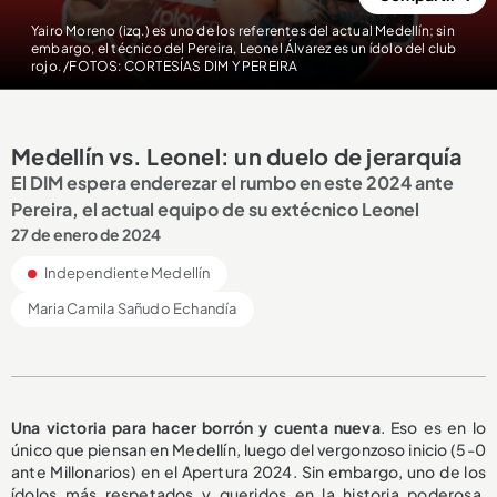
Yairo Moreno (izq.) es uno de los referentes del actual Medellín; sin
embargo, el técnico del Pereira, Leonel Álvarez es un ídolo del club
rojo. /FOTOS: CORTESÍAS DIM Y PEREIRA
Medellín vs. Leonel: un duelo de jerarquía
El DIM espera enderezar el rumbo en este 2024 ante
Pereira, el actual equipo de su extécnico Leonel
27 de enero de 2024
Independiente Medellín
Maria Camila Sañudo Echandía
Una victoria para hacer borrón y cuenta nueva
. Eso es en lo
único que piensan en Medellín, luego del vergonzoso inicio (5-0
ante Millonarios) en el Apertura 2024. Sin embargo, uno de los
ídolos más respetados y queridos en la historia poderosa,