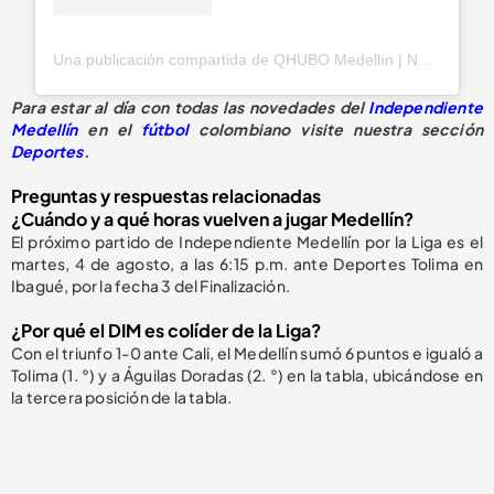
Una publicación compartida de QHUBO Medellín | Noticias (@qhubomedallo)
Para estar al día con todas las novedades del
Independiente
Medellín
en el
fútbol
colombiano visite nuestra sección
Deportes
.
Preguntas y respuestas relacionadas
¿Cuándo y a qué horas vuelven a jugar Medellín?
El próximo partido de Independiente Medellín por la Liga es el
martes, 4 de agosto, a las 6:15 p.m. ante Deportes Tolima en
Ibagué, por la fecha 3 del Finalización.
¿Por qué el DIM es colíder de la Liga?
Con el triunfo 1-0 ante Cali, el Medellín sumó 6 puntos e igualó a
Tolima (1. °) y a Águilas Doradas (2. °) en la tabla, ubicándose en
la tercera posición de la tabla.