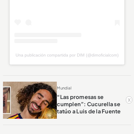
Una publicación compartida por DIM (@dimoficialcom)
Mundial
“Las promesas se
x
cumplen”: Cucurella se
tatúo a Luis de la Fuente