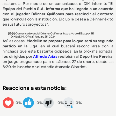
asistencia. Por medio de un comunicado, el DIM informó: “
El
Equipo del Pueblo S.A. informa que ha llegado a un acuerdo
con el jugador Déinner Quiñones para rescindir el contrato
que lo vincula con la institución. El club le desea a Déinner éxito
en sus futuros proyectos”.
[🔴🔵] Comunicado oficial Déinner Quiñones:
https://t.co/ElDgLps4EE
— DIM (@DIM_Oficial)
January 25, 2024
Así las cosas,
Medellín se prepara para lo que será su segundo
partido en la Liga
, en el cual buscará reconciliarse con la
hinchada que está bastante golpeada. En la próxima jornada,
los dirigidos por
Alfredo Arias
recibirán al Deportivo Pereira
,
en juego programado para el sábado, 27 de enero, desde las
8:20 de la noche en el estadio Atanasio Girardot.
Reacciona a esta noticia:
0%
0%
0%
0%