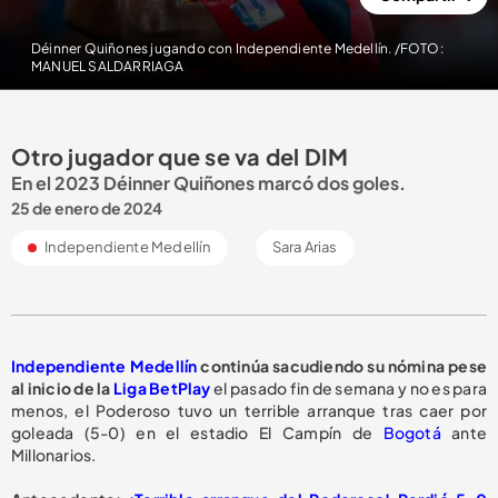
Déinner Quiñones jugando con Independiente Medellín. /FOTO:
MANUEL SALDARRIAGA
Otro jugador que se va del DIM
En el 2023 Déinner Quiñones marcó dos goles.
25 de enero de 2024
Independiente Medellín
Sara Arias
Independiente Medellín
continúa sacudiendo su nómina pese
al inicio de la
Liga BetPlay
el pasado fin de semana y no es para
menos, el Poderoso tuvo un terrible arranque tras caer por
goleada (5-0) en el estadio El Campín de
Bogotá
ante
Millonarios.