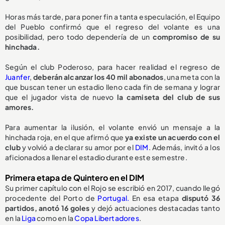
Horas más tarde, para poner fin a tanta especulación, el Equipo
del Pueblo confirmó que el regreso del volante es una
posibilidad, pero todo dependería de un
compromiso de su
hinchada.
Según el club Poderoso, para hacer realidad el regreso de
Juanfer
,
deberán alcanzar los 40 mil abonados
, una meta con la
que buscan tener un estadio lleno cada fin de semana y lograr
que el jugador vista de nuevo
la camiseta del club de sus
amores.
Para aumentar la ilusión, el volante envió un mensaje a la
hinchada roja, en el que afirmó que
ya existe un acuerdo con el
club
y volvió a declarar su amor por el
DIM
. Además, invitó a los
aficionados a llenar el estadio durante este semestre.
Primera etapa de Quintero en el DIM
Su primer capítulo con el Rojo se escribió en 2017, cuando llegó
procedente del Porto de
Portugal.
En esa etapa
disputó 36
partidos, anotó 16 goles
y dejó actuaciones destacadas tanto
en la
Liga
como en la
Copa Libertadores
.