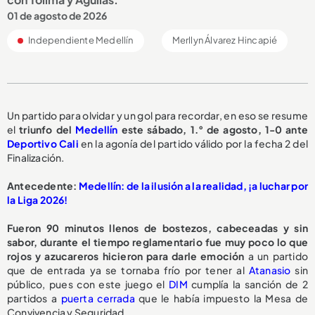
01 de agosto de 2026
Independiente Medellín
Merllyn Álvarez Hincapié
Un partido para olvidar y un gol para recordar, en eso se resume
el
triunfo del
Medellín
este sábado, 1.° de agosto, 1-0 ante
Deportivo Cali
en la agonía del partido válido por la fecha 2 del
Finalización.
Antecedente:
Medellín: de la ilusión a la realidad, ¡a luchar por
la Liga 2026!
Fueron 90 minutos llenos de bostezos, cabeceadas y sin
sabor, durante el tiempo reglamentario fue muy poco lo que
rojos y azucareros hicieron para darle emoción
a un partido
que de entrada ya se tornaba frío por tener al
Atanasio
sin
público, pues con este juego el
DIM
cumplía la sanción de 2
partidos a
puerta cerrada
que le había impuesto la Mesa de
Convivencia y Seguridad.