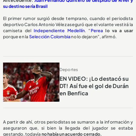
Antecedente:
Juan Fernando Quintero se despidió de River y
su destino sería Brasil
El primer rumor surgió desde temprano, cuando el periodista
deportivo Carlos Antonio Vélez aseguró que el volante vestirá la
camiseta del
Independiente Medellín
. “
Perea
lo va a usar
porque en la
Selección Colombia
no lo dejaron”, afirmó.
Deportes
EN VIDEO: ¡Lo destacó su
DT! Así fue el gol de Durán
en Benfica
A partir de ahí, otros periodistas se sumaron a la información y
aseguraron que, si bien la llegada del jugador se estaba
gestando, todavía
no había un acuerdo cerrado.