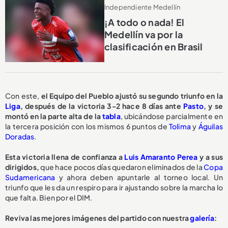
Independiente Medellín
¡A todo o nada! El
Medellín va por la
clasificación en Brasil
Con este,
el Equipo del Pueblo ajustó su segundo triunfo en la
Liga
, después de la victoria 3-2 hace 8 días ante
Pasto
, y se
montó en la parte alta de la
tabla
, ubicándose parcialmente en
la tercera posición con los mismos 6 puntos de
Tolima
y
Águilas
Doradas
.
Esta victoria llena de confianza a
Luis Amaranto Perea
y a sus
dirigidos,
que hace pocos días quedaron eliminados de la
Copa
Sudamericana
y ahora deben apuntarle al torneo local. Un
triunfo que les da un respiro para ir ajustando sobre la marcha lo
que falta. Bien por el DIM.
Reviva las mejores imágenes del partido con nuestra
galería
: