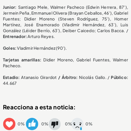
Junior:
Santiago Mele, Walmer Pacheco (Edwin Herrera, 87’),
Jermein Peña, Emmanuel Olivera (Brayan Ceballos, 46’), Gabriel
Fuentes; Didier Moreno (Steven Rodríguez, 75’), Homer
Martínez, José Enamorado (Vladimir Hernández, 63’), Luis
González (Léider Berrío, 63’), Deiber Caicedo; Carlos Bacca. /
Entrenador:
Arturo Reyes.
Goles:
Vladimir Hernández (90’).
Tarjetas amarillas:
Didier Moreno, Gabriel Fuentes, Walmer
Pacheco.
Estadio:
Atanasio Girardot
/ Árbitro:
Nicolás Gallo. /
Público:
44.667
Reacciona a esta noticia:
0%
0%
0%
0%