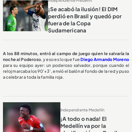
Independiente Medellín
¡Se acabó la ilusión! El DIM
perdió en Brasil y quedó por
fuera de la Copa
Sudamericana
A los 88 minutos, entró al campo de juego quien le salvaría la
noche al Poderoso
, y eso es lo que fue
Diego Armando Moreno
para su equipo ayer: un poderoso salvador, porque cuando el
reloj marcaba los 90’+3’, envió el balón al fondo de la red y puso
a celebrar a toda la familia roja.
Independiente Medellín
¡A todo o nada! El
Medellín va por la