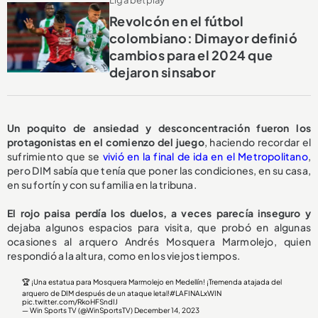
Revolcón en el fútbol
colombiano: Dimayor definió
cambios para el 2024 que
dejaron sinsabor
Un poquito de ansiedad y desconcentración fueron los
protagonistas en el comienzo del juego
, haciendo recordar el
sufrimiento que se
vivió en la final de ida en el Metropolitano
,
pero DIM sabía que tenía que poner las condiciones, en su casa,
en su fortín y con su familia en la tribuna.
El rojo paisa perdía los duelos, a veces parecía inseguro y
dejaba algunos espacios para visita, que probó en algunas
ocasiones al arquero Andrés Mosquera Marmolejo, quien
respondió a la altura, como en los viejos tiempos.
🏆 ¡Una estatua para Mosquera Marmolejo en Medellín! ¡Tremenda atajada del
arquero de DIM después de un ataque letal!
#LAFINALxWIN
pic.twitter.com/RkoHFSndIJ
— Win Sports TV (@WinSportsTV)
December 14, 2023