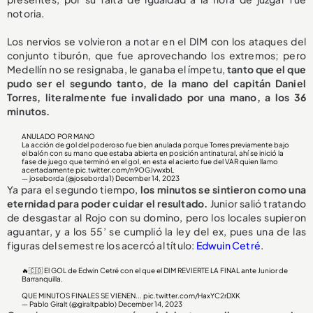
notoria.
Los nervios se volvieron a notar en el DIM con los ataques del
conjunto tiburón, que fue aprovechando los extremos; pero
Medellín no se resignaba, le ganaba el ímpetu,
tanto que el que
pudo ser el segundo tanto, de la mano del capitán Daniel
Torres, literalmente fue invalidado por una mano, a los 36
minutos.
ANULADO POR MANO
La acción de gol del poderoso fue bien anulada porque Torres previamente bajo
el balón con su mano que estaba abierta en posición antinatural, ahí se inició la
fase de juego que terminó en el gol, en esta el acierto fue del VAR quien llamo
acertadamente
pic.twitter.com/n9OGJvwxbL
— joseborda (@joseborda1)
December 14, 2023
Ya para el segundo tiempo,
los minutos se sintieron como una
eternidad para poder cuidar el resultado.
Junior salió tratando
de desgastar al Rojo con su domino, pero los locales supieron
aguantar, y a los 55’ se cumplió la ley del ex, pues una de las
figuras del semestre los acercó al título:
Edwuin Cetré
.
🔥🇨🇴 El GOL de Edwin Cetré con el que el DIM REVIERTE LA FINAL ante Junior de
Barranquilla.
QUE MINUTOS FINALES SE VIENEN...
pic.twitter.com/HaxYC2rDXK
— Pablo Giralt (@giraltpablo)
December 14, 2023