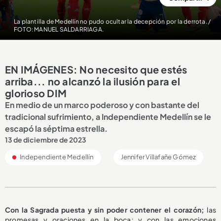
La plantilla de Medellín no pudo ocultar la decepción por la derrota. /
FOTO: MANUEL SALDARRIAGA.
EN IMÁGENES: No necesito que estés
arriba... no alcanzó la ilusión para el
glorioso DIM
En medio de un marco poderoso y con bastante del
tradicional sufrimiento, a Independiente Medellín se le
escapó la séptima estrella.
13 de diciembre de 2023
Independiente Medellín
Jennifer Villafañe Gómez
Con la Sagrada puesta y sin poder contener el corazón;
las
promesas y oraciones en la boca; y con las emociones