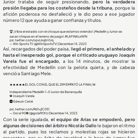
Junior trataba de seguir presionando,
pero la verdadera
presión llegaba para los costeños desde la tribuna,
porque la
afición poderosa no desfalleció y le dio peso a ese jugador
número 12 que ayuda a ganar confianza y títulos.
🏆 ¡Vibra el estadio con el choque que estamos viviendo! ¡Medellín y Junior se
sacan chispas en el terreno de juego!
#LAFINALxWIN
pic.twitter.com/opvL6qbVUq
— Win Sports TV (@WinSportsTV)
December 14, 2023
Así, recargados del poder paisa, ll
egó el primero, el anhelado y
hasta el inesperado gol, porque el criticado uruguayo Joaquín
Varela fue el encargado
, a los 14 minutos, de mostrar la
efectividad de Medellín con la pelota quieta, y de cabeza
venció a Santiago Mele.
🔥🔥🔥🔥🔥EL GOL CON EL QUE EL DIM EMPATÓ LA FINAL!🚨
Independiente Medellín 1-0 Junior de Barranquilla
⚽ Joaquín Varela
🅰️ Edwuin Cetré
pic.twitter.com/Rd1xjlC051
— Gol al 90⚽️ (@golal90fc)
December 14, 2023
Con la serie igualada,
el equipo de Arias se empoderó, pero
algunas decisiones del árbitro Nicolás Gallo
le bajaron el ritmo
al partido, pues los reclamos y molestias rojas se hicieron
presentes, por su falta de igualdad a la hora de juzgar fue