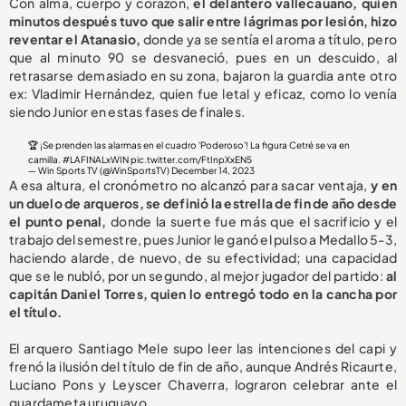
Con alma, cuerpo y corazón,
el delantero vallecauano, quien
minutos después tuvo que salir entre lágrimas por lesión, hizo
reventar el Atanasio,
donde ya se sentía el aroma a título, pero
que al minuto 90 se desvaneció, pues en un descuido, al
retrasarse demasiado en su zona, bajaron la guardia ante otro
ex: Vladimir Hernández, quien fue letal y eficaz, como lo venía
siendo Junior en estas fases de finales.
🏆 ¡Se prenden las alarmas en el cuadro 'Poderoso'! La figura Cetré se va en
camilla.
#LAFINALxWIN
pic.twitter.com/FtInpXxEN5
— Win Sports TV (@WinSportsTV)
December 14, 2023
A esa altura, el cronómetro no alcanzó para sacar ventaja,
y en
un duelo de arqueros, se definió la estrella de fin de año desde
el punto penal,
donde la suerte fue más que el sacrificio y el
trabajo del semestre, pues Junior le ganó el pulso a Medallo 5-3,
haciendo alarde, de nuevo, de su efectividad; una capacidad
que se le nubló, por un segundo, al mejor jugador del partido:
al
capitán Daniel Torres, quien lo entregó todo en la cancha por
el título.
El arquero Santiago Mele supo leer las intenciones del capi y
frenó la ilusión del título de fin de año, aunque Andrés Ricaurte,
Luciano Pons y Leyscer Chaverra, lograron celebrar ante el
guardameta uruguayo.