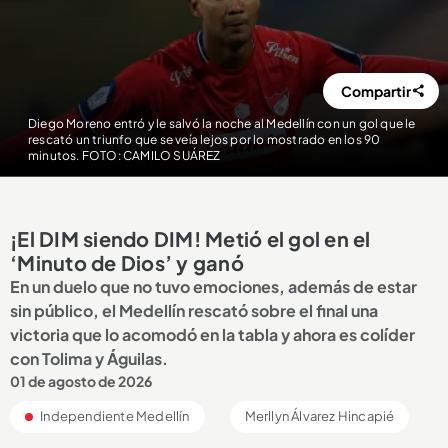
Compartir
Diego Moreno entró y le salvó la noche al Medellín con un gol que le
rescató un triunfo que se veía lejos por lo mostrado en los 90
minutos. FOTO: CAMILO SUÁREZ
¡El DIM siendo DIM! Metió el gol en el
‘Minuto de Dios’ y ganó
En un duelo que no tuvo emociones, además de estar
sin público, el Medellín rescató sobre el final una
victoria que lo acomodó en la tabla y ahora es colíder
con Tolima y Águilas.
01 de agosto de 2026
Independiente Medellín
Merllyn Álvarez Hincapié