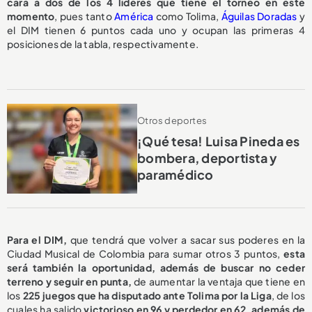
cara a dos de los 4 líderes que tiene el torneo en este
momento
, pues tanto
América
como Tolima,
Águilas Doradas
y
el DIM tienen 6 puntos cada uno y ocupan las primeras 4
posiciones de la tabla, respectivamente.
Otros deportes
¡Qué tesa! Luisa Pineda es
bombera, deportista y
paramédico
Para el DIM,
que tendrá que volver a sacar sus poderes en la
Ciudad Musical de Colombia para sumar otros 3 puntos,
esta
será también la oportunidad, además de buscar no ceder
terreno y seguir en punta,
de aumentar la ventaja que tiene en
los
225 juegos que ha disputado ante Tolima por la Liga
, de los
cuales ha salido
victorioso en 96
y perdedor en 62, además de