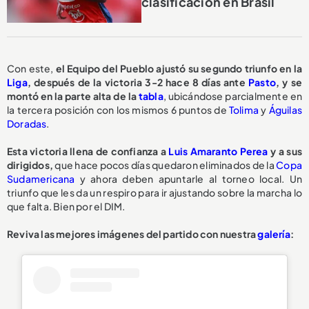
clasificación en Brasil
Con este,
el Equipo del Pueblo ajustó su segundo triunfo en la
Liga
, después de la victoria 3-2 hace 8 días ante
Pasto
, y se
montó en la parte alta de la
tabla
, ubicándose parcialmente en
la tercera posición con los mismos 6 puntos de
Tolima
y
Águilas
Doradas
.
Esta victoria llena de confianza a
Luis Amaranto Perea
y a sus
dirigidos,
que hace pocos días quedaron eliminados de la
Copa
Sudamericana
y ahora deben apuntarle al torneo local. Un
triunfo que les da un respiro para ir ajustando sobre la marcha lo
que falta. Bien por el DIM.
Reviva las mejores imágenes del partido con nuestra
galería
: