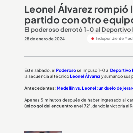
Leonel Álvarez rompió l
partido con otro equipo
El poderoso derrotó 1-0 al Deportivo 
28 de enero de 2024
Independiente Mede
Este sábado, el
Poderoso
se impuso 1-0 al
Deportivo 
la secuencia al técnico
Leonel Álvarez
y sumando sus p
Antecedentes:
Medellín vs. Leonel: un duelo de jerar
Apenas 5 minutos después de haber ingresado al c
único gol del encuentro en el 72’
, dando la victoria al 