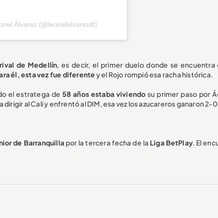
onel Álvarez (@leonelalvarezdt)
rival de Medellín
, es decir, el primer duelo donde se encuentra 
ra él, esta vez fue diferente
y el Rojo rompió esa racha histórica.
do el estratega de
58 años estaba viviendo
su primer paso por Ág
a dirigir al Cali y enfrentó al DIM, esa vez los azucareros ganaron 2-0
unior de Barranquilla
por la tercera fecha de la
Liga BetPlay
. El en