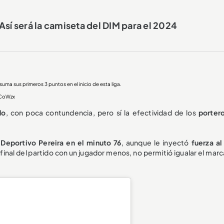
Así será la camiseta del DIM para el 2024
uma sus primeros 3 puntos en el inicio de esta liga.
2CoWzx
do
, con poca contundencia, pero sí la efectividad de los
porter
 Deportivo Pereira en el minuto 76
, aunque le inyectó
f
uerza al
 final del partido con un jugador menos, no permitió igualar el mar