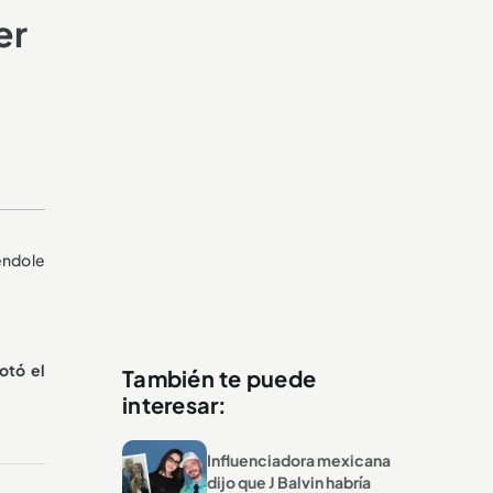
er
éndole
otó el
También te puede
interesar:
Influenciadora mexicana
dijo que J Balvin habría