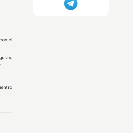
con el
uilas.
.
cuentro