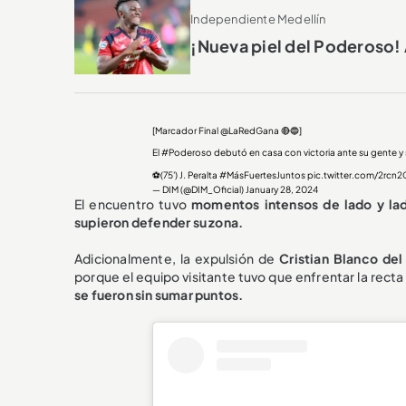
Independiente Medellín
¡Nueva piel del Poderoso! 
[Marcador Final
@LaRedGana
🔴🔵]
El
#Poderoso
debutó en casa con victoria ante su gente y s
⚽️(75') J. Peralta
#MásFuertesJuntos
pic.twitter.com/2rcn
— DIM (@DIM_Oficial)
January 28, 2024
El encuentro tuvo
momentos intensos de lado y la
supieron defender su zona.
Adicionalmente, la expulsión de
Cristian Blanco del
porque el equipo visitante tuvo que enfrentar la recta
se fueron sin sumar puntos.