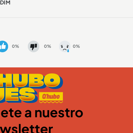
 DIM
0%
0%
0%
ete a nuestro
wsletter