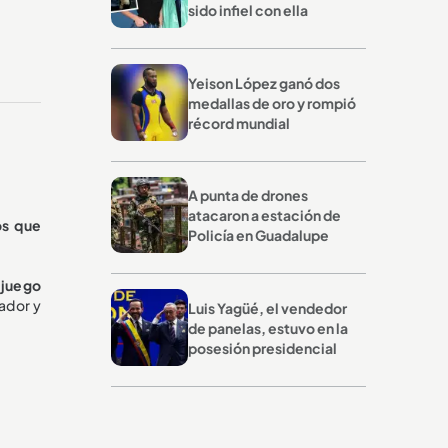
sido infiel con ella
Yeison López ganó dos
medallas de oro y rompió
récord mundial
A punta de drones
atacaron a estación de
os que
Policía en Guadalupe
 juego
cador y
Luis Yagüé, el vendedor
de panelas, estuvo en la
posesión presidencial