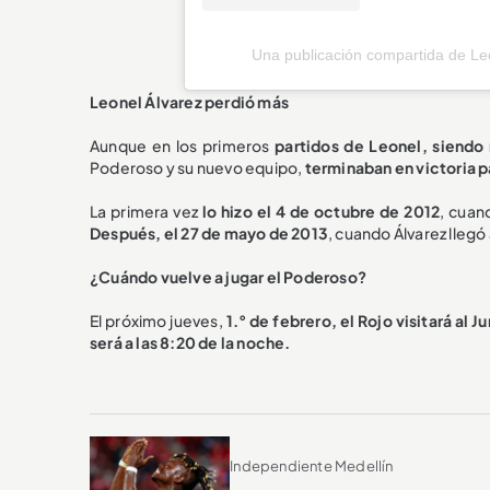
Una publicación compartida de Le
Leonel Álvarez perdió más
Aunque en los primeros
partidos de Leonel, siendo 
Poderoso y su nuevo equipo,
terminaban en victoria pa
La primera vez
lo hizo el 4 de octubre de 2012
, cuan
Después, el 27 de mayo de 2013
, cuando Álvarez llegó 
¿Cuándo vuelve a jugar el Poderoso?
El próximo jueves,
1.° de febrero, el Rojo visitará al J
será a las 8:20 de la noche.
Independiente Medellín