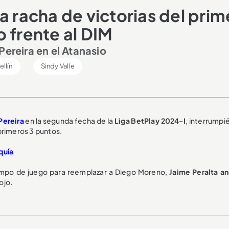
a racha de victorias del prim
 frente al DIM
Pereira en el Atanasio
llín
Sindy Valle
Pereira
en la segunda fecha de la
Liga BetPlay 2024-I
, interrumpi
rimeros 3 puntos.
quía
ampo de juego para reemplazar a Diego Moreno,
Jaime Peralta an
Rojo.