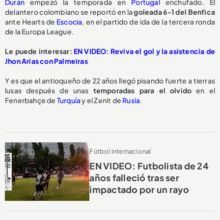
Durán
empezó la temporada en
Portugal
enchufado. El
delantero colombiano se reportó en la
goleada 6-1 del Benfica
ante Hearts de
Escocia
, en el partido de ida de la tercera ronda
de la Europa League.
Le puede interesar:
EN VIDEO: Reviva el gol y la asistencia de
Jhon Arias con Palmeiras
Y es que el antioqueño de 22 años llegó pisando fuerte a tierras
lusas después de unas
temporadas para el olvido
en el
Fenerbahçe de
Turquía
y el Zenit de
Rusia
.
Fútbol internacional
EN VIDEO: Futbolista de 24
años falleció tras ser
impactado por un rayo