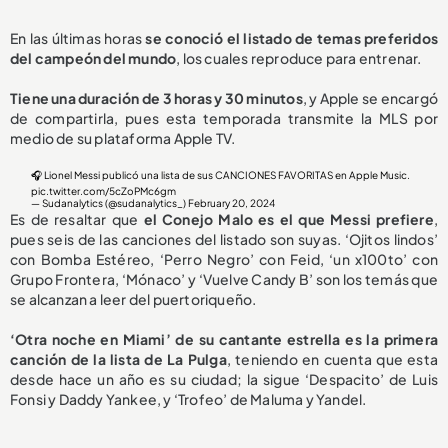
En las últimas horas
se conoció el listado de temas preferidos
del campeón del mundo
, los cuales reproduce para entrenar.
Tiene una duración de 3 horas y 30 minutos
, y Apple se encargó
de compartirla, pues esta temporada transmite la MLS por
medio de su plataforma Apple TV.
🎧 Lionel Messi publicó una lista de sus CANCIONES FAVORITAS en Apple Music.
pic.twitter.com/5cZoPMc6gm
— Sudanalytics (@sudanalytics_)
February 20, 2024
Es de resaltar que
el Conejo Malo es el que Messi prefiere
,
pues seis de las canciones del listado son suyas. ‘Ojitos lindos’
con Bomba Estéreo, ‘Perro Negro’ con Feid, ‘un x100to’ con
Grupo Frontera, ‘Mónaco’ y ‘Vuelve Candy B’ son los temás que
se alcanzan a leer del puertoriqueño.
‘Otra noche en Miami’ de su cantante estrella es la primera
canción de la lista de La Pulga
, teniendo en cuenta que esta
desde hace un año es su ciudad; la sigue ‘Despacito’ de Luis
Fonsi y Daddy Yankee, y ‘Trofeo’ de Maluma y Yandel.