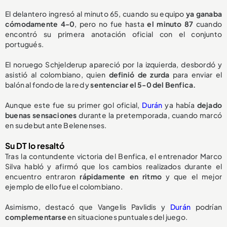
El delantero ingresó al minuto 65, cuando su equipo
ya ganaba
cómodamente 4-0
, pero no fue hasta
el minuto 87
cuando
encontró su primera anotación oficial con el conjunto
portugués.
El noruego Schjelderup apareció por la izquierda, desbordó y
asistió al colombiano, quien
definió de zurda
para enviar el
balón al fondo de la red y
sentenciar el 5-0 del Benfica.
Aunque este fue su primer gol oficial,
Durán
ya había
dejado
buenas sensaciones
durante la pretemporada, cuando marcó
en su debut ante Belenenses.
Su DT lo resaltó
Tras la contundente victoria del Benfica, el entrenador Marco
Silva habló y afirmó que los cambios realizados durante el
encuentro entraron
rápidamente en ritmo
y que el mejor
ejemplo de ello fue el colombiano.
Asimismo, destacó que Vangelis Pavlidis y
Durán
podrían
complementarse
en situaciones puntuales del juego.