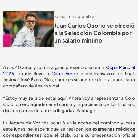
Selección Colombia
Juan Carlos Osorio se ofreció
a la Selección Colombia por
un salario mínimo
A sus 40 años y con una gran presentación en la
Copa Mundial
2026
, donde llevó a
Cabo Verde
a dieciseisavos de final,
J
osimar José Évora Dias
, como es su nombre de pila, ahora será
compañero de Arturo Vidal.
“Estoy muy feliz de estar aquí. Ahora voy a representar a Colo
Colo, quiero agradecer el cariño y la paciencia de los hinchas,
dijo a la prensa durante su llegada a Santiago.
La llegada de Vozinha ocurrió en la noche del domingo y, para
este lunes, se espera que se realicen los
exámenes médicos
correspondientes con el club
, para su presentación oficial