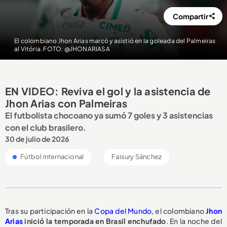
Compartir
El colombiano Jhon Arias marcó y asistió en la goleada del Palmeiras
al Vitória. FOTO: @JHONARIASA
EN VIDEO: Reviva el gol y la asistencia de
Jhon Arias con Palmeiras
El futbolista chocoano ya sumó 7 goles y 3 asistencias
con el club brasilero.
30 de julio de 2026
Fútbol internacional
Faisury Sánchez
Tras su participación en la
Copa del Mundo
, el colombiano
Jhon
Arias
inició la temporada en Brasil enchufado
. En la noche del