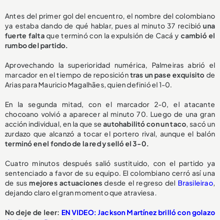
Antes del primer gol del encuentro, el nombre del colombiano
ya estaba dando de qué hablar, pues al minuto 37 recibió
una
fuerte falta
que terminó con la expulsión de Cacá y
cambió el
rumbo del partido.
Aprovechando la superioridad numérica, Palmeiras abrió el
marcador en el tiempo de reposición
tras un pase exquisito
de
Arias para Mauricio Magalhães, quien definió el 1-0.
En la segunda mitad, con el marcador 2-0, el atacante
chocoano volvió a aparecer al minuto 70. Luego de una gran
acción individual, en la que se
autohabilitó con un taco
, sacó un
zurdazo que alcanzó a tocar el portero rival, aunque el balón
terminó en el fondo de la red y selló el 3-0.
Cuatro minutos después salió sustituido, con el partido ya
sentenciado a favor de su equipo. El colombiano cerró así una
de sus
mejores actuaciones
desde el regreso del
Brasileirao
,
dejando claro el gran momento que atraviesa.
No deje de leer:
EN VIDEO: Jackson Martínez brilló con golazo