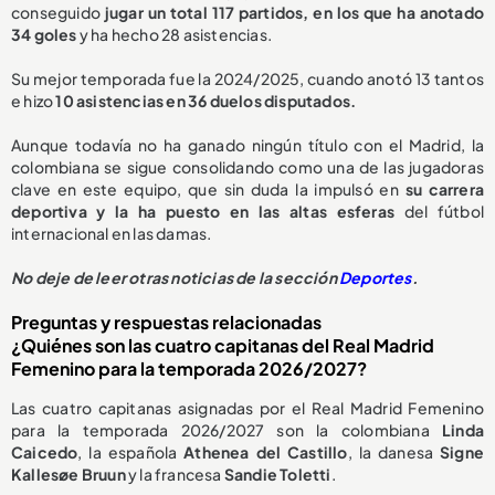
conseguido
jugar un total 117 partidos, en los que ha anotado
34 goles
y ha hecho 28 asistencias.
Su mejor temporada fue la 2024/2025, cuando anotó 13 tantos
e hizo
10 asistencias en 36 duelos disputados.
Aunque todavía no ha ganado ningún título con el Madrid, la
colombiana se sigue consolidando como una de las jugadoras
clave en este equipo, que sin duda la impulsó en
su carrera
deportiva y la ha puesto en las altas esferas
del fútbol
internacional en las damas.
No deje de leer otras noticias de la sección
Deportes
.
Preguntas y respuestas relacionadas
¿Quiénes son las cuatro capitanas del Real Madrid
Femenino para la temporada 2026/2027?
Las cuatro capitanas asignadas por el Real Madrid Femenino
para la temporada 2026/2027 son la colombiana
Linda
Caicedo
, la española
Athenea del Castillo
, la danesa
Signe
Kallesøe Bruun
y la francesa
Sandie Toletti
.