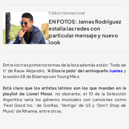
Fútbol internacional
EN FOTOS: James Rodríguez
estalla las redes con
particular mensaje y nuevo
look
Entre los tres primeros temas de la lista además están:
‘Todo de
ti’ de Rauw Alejandro,
‘A Dios le pido’ del antioqueño
Juanes
y
la sesión 58 de Bizarrap con Young Miko.
Está claro que los artistas latinos son los que mandan en la
playlist de Lionel Messi
, no obstante; el 10 de la Selección
Argentina varía los géneros musicales con canciones como
‘Feel Good Inc.’ de Gorillaz, ‘Vertigo’ de U2 y ‘Don’t Stop de
Music’ de Rihanna, entre otras.