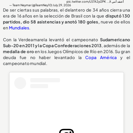
pic.twitter.com/L57A2yi2PK
أعتقد أنني لا...
— Team Neymar (@TeamNey10)
July 29, 2026
De ser ciertas sus palabras, el delantero de 34 años cierra una
era de 16 años en la selección de Brasil con la que
disputó 130
partidos, dio 58 asistencias y anotó 180 goles,
nueve de ellos
en
Mundiales
.
Con la Verdeamarela levantó el campeonato
Sudamericano
Sub-20 en 2011 y la Copa Confederaciones 2013
, además de la
medalla de oro
en los Juegos Olímpicos de Río en 2016. Su gran
deuda fue no haber levantado la
Copa América
y el
campeonato mundial.