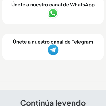
Únete a nuestro canal de WhatsApp
Únete a nuestro canal de Telegram
El arte y el color de la Feria de Flores también se
Continúa leyendo
encuentran en el Palacio Nacional de Medellín