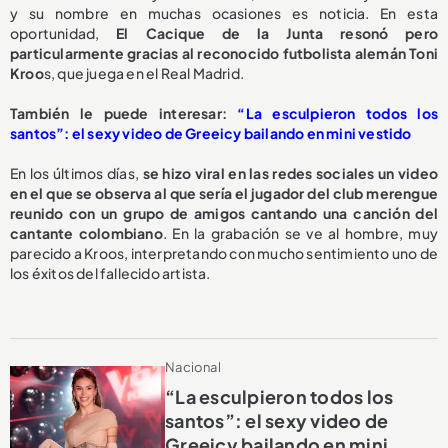
y su nombre en muchas ocasiones es noticia. En esta
oportunidad,
El Cacique de la Junta resonó pero
particularmente gracias al reconocido futbolista alemán Toni
Kroo
s, que juega en el Real Madrid.
También le puede interesar:
“La esculpieron todos los
santos”: el sexy video de Greeicy bailando en mini vestido
En los últimos días,
se hizo viral en las redes sociales un video
en el que se observa al que sería el jugador del club merengue
reunido con un grupo de amigos cantando una canción del
cantante colombiano
. En la grabación se ve al hombre, muy
parecido a Kroos, interpretando con mucho sentimiento uno de
los éxitos del fallecido artista.
Nacional
“La esculpieron todos los
santos”: el sexy video de
Greeicy bailando en mini