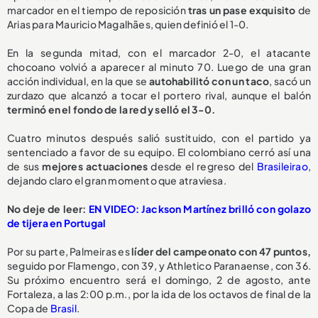
marcador en el tiempo de reposición
tras un pase exquisito
de
Arias para Mauricio Magalhães, quien definió el 1-0.
En la segunda mitad, con el marcador 2-0, el atacante
chocoano volvió a aparecer al minuto 70. Luego de una gran
acción individual, en la que se
autohabilitó con un taco
, sacó un
zurdazo que alcanzó a tocar el portero rival, aunque el balón
terminó en el fondo de la red y selló el 3-0.
Cuatro minutos después salió sustituido, con el partido ya
sentenciado a favor de su equipo. El colombiano cerró así una
de sus
mejores actuaciones
desde el regreso del
Brasileirao
,
dejando claro el gran momento que atraviesa.
No deje de leer:
EN VIDEO: Jackson Martínez brilló con golazo
de tijera en Portugal
Por su parte, Palmeiras es
líder del campeonato con 47 puntos,
seguido por Flamengo, con 39, y Athletico Paranaense, con 36.
Su próximo encuentro será el domingo, 2 de agosto, ante
Fortaleza, a las 2:00 p.m., por la ida de los octavos de final de la
Copa de
Brasil
.