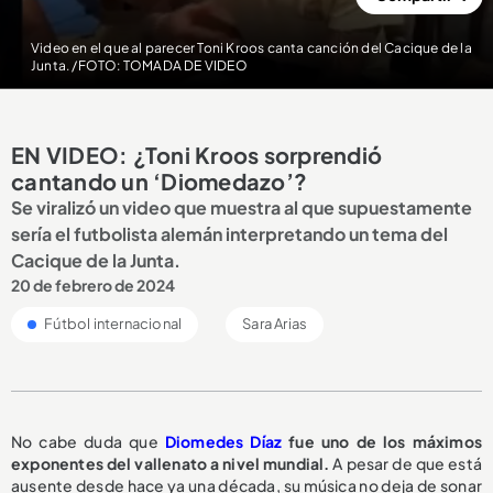
Video en el que al parecer Toni Kroos canta canción del Cacique de la
Junta. /FOTO: TOMADA DE VIDEO
EN VIDEO: ¿Toni Kroos sorprendió
cantando un ‘Diomedazo’?
Se viralizó un video que muestra al que supuestamente
sería el futbolista alemán interpretando un tema del
Cacique de la Junta.
20 de febrero de 2024
Fútbol internacional
Sara Arias
No cabe duda que
Diomedes Díaz
fue uno de los máximos
exponentes del vallenato a nivel mundial.
A pesar de que está
ausente desde hace ya una década, su música no deja de sonar