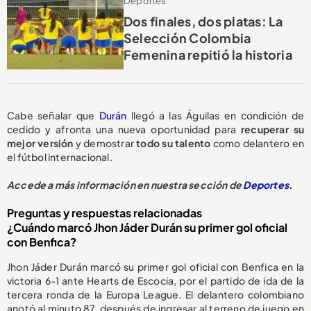
Deportes
Dos finales, dos platas: La
Selección Colombia
Femenina repitió la historia
Cabe señalar que
Durán
llegó a las Águilas en condición de
cedido y afronta una nueva oportunidad para
recuperar su
mejor versión
y demostrar
todo su talento
como delantero en
el fútbol internacional.
Accede a más información en nuestra sección de
Deportes.
Preguntas y respuestas relacionadas
¿Cuándo marcó Jhon Jáder Durán su primer gol oficial
con Benfica?
Jhon Jáder Durán marcó su primer gol oficial con Benfica en la
victoria 6-1 ante Hearts de Escocia, por el partido de ida de la
tercera ronda de la Europa League. El delantero colombiano
anotó al minuto 87, después de ingresar al terreno de juego en