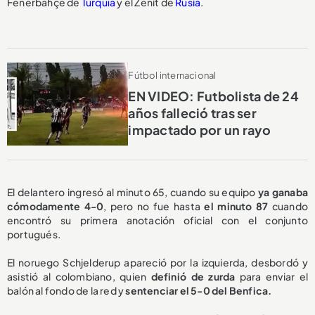
Fenerbahçe de
Turquía
y el Zenit de
Rusia
.
Fútbol internacional
EN VIDEO: Futbolista de 24
años falleció tras ser
impactado por un rayo
El delantero ingresó al minuto 65, cuando su equipo
ya ganaba
cómodamente 4-0
, pero no fue hasta
el minuto 87
cuando
encontró su primera anotación oficial con el conjunto
portugués.
El noruego Schjelderup apareció por la izquierda, desbordó y
asistió al colombiano, quien
definió de zurda
para enviar el
balón al fondo de la red y
sentenciar el 5-0 del Benfica.