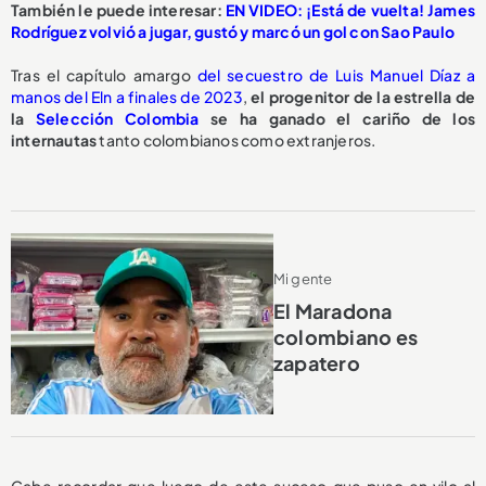
También le puede interesar:
EN VIDEO: ¡Está de vuelta! James
Rodríguez volvió a jugar, gustó y marcó un gol con Sao Paulo
Tras el capítulo amargo
del secuestro de Luis Manuel Díaz a
manos del Eln a finales de 2023
,
el progenitor de la estrella de
la
Selección Colombia
se ha ganado el cariño de los
internautas
tanto colombianos como extranjeros.
Mi gente
El Maradona
colombiano es
zapatero
Cabe recordar que luego de este suceso que puso en vilo al