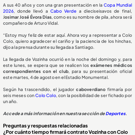
A sus 40 años y con una gran presentación en la
Copa Mundial
2026
, donde llevó a
Cabo Verde
a dieciseisavos de final,
J
osimar José Évora Dias
, como es su nombre de pila, ahora será
compañero de Arturo Vidal.
“Estoy muy feliz de estar aquí. Ahora voy a representar a Colo
Colo, quiero agradecer el cariño y la paciencia de los hinchas,
dijo a la prensa durante su llegada a Santiago.
La llegada de Vozinha ocurrió en la noche del domingo y, para
este lunes, se espera que se realicen los
exámenes médicos
correspondientes con el club
, para su presentación oficial
este martes, 4 de agosto en el Estadio Monumental.
Según ha trascendido, el jugador
caboverdiano
firmaría por
seis meses con
Colo Colo
, con la posibilidad de ser fichado por
un año.
Accede a más información en nuestra sección de
Deportes
.
Preguntas y respuestas relacionadas
¿Por cuánto tiempo firmará contrato Vozinha con Colo