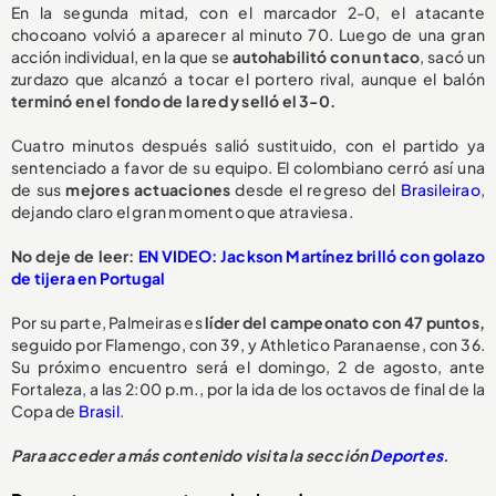
En la segunda mitad, con el marcador 2-0, el atacante
chocoano volvió a aparecer al minuto 70. Luego de una gran
acción individual, en la que se
autohabilitó con un taco
, sacó un
zurdazo que alcanzó a tocar el portero rival, aunque el balón
terminó en el fondo de la red y selló el 3-0.
Cuatro minutos después salió sustituido, con el partido ya
sentenciado a favor de su equipo. El colombiano cerró así una
de sus
mejores actuaciones
desde el regreso del
Brasileirao
,
dejando claro el gran momento que atraviesa.
No deje de leer:
EN VIDEO: Jackson Martínez brilló con golazo
de tijera en Portugal
Por su parte, Palmeiras es
líder del campeonato con 47 puntos,
seguido por Flamengo, con 39, y Athletico Paranaense, con 36.
Su próximo encuentro será el domingo, 2 de agosto, ante
Fortaleza, a las 2:00 p.m., por la ida de los octavos de final de la
Copa de
Brasil
.
Para acceder a más contenido visita la sección
Deportes
.