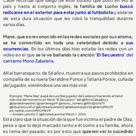
país y hasta al conjunto inglés,
la familia de Lucho
buscó
radicarse en el exterior para estar junto al futbolista
y aislarse
de esta dura situación que les robó la tranquilidad durante
varios días.
Mane, que es reconocido en las redes sociales por su carisma,
se ha convertido en toda una celebridad debido a
sus
ocurrencias
.
En los últimos días hizo estallar las redes con un
video en el que
se le ve bailando la canción ‘
El Secuestro’
del
cantante Mono Zabaleta
.
Allí el barranquero, de 56 años, muestra sus pasos prohibidos en
compañía de su nuera Geraldine Ponce y Tatiana Ponce, cuñada
del jugador, volviéndose una vez más viral.
El propio “Mane Diaz” papá de Luis Díaz jugador del Liverpool haciendo el trend
más viral del momento en tiktok “El Secuestro” del
@MonoZabaleta
y
@danieldmaestre
|
@Jaimevega91
@mono_romero
@WinSportsTV
@EduardoLuisFut
@AndreaGuerreroQ
@SebasAraujoVdz
@HenryMto29
pic.twitter.com/vMrtOr9bVK
— Andrés Larrotta C (@AndresLarrotta)
March 1, 2024
Está claro que la situación de la que fue víctima el padre de Díaz,
pese a que lo dejó marcado tanto a él como a su familia, ahora
es tema del pasado, es por esto que
quieren ver lo sucedido