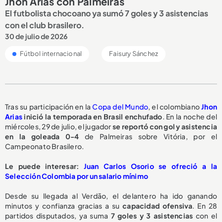
Jhon Arias con Palmeiras
El futbolista chocoano ya sumó 7 goles y 3 asistencias
con el club brasilero.
30 de julio de 2026
Fútbol internacional
Faisury Sánchez
Tras su participación en la
Copa del Mundo
, el colombiano
Jhon
Arias
inició la temporada en Brasil enchufado
. En la noche del
miércoles, 29 de julio, el jugador
se reportó
con gol y asistencia
en la goleada 0-4
de Palmeiras sobre Vitória, por el
Campeonato Brasilero.
Le puede interesar:
Juan Carlos Osorio se ofreció a la
Selección Colombia por un salario mínimo
Desde su llegada al Verdão, el delantero ha ido ganando
minutos y confianza gracias a su
capacidad ofensiva
. En 28
partidos disputados, ya suma
7 goles y 3 asistencias
con el