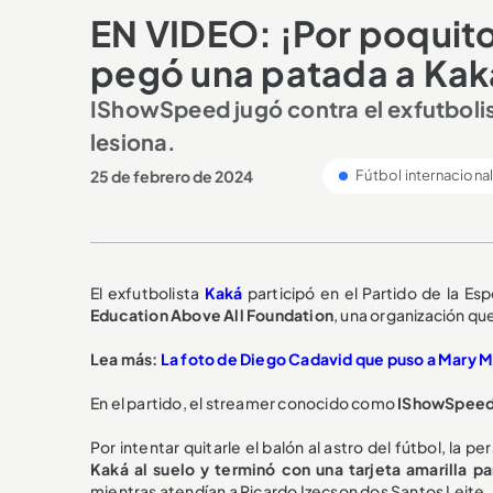
EN VIDEO: ¡Por poquito 
pegó una patada a Kaká
IShowSpeed jugó contra el exfutbolist
lesiona.
25 de febrero de 2024
Fútbol internaciona
El exfutbolista
Kaká
participó en el
Partido de la Es
Education Above All Foundation
, una organización qu
Lea más:
La foto de Diego Cadavid que puso a Mary M
En el partido, el streamer conocido como
IShowSpee
Por intentar quitarle el balón al astro del fútbol, la p
Kaká al suelo y terminó con una tarjeta amarilla pa
mientras atendían a Ricardo Izecson dos Santos Leite, 