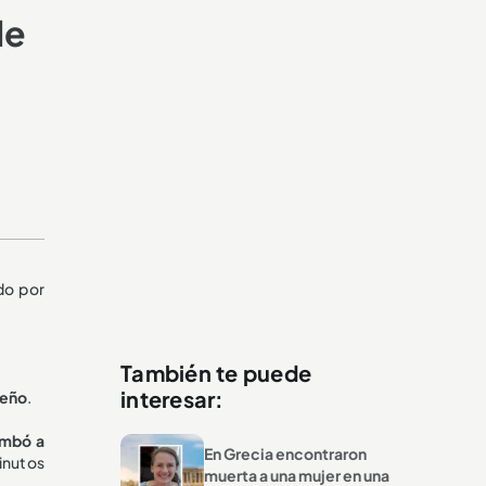
le
do por
También te puede
interesar:
leño
.
umbó a
En Grecia encontraron
inutos
muerta a una mujer en una