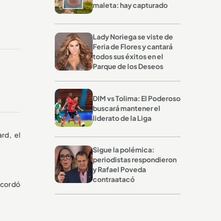
maleta: hay capturado
Lady Noriega se viste de
Feria de Flores y cantará
todos sus éxitos en el
Parque de los Deseos
DIM vs Tolima: El Poderoso
buscará mantener el
liderato de la Liga
rd, el
Sigue la polémica:
periodistas respondieron
y Rafael Poveda
contraatacó
recordó