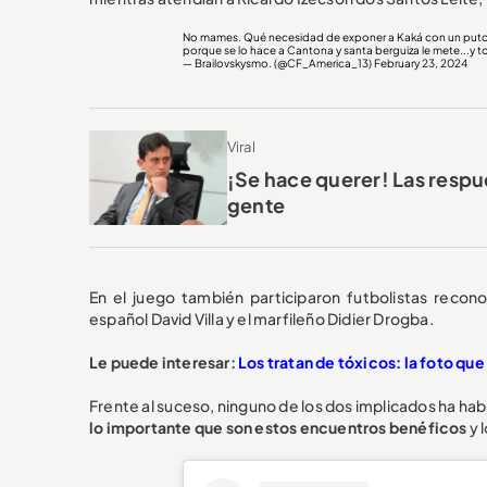
No mames. Qué necesidad de exponer a Kaká con un puto im
porque se lo hace a Cantona y santa berguiza le mete...y tod
— Brailovskysmo. (@CF_America_13)
February 23, 2024
Viral
¡Se hace querer! Las respue
gente
En el juego también participaron futbolistas recon
español David Villa y el marfileño
Didier Drogba.
Le puede interesar:
Los tratan de tóxicos: la foto qu
Frente al suceso, ninguno de los dos implicados ha ha
lo importante que son estos encuentros benéficos
y 