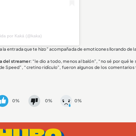
ida por Kaká (@kaka)
a la entrada que te hizo” acompañada de emoticones llorando de la 
da del streame
r
: “le dio a todo, menos al balón”, “no sé por qué le
e Speed”, “cretino ridículo”, fueron algunos de los comentarios t
0%
0%
0%