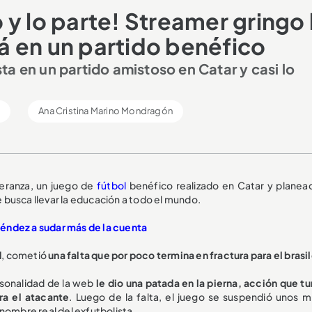
y lo parte! Streamer gringo 
 en un partido benéfico
a en un partido amistoso en Catar y casi lo
l
Ana Cristina Marino Mondragón
peranza, un juego de
fútbol
benéfico realizado en Catar y planea
e busca llevar la educación a todo el mundo.
éndez a sudar más de la cuenta
d
, cometió
una
falta que por poco termina en fractura para el brasi
ersonalidad de la web
le dio una patada en la pierna, acción que t
ra el atacante
. Luego de la falta, el juego se suspendió unos m
nombre real del exfutbolista.