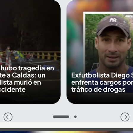
 hubo tragedia en
nte a Caldas: un
Exfutbolista Diego 
ista murió en
enfrenta cargos po
ccidente
tráfico de drogas
1
2