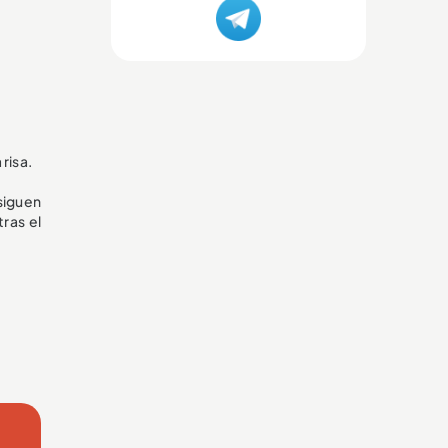
risa.
 siguen
ras el