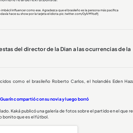
bécil influencer como ese. Agradezca que el brasileño es la persona más pacífica
avía hace su show por la tarjeta el idiota.
pic.twitter.com/0ylVMYoz9j
stas del director de la Dian a las ocurrencias de la
ocidos como el brasileño Roberto Carlos, el holandés Eden Haza
e Guarín compartió con su novia y luego borró
blado. Kaká
publicó
una galería de fotos sobre el partido en el que 
lo bonito que es el fútbol.