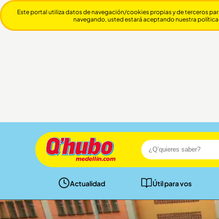
Este portal utiliza datos de navegación/cookies propias y de terceros par
navegando, usted estará aceptando nuestra política
Actualidad
Útil para vos