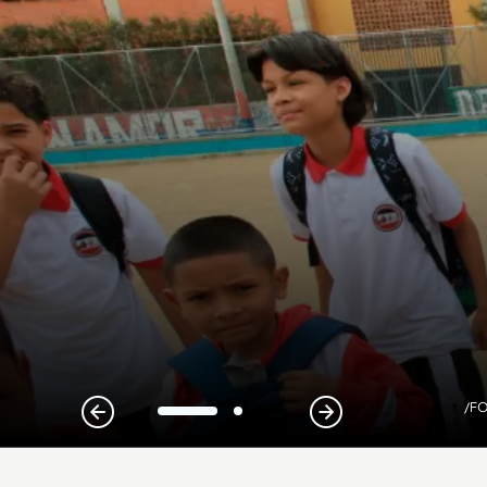
/FO
1
2