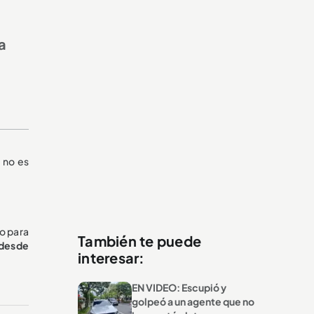
a
s no es
do para
También te puede
 desde
interesar:
EN VIDEO: Escupió y
golpeó a un agente que no