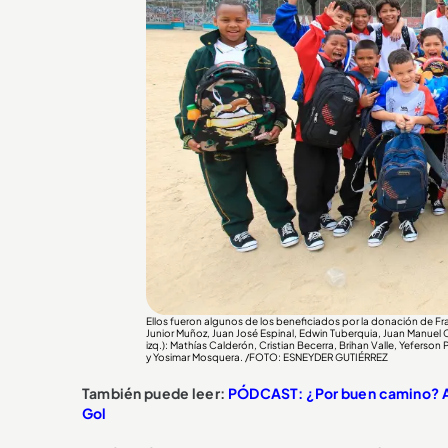
Ellos fueron algunos de los beneficiados por la donación de Fran
Junior Muñoz, Juan José Espinal, Edwin Tuberquia, Juan Manuel 
izq.): Mathías Calderón, Cristian Becerra, Brihan Valle, Yefers
y Yosimar Mosquera. /FOTO: ESNEYDER GUTIÉRREZ
También puede leer:
PÓDCAST: ¿Por buen camino? Anál
Gol