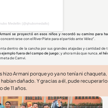
'hubo Medellin (@qhubomedallo)
Armani se proyectó en esos niños y recordó su camino para ha
e concentrarse con el River Plate para el partido ante Vélez”.
nta dentro de la cancha por sus grandes atajadas y cantidad de tí
n ejemplo fuera del campo de juego
; y ahora más que nunca,
el hé
ameta de Camvi.
hizo Armani porque yo ya no tenía ni chaqueta, 
 habían dañado. Y gracias a él, pude recuperarlo
o de 11 años.