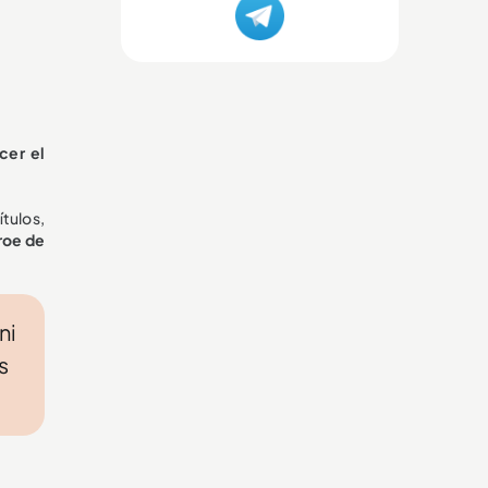
cer el
tulos,
roe de
ni
s