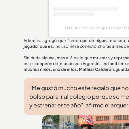
Una publicación compartida por Q
Además, agregó que “creo que de alguna manera,
jugador que es
. Incluso, él se conectó 2 horas antes d
Sin duda alguna, más allá de lo que muestra y represe
este campeón del mundo con Argentina es también
u
muchos niños, uno de ellos, Mathías Calderón
, guard
“Me gustó mucho este regalo que nos 
bolso para ir al colegio porque se me
y estrenar este año”, afirmó el arquer