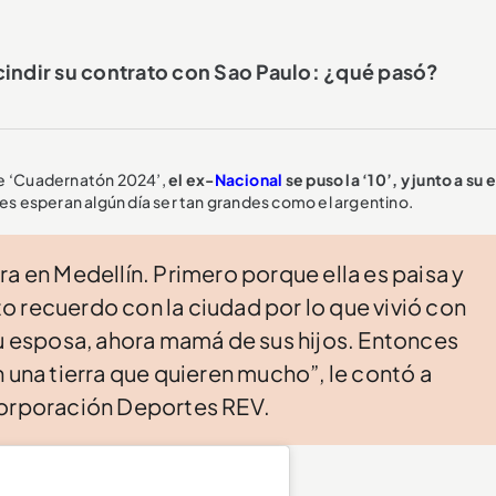
cindir su contrato con Sao Paulo: ¿qué pasó?
 de ‘Cuadernatón 2024’,
el ex-
Nacional
se puso la ‘10’, y junto a su
enes esperan algún día ser tan grandes como el argentino.
a en Medellín. Primero porque ella es paisa y
 recuerdo con la ciudad por lo que vivió con
su esposa, ahora mamá de sus hijos. Entonces
 una tierra que quieren mucho”, le contó a
Corporación Deportes REV.