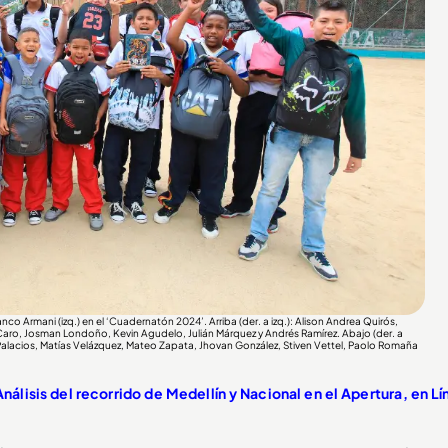
co Armani (izq.) en el ‘Cuadernatón 2024’. Arriba (der. a izq.): Alison Andrea Quirós,
Caro, Josman Londoño, Kevin Agudelo, Julián Márquez y Andrés Ramírez. Abajo (der. a
on Palacios, Matías Velázquez, Mateo Zapata, Jhovan González, Stiven Vettel, Paolo Romaña
isis del recorrido de Medellín y Nacional en el Apertura, en Lí