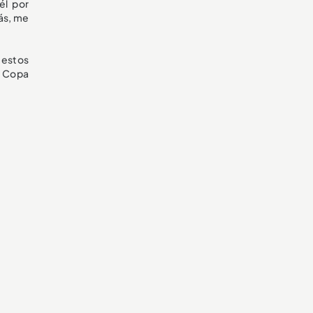
él por
ás, me
 estos
la Copa