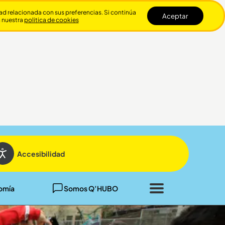
dad relacionada con sus preferencias. Si continúa
Aceptar
n nuestra
politica de cookies
Cerrar
Accesibilidad
omía
Somos Q’HUBO