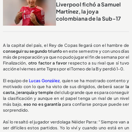
Liverpool fichó a Samuel
Martínez, la joya
colombiana de la Sub-17
A la capital del país, el Rey de Copas llegará con el hambre de
conseguir su segundo triunfo
en este semestre y con unos días
más de preparación ya que no pudo jugar el fin de semana por el
Finalización,
otro factor a favor
respecto a su rival que sí tuvo
acción el viernes ante Tigres por el Torneo de la B y perdió 1-0.
El equipo de
Lucas González
, quien se ha mostrado contento y
motivado con lo que ha visto de sus dirigidos, deberá sacar
la
casta, jerarquía y temple
del club grande que es para conseguir
la clasificación y aunque en el papel tenga un rival de un nivel
más bajo,
eso no es garantía
para confiarse porque puede ser
sorprendido.
Así lo resaltó el jugador verdolaga Néider Parra: “Siempre van a
ser difíciles estos partidos. Yo lo viví y cuando uno está en un