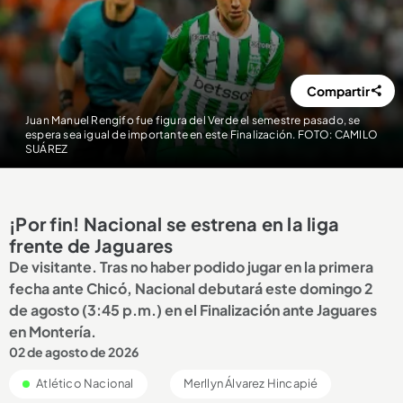
Compartir
Juan Manuel Rengifo fue figura del Verde el semestre pasado, se
espera sea igual de importante en este Finalización. FOTO: CAMILO
SUÁREZ
¡Por fin! Nacional se estrena en la liga
frente de Jaguares
De visitante. Tras no haber podido jugar en la primera
fecha ante Chicó, Nacional debutará este domingo 2
de agosto (3:45 p.m.) en el Finalización ante Jaguares
en Montería.
02 de agosto de 2026
Atlético Nacional
Merllyn Álvarez Hincapié