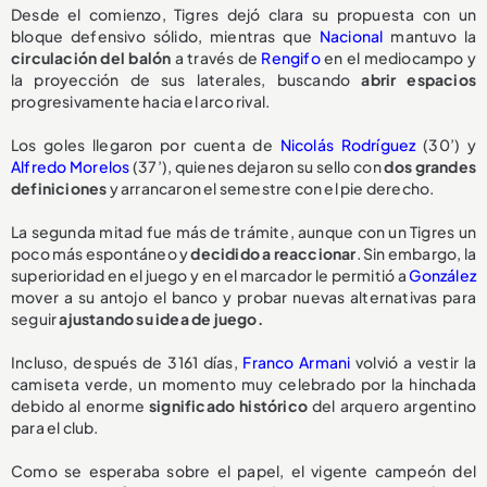
Desde el comienzo, Tigres dejó clara su propuesta con un
bloque defensivo sólido, mientras que
Nacional
mantuvo la
circulación del balón
a través de
Rengifo
en el mediocampo y
la proyección de sus laterales, buscando
abrir espacios
progresivamente hacia el arco rival.
Los goles llegaron por cuenta de
Nicolás Rodríguez
(30’) y
Alfredo Morelos
(37’), quienes dejaron su sello con
dos grandes
definiciones
y arrancaron el semestre con el pie derecho.
La segunda mitad fue más de trámite, aunque con un Tigres un
poco más espontáneo y
decidido a reaccionar
. Sin embargo, la
superioridad en el juego y en el marcador le permitió a
González
mover a su antojo el banco y probar nuevas alternativas para
seguir
ajustando su idea de juego.
Incluso, después de 3161 días,
Franco Armani
volvió a vestir la
camiseta verde, un momento muy celebrado por la hinchada
debido al enorme
significado histórico
del arquero argentino
para el club.
Como se esperaba sobre el papel, el vigente campeón del