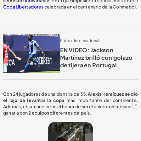
semestre inolvidable
, en el que impusieron condiciones en esa
Copa Libertadores
celebrada en el centenario de la Conmebol.
Fútbol internacional
EN VIDEO: Jackson
Martínez brilló con golazo
de tijera en Portugal
Con 24 jugadores de una plantilla de 35,
Alexis Henríquez se dio
el lujo de levantar la copa
más importante del continente.
x
Además, el samario tiene el honor de ser el único colombiano en
ganarla con 2 equipos diferentes del país.