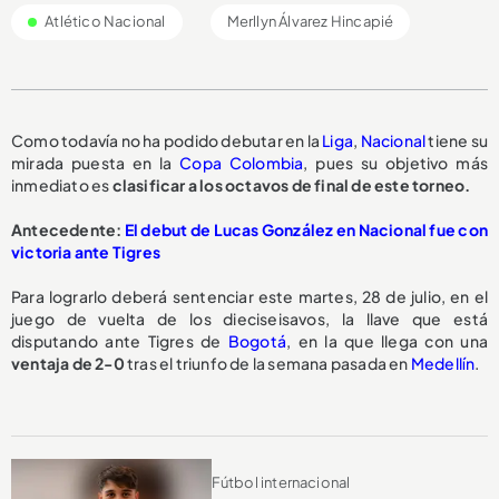
Atlético Nacional
Merllyn Álvarez Hincapié
Como todavía no ha podido debutar en la
Liga
,
Nacional
tiene su
mirada puesta en la
Copa Colombia
, pues su objetivo más
inmediato es
clasificar a los octavos de final de este torneo.
Antecedente:
El debut de Lucas González en Nacional fue con
victoria ante Tigres
Para lograrlo deberá sentenciar este martes, 28 de julio, en el
juego de vuelta de los dieciseisavos, la llave que está
disputando ante Tigres de
Bogotá
, en la que llega con una
ventaja de 2-0
tras el triunfo de la semana pasada en
Medellín
.
Fútbol internacional