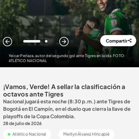
Compartir
1
2
Yeicar Perlaza, autor del segundo gol ante Tigres en la ida. FOTO:
ATLÉTICO NACIONAL
¡Vamos, Verde! A sellar la clasificación a
octavos ante Tigres
Nacional jugará esta noche (8:30 p.m.) ante Tigres de
Bogotá en El Campín, en el duelo que cierra la llave de
playoffs de la Copa Colombia.
28 de julio de 2026
Atlético Nacional
Merllyn Álvarez Hincapié