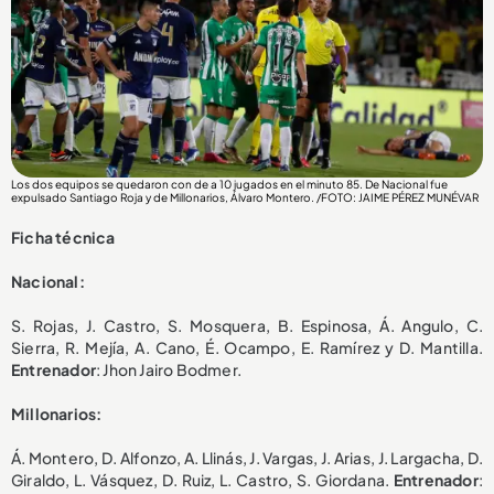
Los dos equipos se quedaron con de a 10 jugados en el minuto 85. De Nacional fue
expulsado Santiago Roja y de Millonarios, Álvaro Montero. /FOTO: JAIME PÉREZ MUNÉVAR
Ficha técnica
Nacional:
S. Rojas, J. Castro, S. Mosquera, B. Espinosa, Á. Angulo, C.
Sierra, R. Mejía, A. Cano, É. Ocampo, E. Ramírez y D. Mantilla.
Entrenador
: Jhon Jairo Bodmer.
Millonarios:
Á. Montero, D. Alfonzo, A. Llinás, J. Vargas, J. Arias, J. Largacha, D.
Giraldo, L. Vásquez, D. Ruiz, L. Castro, S. Giordana.
Entrenador
: