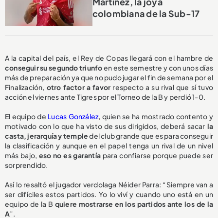
Martínez, la joya
colombiana de la Sub-17
A la capital del país, el Rey de Copas llegará con el hambre de
conseguir su segundo triunfo
en este semestre y con unos días
más de preparación ya que no pudo jugar el fin de semana por el
Finalización,
otro factor a favor
respecto a su rival que sí tuvo
acción el viernes ante Tigres por el Torneo de la B y perdió 1-0.
El equipo de
Lucas González
, quien se ha mostrado contento y
motivado con lo que ha visto de sus dirigidos, deberá sacar
la
casta, jerarquía y temple
del club grande que es para conseguir
la clasificación y aunque en el papel tenga un rival de un nivel
más bajo,
eso no es garantía
para confiarse porque puede ser
sorprendido.
Así lo resaltó el jugador verdolaga Néider Parra: “Siempre van a
ser difíciles estos partidos. Yo lo viví y cuando uno está en un
equipo de la B
quiere mostrarse en los partidos ante los de la
A
”.