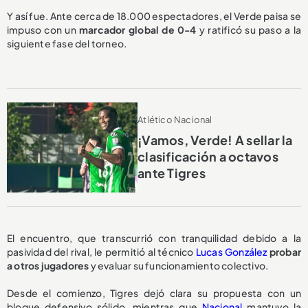
Y así fue. Ante cerca de 18.000 espectadores, el Verde paisa se
impuso con un
marcador global de 0-4
y ratificó su paso a la
siguiente fase del torneo.
Atlético Nacional
¡Vamos, Verde! A sellar la
clasificación a octavos
ante Tigres
El encuentro, que transcurrió con tranquilidad debido a la
pasividad del rival, le permitió al técnico
Lucas González
probar
a otros jugadores
y evaluar su funcionamiento colectivo.
Desde el comienzo, Tigres dejó clara su propuesta con un
bloque defensivo sólido, mientras que
Nacional
mantuvo la