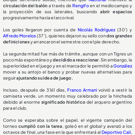
circulación del balón
a través de
Rengifo
en el mediocampo y
la proyección de sus laterales, buscando
abrir espacios
progresivamente hacia el arco rival.
Los goles llegaron por cuenta de
Nicolás Rodríguez
(30’) y
Alfredo Morelos
(37’), quienes dejaron su sello con
dos grandes
definiciones
y arrancaron el semestre con el pie derecho.
La segunda mitad fue más de trámite, aunque con un Tigres un
poco más espontáneo y
decidido a reaccionar
. Sin embargo, la
superioridad en el juego y en el marcador le permitió a
González
mover a su antojo el banco y probar nuevas alternativas para
seguir
ajustando su idea de juego.
Incluso, después de 3161 días,
Franco Armani
volvió a vestir la
camiseta verde, un momento muy celebrado por la hinchada
debido al enorme
significado histórico
del arquero argentino
para el club.
Como se esperaba sobre el papel, el vigente campeón del
torneo
cumplió con la tarea
, goleó en el global y avanzó a los
octavos de final, una fase en la que enfrentará al
Deportivo Cali
,