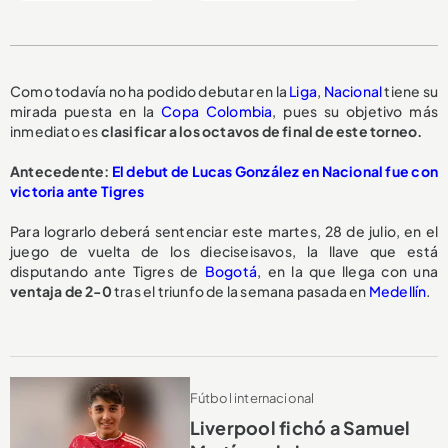
Como todavía no ha podido debutar en la
Liga
,
Nacional
tiene su
mirada puesta en la
Copa Colombia
, pues su objetivo más
inmediato es
clasificar a los octavos de final de este torneo.
Antecedente:
El debut de Lucas González en Nacional fue con
victoria ante Tigres
Para lograrlo deberá sentenciar este martes, 28 de julio, en el
juego de vuelta de los dieciseisavos, la llave que está
disputando ante Tigres de
Bogotá
, en la que llega con una
ventaja de 2-0
tras el triunfo de la semana pasada en
Medellín
.
Fútbol internacional
Liverpool fichó a Samuel