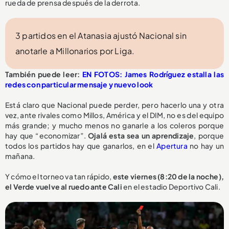
rueda de prensa después de la derrota.
3 partidos en el Atanasia ajustó Nacional sin
anotarle a Millonarios por Liga.
También puede leer:
EN FOTOS: James Rodríguez estalla las
redes con particular mensaje y nuevo look
Está claro que Nacional puede perder, pero hacerlo una y otra
vez, ante rivales como Millos, América y el DIM, no es del equipo
más grande; y mucho menos no ganarle a los coleros porque
hay que “economizar”.
Ojalá esta sea un aprendizaje
, porque
todos los partidos hay que ganarlos, en el
Apertura
no hay un
mañana.
Y cómo el torneo va tan rápido,
este viernes (8:20 de la noche),
el Verde vuelve al ruedo ante Cali
en el estadio Deportivo Cali.