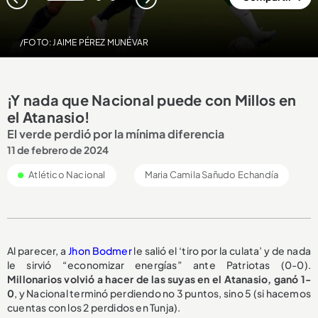
1
2
3
/FOTO: JAIME PÉREZ MUNÉVAR
¡Y nada que Nacional puede con Millos en
el Atanasio!
El verde perdió por la mínima diferencia
11 de febrero de 2024
Atlético Nacional
Maria Camila Sañudo Echandía
Al parecer, a
Jhon Bodmer
le salió el ‘tiro por la culata’ y de nada
le sirvió “economizar energías” ante Patriotas (0-0).
Millonarios volvió a hacer de las suyas en el Atanasio, ganó 1-
0
, y Nacional terminó perdiendo no 3 puntos, sino 5 (si hacemos
cuentas con los 2 perdidos en Tunja).