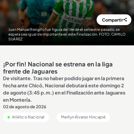
Compartir
Juan Manuel Rengifo fue figura del Verde el semestre pasado, se
espera sea igual de importante en este Finalización. FOTO: CAMILO
SUÁREZ
¡Por fin! Nacional se estrena en la liga
frente de Jaguares
De visitante. Tras no haber podido jugar en la primera
fecha ante Chicó, Nacional debutará este domingo 2
de agosto (3:45 p.m.) en el Finalización ante Jaguares
en Montería.
02 de agosto de 2026
Atlético Nacional
Merllyn Álvarez Hincapié