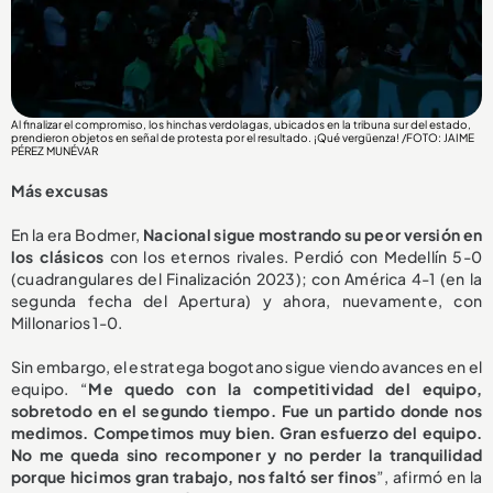
Al finalizar el compromiso, los hinchas verdolagas, ubicados en la tribuna sur del estado,
prendieron objetos en señal de protesta por el resultado. ¡Qué vergüenza! /FOTO: JAIME
PÉREZ MUNÉVAR
Más excusas
En la era Bodmer,
Nacional sigue mostrando su peor versión en
los clásicos
con los eternos rivales. Perdió con Medellín 5-0
(cuadrangulares del Finalización 2023); con América 4-1 (en la
segunda fecha del Apertura) y ahora, nuevamente, con
Millonarios 1-0.
Sin embargo, el estratega bogotano sigue viendo avances en el
equipo. “
Me quedo con la competitividad del equipo,
sobretodo en el segundo tiempo. Fue un partido donde nos
medimos. Competimos muy bien. Gran esfuerzo del equipo.
No me queda sino recomponer y no perder la tranquilidad
porque hicimos gran trabajo, nos faltó ser finos
”, afirmó en la