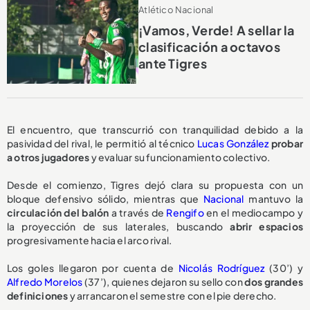
Atlético Nacional
¡Vamos, Verde! A sellar la
clasificación a octavos
ante Tigres
El encuentro, que transcurrió con tranquilidad debido a la
pasividad del rival, le permitió al técnico
Lucas González
probar
a otros jugadores
y evaluar su funcionamiento colectivo.
Desde el comienzo, Tigres dejó clara su propuesta con un
bloque defensivo sólido, mientras que
Nacional
mantuvo la
circulación del balón
a través de
Rengifo
en el mediocampo y
la proyección de sus laterales, buscando
abrir espacios
progresivamente hacia el arco rival.
Los goles llegaron por cuenta de
Nicolás Rodríguez
(30’) y
Alfredo Morelos
(37’), quienes dejaron su sello con
dos grandes
definiciones
y arrancaron el semestre con el pie derecho.