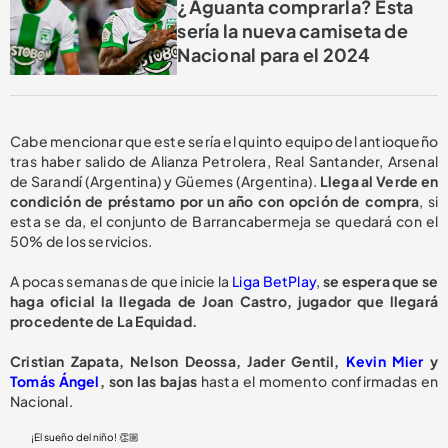
¿Aguanta comprarla? Esta
sería la nueva camiseta de
Nacional para el 2024
Cabe mencionar que este sería el quinto equipo del antioqueño
tras haber salido de Alianza Petrolera, Real Santander, Arsenal
de Sarandí (Argentina) y Güemes (Argentina).
Llega al Verde en
condición de préstamo por un año con opción de compra
, si
esta se da, el conjunto de Barrancabermeja se quedará con el
50% de los servicios.
A pocas semanas de que inicie la
Liga BetPlay
,
se espera que se
haga oficial la llegada de Joan Castro, jugador que llegará
procedente de La Equidad.
Cristian Zapata, Nelson Deossa, Jader Gentil,
Kevin Mier
y
Tomás Ángel
, son las bajas
hasta el momento confirmadas en
Nacional.
¡El sueño del niño! 👏🏼