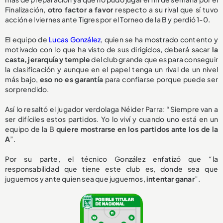
Finalización,
otro factor a favor
respecto a su rival que sí tuvo
acción el viernes ante Tigres por el Torneo de la B y perdió 1-0.
El equipo de
Lucas González
, quien se ha mostrado contento y
motivado con lo que ha visto de sus dirigidos, deberá sacar
la
casta, jerarquía y temple
del club grande que es para conseguir
la clasificación y aunque en el papel tenga un rival de un nivel
más bajo,
eso no es garantía
para confiarse porque puede ser
sorprendido.
Así lo resaltó el jugador verdolaga Néider Parra: “Siempre van a
ser difíciles estos partidos. Yo lo viví y cuando uno está en un
equipo de la B
quiere mostrarse en los partidos ante los de la
A
”.
Por su parte, el técnico González enfatizó que “la
responsabilidad que tiene este club es, donde sea que
juguemos y ante quien sea que juguemos,
intentar ganar
”.