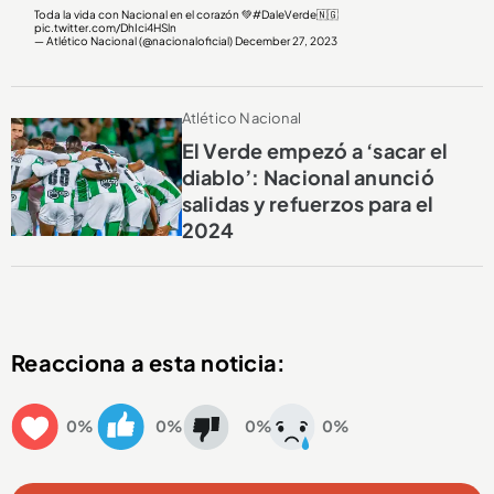
Toda la vida con Nacional en el corazón 💚
#DaleVerde
🇳🇬
pic.twitter.com/DhIci4HSln
— Atlético Nacional (@nacionaloficial)
December 27, 2023
Atlético Nacional
El Verde empezó a ‘sacar el
diablo’: Nacional anunció
salidas y refuerzos para el
2024
Reacciona a esta noticia:
0%
0%
0%
0%