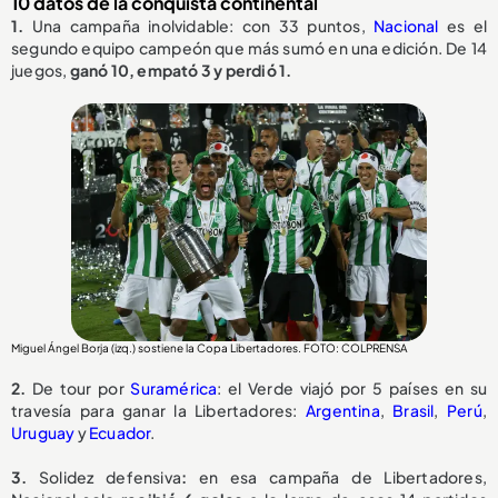
10 datos de la conquista continental
1.
Una campaña inolvidable: con 33 puntos,
Nacional
es el
segundo equipo campeón que más sumó en una edición. De 14
juegos,
ganó 10, empató 3 y perdió 1.
Miguel Ángel Borja (izq.) sostiene la Copa Libertadores. FOTO: COLPRENSA
2.
De tour por
Suramérica
: el Verde viajó por 5 países en su
travesía para ganar la Libertadores:
Argentina
,
Brasil
,
Perú
,
Uruguay
y
Ecuador
.
3.
Solidez defensiva
:
en esa campaña de Libertadores,