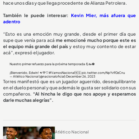
hace unos días y que llega procedente de Alianza Petrolera.
También le puede interesar:
Kevin Mier, más afuera que
adentro
“Esto es una emoción muy grande, desde el primer día que
supe que venía para acá
me emocioné mucho porque este es
el equipo más grande del país
y estoy muy contento de estar
acá”, expresó el jugador.
Nuestro primer refuerzo para la próxima temporada 💪👟⚽️
¡Bienvenido, Edwin! 👊💚🤍
#VamosNacional
🇳🇬
pic.twitter.com/NpYv9DzCnu
— Atlético Nacional (@nacionaloficial)
December 26, 2023
Torres manifestó que es un jugador aguerrido, desequilibrante
en el duelo personal y que además le gusta ser solidario con sus
compañeros.
“Al hincha le digo que nos apoye y esperamos
darle muchas alegrías”.
Atlético Nacional