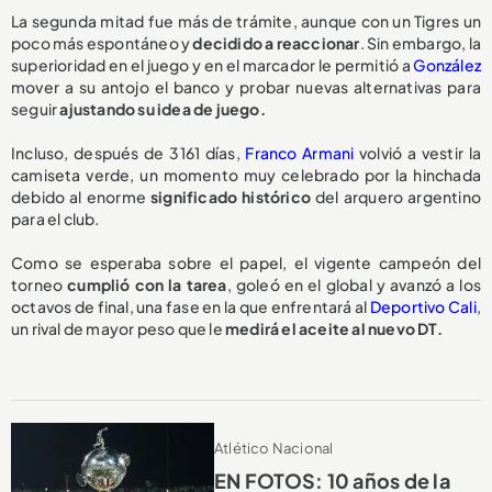
La segunda mitad fue más de trámite, aunque con un Tigres un
poco más espontáneo y
decidido a reaccionar
. Sin embargo, la
superioridad en el juego y en el marcador le permitió a
González
mover a su antojo el banco y probar nuevas alternativas para
seguir
ajustando su idea de juego.
Incluso, después de 3161 días,
Franco Armani
volvió a vestir la
camiseta verde, un momento muy celebrado por la hinchada
debido al enorme
significado histórico
del arquero argentino
para el club.
Como se esperaba sobre el papel, el vigente campeón del
torneo
cumplió con la tarea
, goleó en el global y avanzó a los
octavos de final, una fase en la que enfrentará al
Deportivo Cali
,
un rival de mayor peso que le
medirá el aceite al nuevo DT.
Atlético Nacional
EN FOTOS: 10 años de la