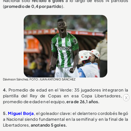
Nacional solo
recibió 6 goles
a lo largo de esos 14 partidos
(
promedio de 0,4 por partido
).
Dávinson Sánchez. FOTO: JUAN ANTONIO SÁNCHEZ
4.
Promedio de edad en el Verde: 35 jugadores integraron la
plantilla del Rey de Copas en esa Copa Libertadores, el
x
promedio de edad en el equipo,
era de 26,1 años.
5.
Miguel Borja
, el goleador clave
:
el delantero cordobés llegó
a Nacional siendo fundamental en la semifinal y en la final de la
Libertadores,
anotando 5 goles.