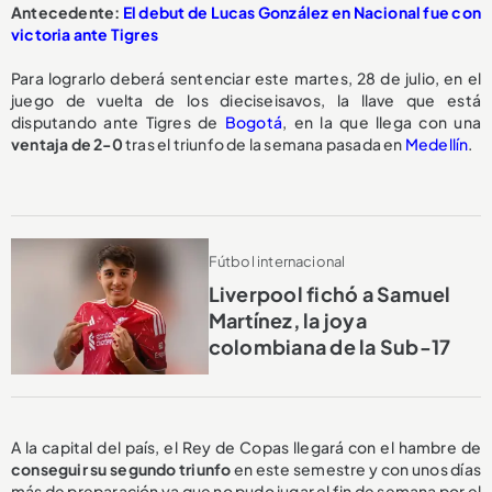
Antecedente:
El debut de Lucas González en Nacional fue con
victoria ante Tigres
Para lograrlo deberá sentenciar este martes, 28 de julio, en el
juego de vuelta de los dieciseisavos, la llave que está
disputando ante Tigres de
Bogotá
, en la que llega con una
ventaja de 2-0
tras el triunfo de la semana pasada en
Medellín
.
Fútbol internacional
Liverpool fichó a Samuel
Martínez, la joya
colombiana de la Sub-17
A la capital del país, el Rey de Copas llegará con el hambre de
conseguir su segundo triunfo
en este semestre y con unos días
más de preparación ya que no pudo jugar el fin de semana por el