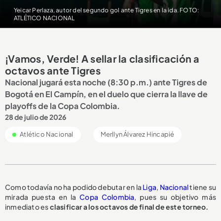
Yeicar Perlaza, autor del segundo gol ante Tigres en la ida. FOTO:
ATLÉTICO NACIONAL
¡Vamos, Verde! A sellar la clasificación a
octavos ante Tigres
Nacional jugará esta noche (8:30 p.m.) ante Tigres de
Bogotá en El Campín, en el duelo que cierra la llave de
playoffs de la Copa Colombia.
28 de julio de 2026
Atlético Nacional
Merllyn Álvarez Hincapié
Como todavía no ha podido debutar en la
Liga
,
Nacional
tiene su
mirada puesta en la
Copa Colombia
, pues su objetivo más
inmediato es
clasificar a los octavos de final de este torneo.