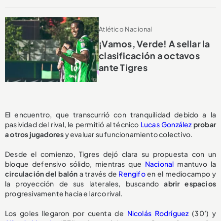
Atlético Nacional
¡Vamos, Verde! A sellar la
clasificación a octavos
ante Tigres
El encuentro, que transcurrió con tranquilidad debido a la
pasividad del rival, le permitió al técnico
Lucas González
probar
a otros jugadores
y evaluar su funcionamiento colectivo.
Desde el comienzo, Tigres dejó clara su propuesta con un
bloque defensivo sólido, mientras que
Nacional
mantuvo la
circulación del balón
a través de
Rengifo
en el mediocampo y
la proyección de sus laterales, buscando
abrir espacios
progresivamente hacia el arco rival.
Los goles llegaron por cuenta de
Nicolás Rodríguez
(30’) y