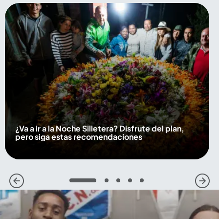
¿Va a ir a la Noche Silletera? Disfrute del plan,
pero siga estas recomendaciones
1
2
3
4
5