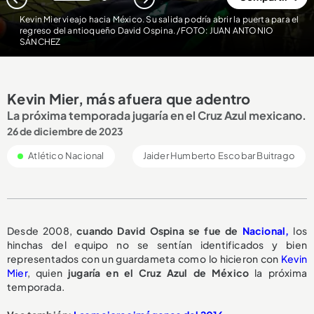
1
2
Kevin Mier vieajo hacia México. Su salida podría abrir la puerta para el
regreso del antioqueño David Ospina. /FOTO: JUAN ANTONIO
SÁNCHEZ
Kevin Mier, más afuera que adentro
La próxima temporada jugaría en el Cruz Azul mexicano.
26 de diciembre de 2023
Atlético Nacional
Jaider Humberto Escobar Buitrago
Desde 2008,
cuando David Ospina se fue de
Nacional,
los
hinchas del equipo no se sentían identificados y bien
representados con un guardameta como lo hicieron con
Kevin
Mier
, quien
jugaría en el Cruz Azul de México
la próxima
temporada.