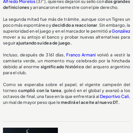
Alfredo Morelos
(37’), quienes dejaron su sello con
dos grandes
definiciones
y arrancaron el semestre con el pie derecho.
La segunda mitad fue más de trámite, aunque con un Tigres un
poco más espontáneo y
decidido a reaccionar
. Sin embargo, la
superioridad en el juego y en el marcador le permitió a
González
mover a su antojo el banco y probar nuevas alternativas para
seguir
ajustando su idea de juego.
Incluso, después de 3161 días,
Franco Armani
volvió a vestir la
camiseta verde, un momento muy celebrado por la hinchada
debido al enorme
significado histórico
del arquero argentino
para el club.
Como se esperaba sobre el papel, el vigente campeón del
torneo
cumplió con la tarea
, goleó en el global y avanzó a los
octavos de final, una fase en la que enfrentará al
Deportivo Cali
,
un rival de mayor peso que le
medirá el aceite al nuevo DT.