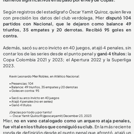
Según registros del estadígrafo Óscar Yamit Quiroz, quien lleva
con precisión los datos del club verdolaga, Mier
disputó 104
partidos con Nacional, que le dejaron como balance 49
triunfos, 35 empates y 20 derrotas. Recibió 95 goles en
contra.
Además, sacó su arco invicto en 40 juegos, atajó 4 penales, sin
contar los de las series desde el punto penal y
ganó 4 títulos:
la
Copa Colombia 2021 y 2023; el Apertura 2022 y la Superliga
2023.
Kevin Leonardo Mier Robles, en Atlético Nacional:
• Presencias: 104
• Balance: 49 triunfos, 35 empates y 20 derrotas
• Goles en contra: 95
• Sacó su arco invicto en 40 juegos
• Atajó 4 penales (no en series)
• Ganó 4 títulos
¡Gracias por todo y por tanto!
— Óscar Yamit Quiroz R (@oscaryamit)
December 23, 2023
Mier,
no en vano catalogado como un arquero ataja penales,
fue vital en los títulos que consiguió su club.
En la más reciente
ronda de definición desde el punto penal que afrontó, atajó un