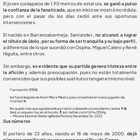
El joven cuidapalos de 1,90 metros de estatura,
se ganó a pulso
la confianza de la fanaticada,
que en inicio se mostró incrédula,
pero con el pasar de los días cedió ante sus oportunas
intervenciones.
El nacido en Barrancabermeja, Santander
, no alcanzó a lograr
el rótulo de ídolo, por su forma de ser tranquilla y su bajo perfil,
a diferencia de lo que sucedió con Ospina, Miguel Calero y René
Higuita, entre otros.
Sin embargo,
es evidente que su partida genera tristeza entre
la afición
y además preocupación, pues no están totalmente
convencidos que sus posibles sustitutos tengan el mismo nivel.
Y se marchó 🥺👋🏼
Así fue la llegada de Kevin Mier a México para convertirse en nuevo jugador de
Cruz Azul 🛬
No queda más que agradecerle por tanto y desearle una excelente carrera 🤞🏽
Será un arquero top en el mundo 🔝
pic.twitter.com/YzY4x2DhXg
— Múnera Eastman Radio (@RadioMunera)
December 26, 2023
Sus números
El portero de 23 años, nacido el 18 de mayo de 2000,
dejó
números significativos en su paso por el Rey de Copas.