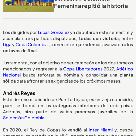
Femenina repitió la historia
Los dirigidos por
Lucas González
ya debutaron este semestre y
acumulan tres partidos disputados,
todos con victoria
, entre
Liga
y
Copa Colombia
, torneo en el que además avanzaron a los
octavos de final.
Justamente, con el objetivo de ser campeón en los dos torneos
mencionados y regresar a la
Copa Libertadores
2027,
Atlético
Nacional
busca reforzar su nómina y consolidar una
planta
sólida
para afrontar las exigencias de los próximos meses.
Andrés Reyes
Este defensor, oriundo de Puerto Tejada, es un viejo conocido,
pues se formó en las
categorías inferiores
del club paisa.
Además, hizo parte de varios
procesos juveniles
de la
Selección Colombia
.
En 2020, el Rey de Copas lo vendió al
Inter Miami
y, desde
entonces, ha estado en la MLS, donde pasó por clubes como