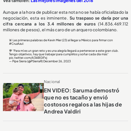
Vea también:
Las mejores imágenes del 2016
Aunque a la hora de publicar esta nota no se había oficializado la
negociación, esta es inminente.
Su traspaso se daría por una
cifra cercana a los 3.4 millones de euros
(14.836.469.112
millones de pesos), el más caro de un arquero colombiano.
🚨 Las primeras palabras de Kevin Mier (23) al llegar a México para firmar con
#CruzAzul
:
💬 “Para mí es un gran reto y es una alegría llegará a pertenecer a este gran club.
Tengo objetivos, hay que trabajar para cumplirlos y soñar cada día más”
pic.twitter.com/A3i6BGIFxj
— Pipe Sierra (@PSierraR)
December 26, 2023
Nacional
EN VIDEO: Saruma demostró
que no es tacaño y envió
costosos regalos a las hijas de
Andrea Valdiri