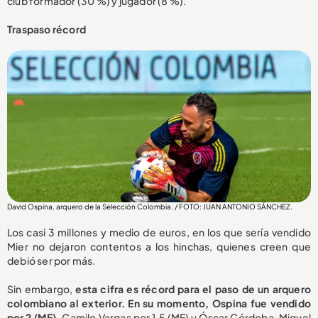
club formador (30 %) y jugador (8 %).
Traspaso récord
David Ospina, arquero de la Selección Colombia. / FOTO: JUAN ANTONIO SÁNCHEZ.
Los casi 3 millones y medio de euros, en los que sería vendido
Mier no dejaron contentos a los hinchas, quienes creen que
debió ser por más.
Sin embargo,
esta cifra es récord para el paso de un arquero
colombiano al exterior. En su momento, Ospina fue vendido
por 2 (ME),
Camilo Vargas por 1.5 (ME) y Óscar Córdoba, Miguel