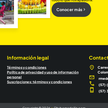
Conocer más
Información legal
Contac
Términos y condiciones
Carrer
Política de privacidad y uso de información
Colo
personal
rmed
Suscripciones: términos y condiciones
(57) 
(57) 3
Copyright © 2026
•
Qhubomedellín.com