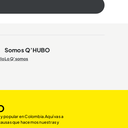
Somos Q’HUBO
llo
Lo Q’somos
O
 y popular en Colombia.Aquí vas a
 causas que hacemos nuestras y