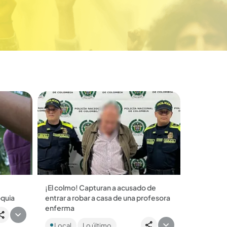
¡El colmo! Capturan a acusado de
oquia
entrar a robar a casa de una profesora
ue uno
enferma
a del
La familia había confiado en el sujeto
Local
Lo último
para que estuviera pendiente de