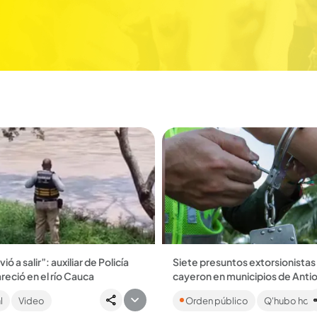
ió a salir”: auxiliar de Policía
Siete presuntos extorsionistas
eció en el río Cauca
cayeron en municipios de Anti
ormado se habría ido a bañar a la
El reporte de la Policía indicó q
l
Video
Orden público
Q'hubo hoy
el río tras terminar su turno....
de ellos sería presunto cabecill
Clan del Golfo en San Roque,