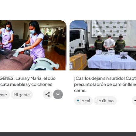
Nordeste antioqueño....
ENES: Laura y María, el dúo
¡Casi los dejan sin surtido! Cap
scata muebles y colchones
presunto ladrón de camión llen
 crear la cultura de limpieza en
carne
ente
Mi gente
tículos del hogar....
Fue interceptado por la Policía 
Local
Lo último
Donmatías ...