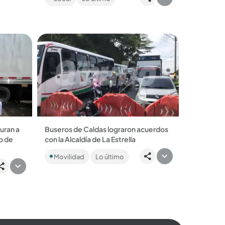
algunas cosas de la vivienda, ubicada
en Fredonia,...
turan a
Buseros de Caldas lograron acuerdos
o de
con la Alcaldía de La Estrella
Los conductores bloquearon la
Movilidad
Lo último
variante y la vía vieja por unas obras....
en