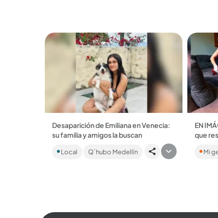
de distintas especies....
Desaparición de Emiliana en Venecia:
EN IMÁG
su familia y amigos la buscan
que re
La familia vive días de angustia,
Quieren
Local
Q´hubo Medellín
Mi g
mientras autoridades y vecinos
estos ar
recorren el municipio para hallarla....