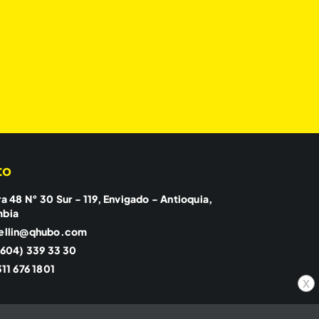
to
a 48 N° 30 Sur - 119, Envigado - Antioquia,
mbia
ellin@qhubo.com
(604) 339 33 30
11 676 1801
x