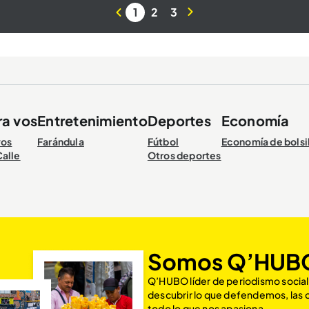
1
2
3
ra vos
Entretenimiento
Deportes
Economía
vos
Farándula
Fútbol
Economía de bolsi
Calle
Otros deportes
Somos Q’HUB
Q’HUBO líder de periodismo social
descubrir lo que defendemos, las
todo lo que nos apasiona.