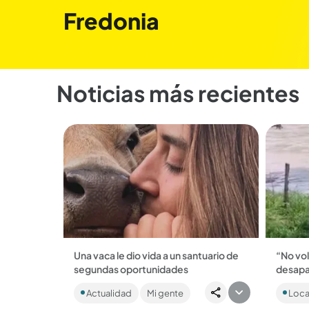
Fredonia
Noticias más recientes
Una vaca le dio vida a un santuario de
“No volv
segundas oportunidades
desapar
Second Chances es una familia
El unif
Actualidad
Mi gente
Loca
gigante que sigue creciendo, y por la
rivera d
que han pasado más de 100 animales