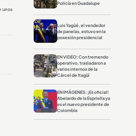
Policía en Guadalupe
de unos
Luis Yagüé, el vendedor
de panelas, estuvo en la
posesión presidencial
EN VIDEO: Con tremendo
operativo, trasladaron a
varios internos de la
Cárcel de Itagüí
EN IMÁGENES: ¡Es oficial!
Abelardo de la Espriella ya
es el nuevo presidente de
Colombia