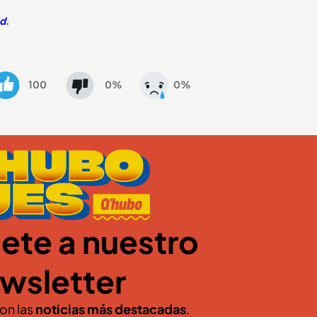
ad
.
100
0%
0%
ete a nuestro
wsletter
con las
noticias más destacadas
.