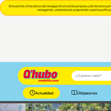
Este portal utiliza datos de navegación/cookies propias y de terceros par
navegando, usted estará aceptando nuestra política
Actualidad
Útil para vos