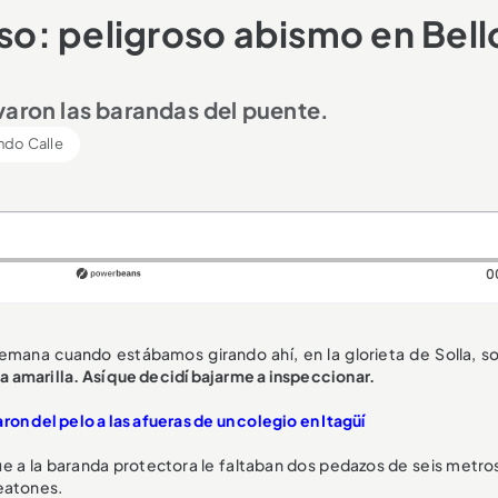
lso: peligroso abismo en Bell
levaron las barandas del puente.
ndo Calle
0
mana cuando estábamos girando ahí, en la glorieta de Solla, so
ta amarilla. Así que decidí bajarme a inspeccionar.
ron del pelo a las afueras de un colegio en Itagüí
e a la baranda protectora le faltaban dos pedazos de seis metro
peatones.