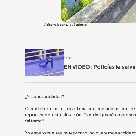
Así se ve la zona, ¡qué tal esto!
Local
EN VIDEO: Policías le salva
¿Y las autoridades?
Cuando terminé mi reportería, me comuniqué con mis 
reportes de esta situación, “
se designará un person
faltante”.
Yo espero que sea muy pronto; no queremos accidente