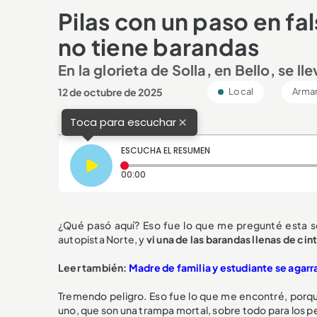
Pilas con un paso en fa
no tiene barandas
En la glorieta de Solla, en Bello, se l
12 de octubre de 2025
Local
Arma
×
Toca para escuchar
ESCUCHA EL RESUMEN
Tiempo transcurrido: 0 segundos
00:00
¿Qué pasó aquí? Eso fue lo que me pregunté esta se
autopista Norte, y
vi una de las barandas llenas de cin
Leer también:
Madre de familia y estudiante se agarra
Tremendo peligro. Eso fue lo que me encontré, porqu
uno, que son una trampa mortal, sobre todo para los 