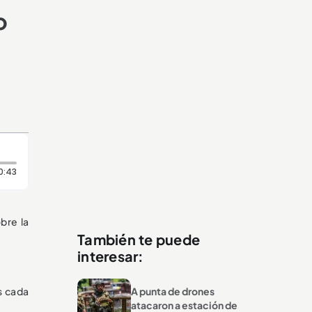
o
Duración: 43 segundos
0:43
bre la
También te puede
interesar:
s cada
A punta de drones
atacaron a estación de