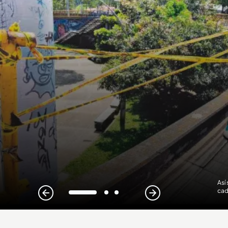
Así
cad
1
2
3