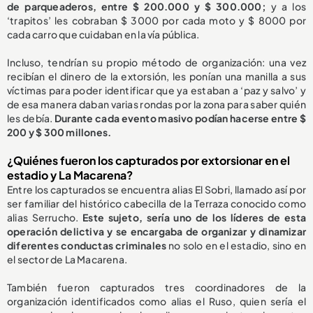
de parqueaderos, entre $ 200.000 y $ 300.000;
y a los
‘trapitos’ les cobraban $ 3000 por cada moto y $ 8000 por
cada carro que cuidaban en la vía pública.
Incluso, tendrían su propio método de organización: una vez
recibían el dinero de la extorsión, les ponían una manilla a sus
víctimas para poder identificar que ya estaban a ‘paz y salvo’ y
de esa manera daban varias rondas por la zona para saber quién
les debía.
Durante cada evento masivo podían hacerse entre $
200 y $ 300 millones.
¿Quiénes fueron los capturados por extorsionar en el
estadio y La Macarena?
Entre los capturados se encuentra alias El Sobri, llamado así por
ser familiar del histórico cabecilla de la Terraza conocido como
alias Serrucho.
Este sujeto, sería uno de los líderes de esta
operación delictiva y se encargaba de organizar y dinamizar
diferentes conductas criminales
no solo en el estadio, sino en
el sector de La Macarena.
También fueron capturados tres coordinadores de la
organización identificados como alias el Ruso, quien sería el