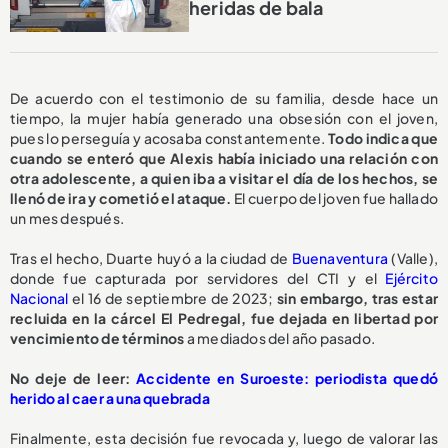
heridas de bala
De acuerdo con el testimonio de su familia, desde hace un
tiempo, la mujer había generado una obsesión con el joven,
pues lo perseguía y acosaba constantemente.
Todo indica que
cuando se enteró que Alexis había iniciado una relación con
otra adolescente, a quien iba a visitar el día de los hechos, se
llenó de ira y cometió el ataque.
El cuerpo del joven fue hallado
un mes después.
Tras el hecho, Duarte huyó a la ciudad de
Buenaventura
(Valle),
donde fue capturada por servidores del CTI y el
Ejército
Nacional
el 16 de septiembre de 2023;
sin embargo, tras estar
recluida en la cárcel El Pedregal, fue dejada en libertad por
vencimiento de términos
a mediados del año pasado.
No deje de leer:
Accidente en Suroeste: periodista quedó
herido al caer a una quebrada
Finalmente, esta decisión fue revocada y, luego de valorar las