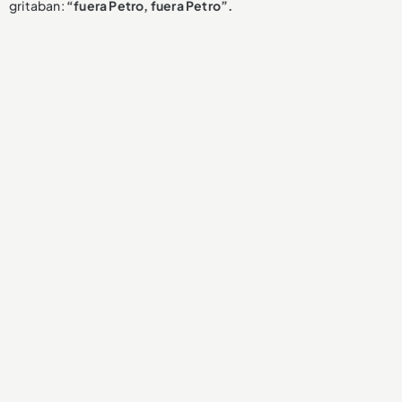
gritaban:
“fuera Petro, fuera Petro”.