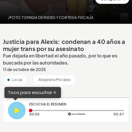
/FOTO: TOMADA DE REDES Y CORTESÍA FISCALÍA
Justicia para Alexis: condenan a 40 años a
mujer trans por su asesinato
Fue dejada en libertad el año pasado, por lo que es
buscada por las autoridades.
11 de octubre de 2025
Local
Alejandra Morales
×
Toca para escuchar
ESCUCHA EL RESUMEN
Tiempo transcurrido: 0 segundos
Dura
00:00
00:47