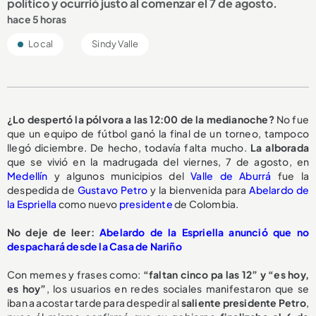
político y ocurrió justo al comenzar el 7 de agosto.
hace 5 horas
Local
Sindy Valle
¿Lo despertó la pólvora a las 12:00 de la medianoche?
No fue
que un equipo de fútbol ganó la final de un torneo, tampoco
llegó diciembre. De hecho, todavía falta mucho.
La alborada
que se vivió en la madrugada del viernes, 7 de agosto, en
Medellín
y algunos municipios del
Valle de Aburrá
fue la
despedida de
Gustavo Petro
y la bienvenida para
Abelardo de
la Espriella
como nuevo
presidente
de Colombia.
No deje de leer:
Abelardo de la Espriella anunció que no
despachará desde la Casa de Nariño
Con memes y frases como:
“faltan cinco pa las 12” y “es hoy,
es hoy”
, los usuarios en redes sociales manifestaron que se
iban a acostar tarde para despedir al
saliente presidente Petro
,