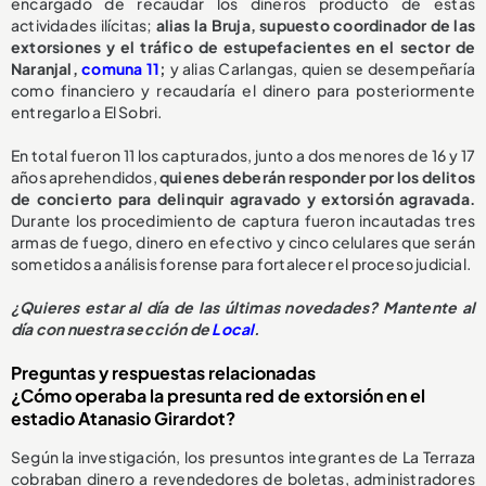
encargado de recaudar los dineros producto de estas
actividades ilícitas;
alias la Bruja, supuesto coordinador de las
extorsiones y el tráfico de estupefacientes en el sector de
Naranjal,
comuna 11
;
y alias Carlangas, quien se desempeñaría
como financiero y recaudaría el dinero para posteriormente
entregarlo a El Sobri.
En total fueron 11 los capturados, junto a dos menores de 16 y 17
años aprehendidos,
quienes deberán responder por los delitos
de concierto para delinquir agravado y extorsión agravada.
Durante los procedimiento de captura fueron incautadas tres
armas de fuego, dinero en efectivo y cinco celulares que serán
sometidos a análisis forense para fortalecer el proceso judicial.
¿Quieres estar al día de las últimas novedades? Mantente al
día con nuestra sección de
Local
.
Preguntas y respuestas relacionadas
¿Cómo operaba la presunta red de extorsión en el
estadio Atanasio Girardot?
Según la investigación, los presuntos integrantes de La Terraza
cobraban dinero a revendedores de boletas, administradores