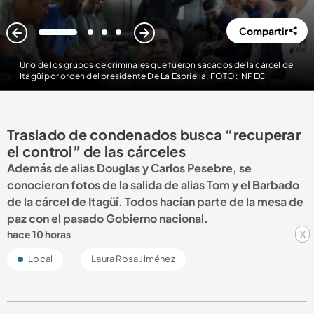
Compartir
1
2
3
4
Uno de los grupos de criminales que fueron sacados de la cárcel de
Itagüí por orden del presidente De La Espriella. FOTO: INPEC
Traslado de condenados busca “recuperar
el control” de las cárceles
Además de alias Douglas y Carlos Pesebre, se
conocieron fotos de la salida de alias Tom y el Barbado
de la cárcel de Itagüí. Todos hacían parte de la mesa de
paz con el pasado Gobierno nacional.
x
hace 10 horas
Local
Laura Rosa Jiménez