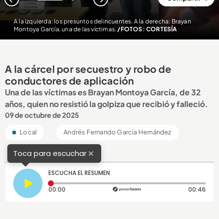
1
2
A la izquierda: los presuntos delincuentes. A la derecha: Brayan
Montoya García, una de las víctimas.
/FOTOS: CORTESÍA
A la cárcel por secuestro y robo de
conductores de aplicación
Una de las víctimas es Brayan Montoya García, de 32
años, quien no resistió la golpiza que recibió y falleció.
09 de octubre de 2025
Local
Andrés Fernando García Hernández
×
Toca para escuchar
ESCUCHA EL RESUMEN
Tiempo transcurrido: 0 segundos
Dura
00:00
00:46