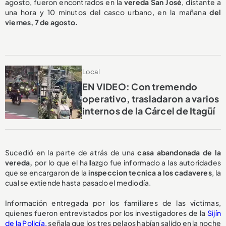
agosto, fueron encontrados en la
vereda San José
, distante a
una hora y 10 minutos del casco urbano, en la mañana
del
viernes, 7 de agosto.
Local
EN VIDEO: Con tremendo
operativo, trasladaron a varios
internos de la Cárcel de Itagüí
Sucedió en la parte de atrás de una
casa abandonada de la
vereda,
por lo que el hallazgo fue informado a las autoridades
que se encargaron de la
inspeccion tecnica a los cadaveres
, la
cual se extiende hasta pasado el mediodía.
Información entregada por los familiares de las víctimas,
quienes fueron entrevistados por los investigadores de la
Sijín
de la Policía,
señala que los tres pelaos habían salido en la noche