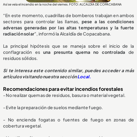
Así se veía el incendio en la noche del viernes. FOTO: ALCALDÍA DE COPACABANA
“En este momento, cuadrillas de bomberos trabajan en ambos
sectores para controlar las llamas,
pese a las condiciones
adversas generadas por las altas temperaturas y la fuerte
radiación solar
”, informó la Alcaldía de Copacabana.
La principal hipótesis que se maneja sobre el inicio de la
conflagración es
u
na presunta quema no controlada
de
residuos sólidos.
Si te interesa este contenido similar, puedes acceder a más
artículos visitando nuestra sección
Local.
Recomendaciones para evitar incendios forestales
- No realizar quemas de residuos, basura o material vegetal.
- Evite la preparación de suelos mediante fuego.
- No encienda fogatas o fuentes de fuego en zonas de
cobertura vegetal.