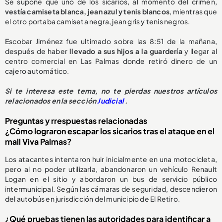
Se supone que uno de los sicarios, al momento del crimen,
vestía camiseta blanca, jean azul y tenis blancos
, mientras que
el otro portaba camiseta negra, jean gris y tenis negros.
Escobar Jiménez fue ultimado sobre las 8:51 de la mañana,
después de haber
llevado a sus hijos a la guardería
y llegar al
centro comercial en Las Palmas donde retiró dinero de un
cajero automático.
Si te interesa este tema, no te pierdas nuestros artículos
relacionados en la sección
Judicial
.
Preguntas y rrespuestas relacionadas
¿Cómo lograron escapar los sicarios tras el ataque en el
mall Viva Palmas?
Los atacantes intentaron huir inicialmente en una motocicleta,
pero al no poder utilizarla, abandonaron un vehículo Renault
Logan en el sitio y abordaron un bus de servicio público
intermunicipal. Según las cámaras de seguridad, descendieron
del autobús en jurisdicción del municipio de El Retiro.
¿Qué pruebas tienen las autoridades para identificar a