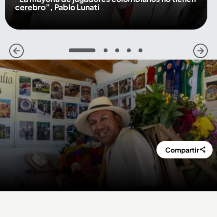
cerebro”, Pablo Lunati
1
2
3
4
5
Compartir