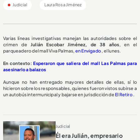
Judicial
Laura Rosa Jiménez
Varias líneas investigativas manejan las autoridades sobre el
crimen de
Julián Escobar Jiménez, de 38 años
, en el
parqueadero del mall Viva Palmas,
en Envigado
, el lunes.
En contexto:
Esperaron que saliera del mall Las Palmas para
asesinarlo a balazos
Aunque no han entregado mayores detalles de ellas, sí lo
hicieron sobre los responsables, quienes fueron vistos subirse a
un autobús intermunicipal y bajarse en jurisdicción de
El Retiro
.
Judicial
Él era Julián, empresario