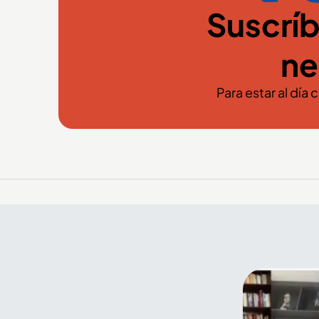
Suscríb
ne
Para estar al día 
El arte y el color de la Feria
de Flores también se
encuentran en el Palacio
Nacional de Medellín