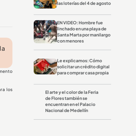
las loterías del 4 de agosto
EN VIDEO: Hombre fue
linchado en una playa de
Santa Marta por manilargo
con menores
la
Le explicamos: Cómo
solicitar un crédito digital
omento
para comprar casa propia
ra los
El arte y el color de la Feria
de Flores también se
encuentran en el Palacio
Nacional de Medellín