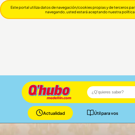
Este portal utiliza datos de navegación/cookies propias y de terceros par
navegando, usted estará aceptando nuestra política
Actualidad
Útil para vos