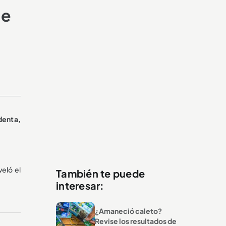
de
denta,
veló el
También te puede
interesar:
¿Amaneció caleto?
Revise los resultados de