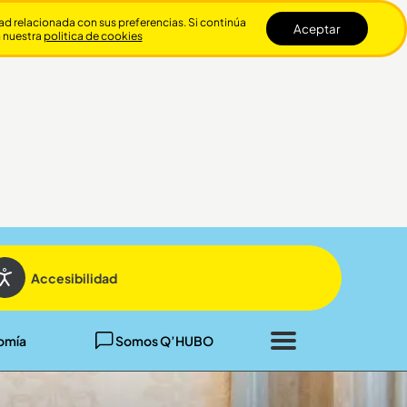
dad relacionada con sus preferencias. Si continúa
Aceptar
n nuestra
politica de cookies
Cerrar
Accesibilidad
omía
Somos Q’HUBO