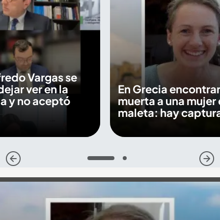
fredo Vargas se
dejar ver en la
En Grecia encontra
a y no aceptó
muerta a una mujer 
maleta: hay captur
1
2