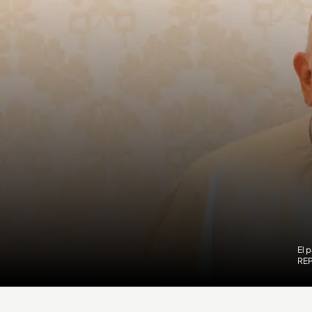
El 
RE