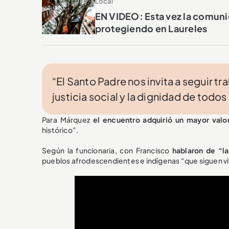
Local
EN VIDEO: Esta vez la comunid
protegiendo en Laureles
“El Santo Padre nos invita a seguir tr
justicia social y la dignidad de todo
Para Márquez
el encuentro adquirió un mayor val
histórico”.
Según la funcionaria, con Francisco
hablaron de “l
pueblos afrodescendientes e indígenas “que siguen viv