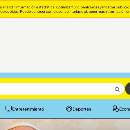
a analizar información estadística, optimizar funcionalidades y mostrar publici
 de cookies. Puede conocer cómo deshabilitarlas u obtener más información e
Entretenimiento
Deportes
Econ