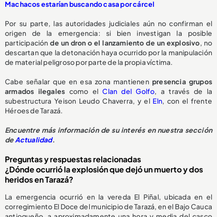
Machacos estarían buscando casa por cárcel
Por su parte, las autoridades judiciales aún no confirman el
origen de la emergencia: si bien investigan la posible
participación
de un dron o el lanzamiento de un explosivo
, no
descartan que la detonación haya ocurrido por la manipulación
de material peligroso por parte de la propia víctima.
Cabe señalar que en esa zona mantienen
presencia grupos
armados ilegales
como el
Clan del Golfo
, a través de la
subestructura Yeison Leudo Chaverra, y el
Eln
, con el frente
Héroes de Tarazá.
Encuentre más información de su interés en nuestra sección
de
Actualidad
.
Preguntas y respuestas relacionadas
¿Dónde ocurrió la explosión que dejó un muerto y dos
heridos en Tarazá?
La emergencia ocurrió en la vereda El Piñal, ubicada en el
corregimiento El Doce del municipio de Tarazá, en el Bajo Cauca
antioqueño, a aproximadamente una hora y media del casco