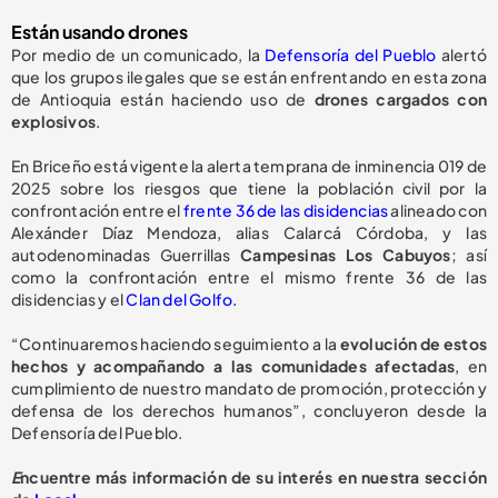
Están usando drones
Por medio de un comunicado, la
Defensoría del Pueblo
alertó
que los grupos ilegales que se están enfrentando en esta zona
de Antioquia están haciendo uso de
drones cargados con
explosivos
.
En Briceño está vigente la alerta temprana de inminencia 019 de
2025 sobre los riesgos que tiene la población civil por la
confrontación entre el
frente 36 de las disidencias
alineado con
Alexánder Díaz Mendoza, alias Calarcá Córdoba, y las
autodenominadas Guerrillas
Campesinas Los Cabuyos
; así
como la confrontación entre el mismo frente 36 de las
disidencias y el
Clan del Golfo.
“Continuaremos haciendo seguimiento a la
evolución de estos
hechos y acompañando a las comunidades afectadas
, en
cumplimiento de nuestro mandato de promoción, protección y
defensa de los derechos humanos”, concluyeron desde la
Defensoría del Pueblo.
E
ncuentre más información de su interés en nuestra sección