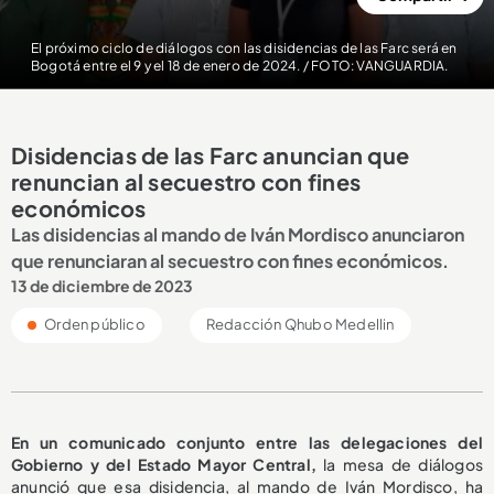
El próximo ciclo de diálogos con las disidencias de las Farc será en
Bogotá entre el 9 y el 18 de enero de 2024. / FOTO: VANGUARDIA.
Disidencias de las Farc anuncian que
renuncian al secuestro con fines
económicos
Las disidencias al mando de Iván Mordisco anunciaron
que renunciaran al secuestro con fines económicos.
13 de diciembre de 2023
Orden público
Redacción Qhubo Medellin
En un comunicado conjunto entre las delegaciones del
Gobierno y del Estado Mayor Central,
la mesa de diálogos
anunció que esa disidencia, al mando de Iván Mordisco, ha