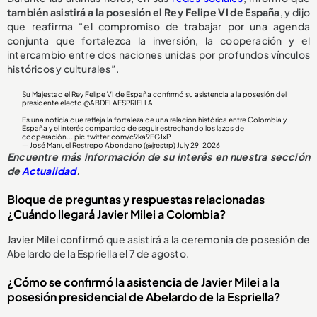
también asistirá a la posesión el Rey Felipe VI de España
, y dijo
que reafirma “el compromiso de trabajar por una agenda
conjunta que fortalezca la inversión, la cooperación y el
intercambio entre dos naciones unidas por profundos vínculos
históricos y culturales”.
Su Majestad el Rey Felipe VI de España confirmó su asistencia a la posesión del
presidente electo
@ABDELAESPRIELLA
.
Es una noticia que refleja la fortaleza de una relación histórica entre Colombia y
España y el interés compartido de seguir estrechando los lazos de
cooperación...
pic.twitter.com/c9ka9EGJxP
— José Manuel Restrepo Abondano (@jrestrp)
July 29, 2026
Encuentre más información de su interés en nuestra sección
de
Actualidad
.
Bloque de preguntas y respuestas relacionadas
¿Cuándo llegará Javier Milei a Colombia?
Javier Milei confirmó que asistirá a la ceremonia de posesión de
Abelardo de la Espriella el 7 de agosto.
¿Cómo se confirmó la asistencia de Javier Milei a la
posesión presidencial de Abelardo de la Espriella?