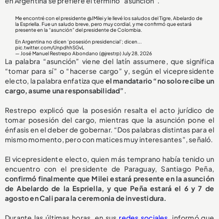
en Argentina se prefiere el término “asunción”.
Me encontré con el presidente
@JMilei
y le llevé los saludos del Tigre, Abelardo de
la Espriella. Fue un saludo breve, pero muy cordial, y me confirmó que estará
presente en la “asunción” del presidente de Colombia.
En Argentina no dicen ‘posesión presidencial’; dicen...
pic.twitter.com/UnpdhhSGvL
— José Manuel Restrepo Abondano (@jrestrp)
July 28, 2026
La palabra “asunción” viene del latín assumere, que significa
“tomar para sí” o “hacerse cargo” y, según el vicepresidente
electo, la palabra enfatiza que
el mandatario “no solo recibe un
cargo, asume una responsabilidad”
.
Restrepo explicó que la posesión resalta el acto jurídico de
tomar posesión del cargo, mientras que la asunción pone el
énfasis en el deber de gobernar. “Dos palabras distintas para el
mismo momento, pero con matices muy interesantes”, señaló.
El vicepresidente electo, quien más temprano había tenido un
encuentro con el presidente de Paraguay, Santiago Peña,
confirmó finalmente que Milei estará presente en la asunción
de Abelardo de la Espriella, y que Peña estará el 6 y 7 de
agosto en Cali para la ceremonia de investidura.
Durante las últimas horas, en sus
redes sociales
, informó que