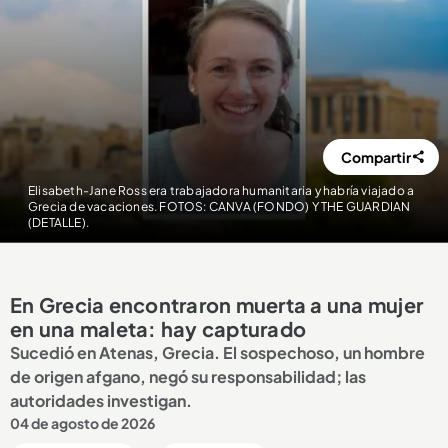
Compartir
Elisabeth-Jane Ross era trabajadora humanitaria y habría viajado a
Grecia de vacaciones. FOTOS: CANVA (FONDO) Y THE GUARDIAN
(DETALLE).
En Grecia encontraron muerta a una mujer
en una maleta: hay capturado
Sucedió en Atenas, Grecia. El sospechoso, un hombre
de origen afgano, negó su responsabilidad; las
autoridades investigan.
04 de agosto de 2026