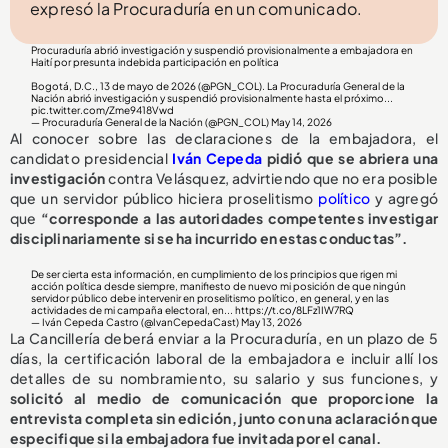
expresó la Procuraduría en un comunicado.
Procuraduría abrió investigación y suspendió provisionalmente a embajadora en
Haití por presunta indebida participación en política
Bogotá, D.C., 13 de mayo de 2026 (
@PGN_COL
). La Procuraduría General de la
Nación abrió investigación y suspendió provisionalmente hasta el próximo...
pic.twitter.com/Zme9418Vwd
— Procuraduría General de la Nación (@PGN_COL)
May 14, 2026
Al conocer sobre las declaraciones de la embajadora, el
candidato presidencial
Iván Cepeda
pidió que se abriera una
investigación
contra Velásquez, advirtiendo que no era posible
que un servidor público hiciera proselitismo
político
y agregó
que
“corresponde a las autoridades competentes investigar
disciplinariamente si se ha incurrido en estas conductas”.
De ser cierta esta información, en cumplimiento de los principios que rigen mi
acción política desde siempre, manifiesto de nuevo mi posición de que ningún
servidor público debe intervenir en proselitismo político, en general, y en las
actividades de mi campaña electoral, en...
https://t.co/8LFz1IW7RQ
— Iván Cepeda Castro (@IvanCepedaCast)
May 13, 2026
La Cancillería deberá enviar a la Procuraduría, en un plazo de 5
días, la certificación laboral de la embajadora e incluir allí los
detalles de su nombramiento, su salario y sus funciones, y
solicitó al medio de comunicación que proporcione la
entrevista completa sin edición, junto con una aclaración que
especifique si la embajadora fue invitada por el canal.