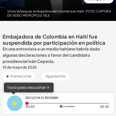
Vilma Velásquez, embajadora de Colombia en Haití
. FOTO: CAPTURA
DE VIDEO METROPOLE TELE
Embajadora de Colombia en Haití fue
suspendida por participación en política
En una entrevista a un medio haitiano habría dado
algunas declaraciones a favor del candidato
presidencial Iván Cepeda.
15 de mayo de 2026
Internacional
Águeda Villa
×
Toca para escuchar
ESCUCHA EL RESUMEN
Tiempo transcurrido: 0 segundos
Dura
00:00
00:42