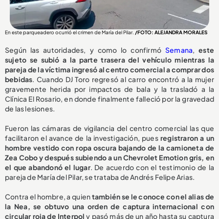
En este parqueadero ocurrió el crimen de María del Pilar.
/FOTO: ALEJANDRA MORALES
Según las autoridades, y como lo confirmó
Semana
,
este
sujeto se subió a la parte trasera del vehículo mientras la
pareja de la víctima ingresó al centro comercial a comprar dos
bebidas
. Cuando DJ Toro regresó al carro encontró a la mujer
gravemente herida por impactos de bala y la trasladó a la
Clínica El Rosario, en donde finalmente falleció por la gravedad
de las lesiones.
Fueron las cámaras de vigilancia del centro comercial las que
facilitaron el avance de la investigación, pues
registraron a un
hombre vestido con ropa oscura bajando de la camioneta de
Zea Cobo y después subiendo a un Chevrolet Emotion gris, en
el que abandonó el lugar
. De acuerdo con el testimonio de la
pareja de María del Pilar, se trataba de Andrés Felipe Arias.
Contra el hombre, a quien
también se le conoce con el alias de
la Nea, se obtuvo una orden de captura internacional con
circular roja de Interpol
y pasó más de un año hasta su captura