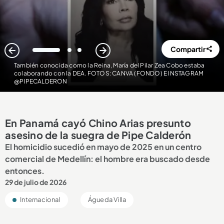
Compartir
1
2
3
También conocida como la Reina, María del Pilar Zea Cobo estaba
colaborando con la DEA. FOTOS: CANVA (FONDO) E INSTAGRAM
@PIPECALDERON
En Panamá cayó Chino Arias presunto
asesino de la suegra de Pipe Calderón
El homicidio sucedió en mayo de 2025 en un centro
comercial de Medellín: el hombre era buscado desde
entonces.
29 de julio de 2026
Internacional
Águeda Villa