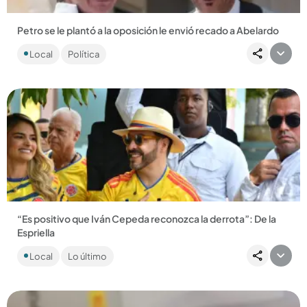
Petro se le plantó a la oposición le envió recado a Abelardo
En las escaleras de la Casa de Nariño, el presidente Gustavo
Local
Política
Petro y el senador Iván Cepeda dijeron que están listos
para...
Compartir Noticia
“Es positivo que Iván Cepeda reconozca la derrota”: De la
Espriella
El presidente electo aseguró que garantizará el ejercicio
Local
Lo último
político de la oposición y que su propósito será trabajar por
la...