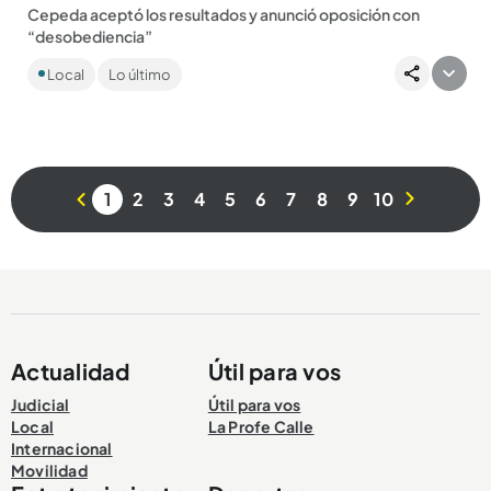
Cepeda aceptó los resultados y anunció oposición con
“desobediencia”
El excandidato presidencial rechazó lo que consideró una
Local
Lo último
intervención en las elecciones por parte del Gobierno de
Estados...
1
2
3
4
5
6
7
8
9
10
Compartir Noticia
Actualidad
Útil para vos
Judicial
Útil para vos
Local
La Profe Calle
Internacional
Movilidad