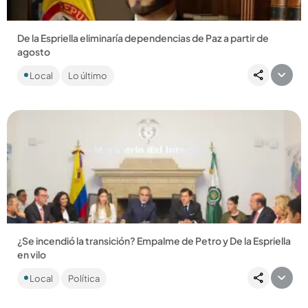
De la Espriella eliminaría dependencias de Paz a partir de
agosto
La oficina del Alto Comisionado de Paz sería una de ellas; dice
Local
Lo último
que su propósito es optimizar y ahorrar....
Compartir Noticia
¿Se incendió la transición? Empalme de Petro y De la Espriella
en vilo
La transición presidencial es hoy una bomba de tiempo. Entre
Local
Política
acusaciones de golpe de Estado, sillas vacías y
desconfianza...